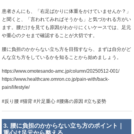
患者さんにも、「右足ばかりに体重をかけていませんか？」
と聞くと、「言われてみればそうかも」と気づかれる方がい
ます。腰だけを見ても原因がわかりにくいケースでは、足元
や重心のクセまで確認することが大切です。
腰に負担のかからない立ち方を目指すなら、まずは自分がど
んな立ち方をしているかを知ることから始めましょう。
https://www.omotesando-amc.jp/column/20250512-001/
https://www.healthcare.omron.co.jp/pain-with/back-
pain/lifestyle/
#反り腰 #猫背 #片足重心 #腰痛の原因 #立ち姿勢
3. 腰に負担のかからない立ち方のポイント｜
重心は足元から整える