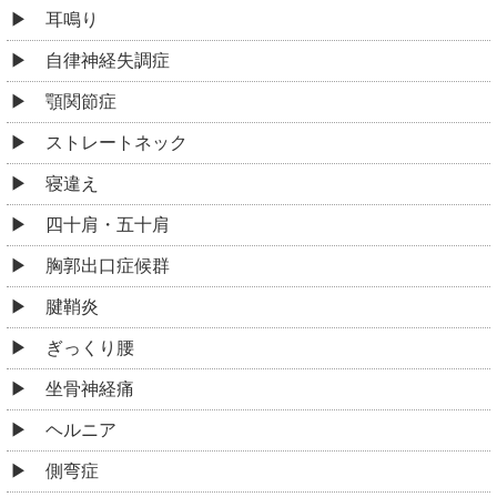
耳鳴り
自律神経失調症
顎関節症
ストレートネック
寝違え
四十肩・五十肩
胸郭出口症候群
腱鞘炎
ぎっくり腰
坐骨神経痛
ヘルニア
側弯症