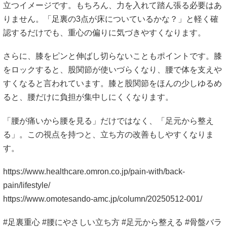
立つイメージです。もちろん、力を入れて踏ん張る必要はあ
りません。「足裏の3点が床についているかな？」と軽く確
認するだけでも、重心の偏りに気づきやすくなります。
さらに、膝をピンと伸ばし切らないこともポイントです。膝
をロックすると、股関節が使いづらくなり、腰で体を支えや
すくなると言われています。膝と股関節をほんの少しゆるめ
ると、腰だけに負担が集中しにくくなります。
「腰が痛いから腰を見る」だけではなく、「足元から整え
る」。この視点を持つと、立ち方の改善もしやすくなりま
す。
https://www.healthcare.omron.co.jp/pain-with/back-
pain/lifestyle/
https://www.omotesando-amc.jp/column/20250512-001/
#足裏重心 #腰にやさしい立ち方 #足元から整える #骨盤バラ