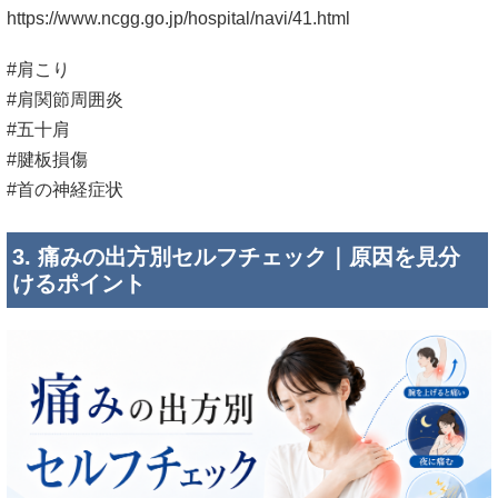
https://www.ncgg.go.jp/hospital/navi/41.html
#肩こり
#肩関節周囲炎
#五十肩
#腱板損傷
#首の神経症状
3. 痛みの出方別セルフチェック｜原因を見分
けるポイント