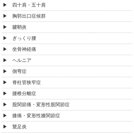
四十肩・五十肩
胸郭出口症候群
腱鞘炎
ぎっくり腰
坐骨神経痛
ヘルニア
側弯症
脊柱管狭窄症
腰椎分離症
股関節痛・変形性股関節症
膝痛・変形性膝関節症
鵞足炎