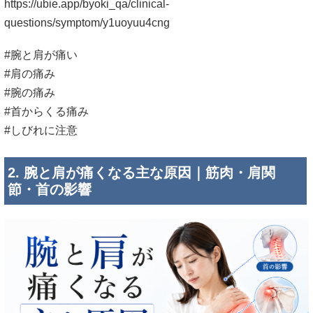
https://ubie.app/byoki_qa/clinical-
questions/symptom/y1uoyuu4cng
#腕と肩が痛い
#肩の痛み
#腕の痛み
#首からくる痛み
#しびれに注意
2. 腕と肩が痛くなる主な原因｜筋肉・肩関
節・首の影響