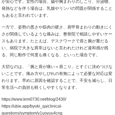
が安心です。女性の場合、脇や胸まわりのしこり、分泌物、
発熱などを伴う場合は、乳腺やリンパの問題が関係すること
もあると言われています。
一方で、姿勢の悪さや筋肉の硬さ、肩甲骨まわりの動きにく
さが関係しているような痛みは、整骨院で相談しやすいケー
スもあります。たとえば、デスクワークで肩と腕が重だる
い、病院で大きな異常はないと言われたけれど違和感が残
る、同じ動作で何度も痛くなる、といった場合です。
大切なのは、「腕と肩が痛い＝肩こり」とすぐに決めつけな
いことです。痛み方やしびれの有無によって必要な対応は変
わります。早めに原因を確認することで、不安を減らし、日
常生活への負担も軽くしやすくなります。
https://www.krm0730.net/blog/2430/
https://ubie.app/byoki_qa/clinical-
questions/symptom/y1uoyuu4cng