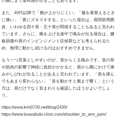
の腕にまで違和感が出ることもあります。
また、40代以降で「腕が上がりにくい」「服を着替えるとき
に痛い」「夜にズキズキする」といった場合は、肩関節周囲
炎、いわゆる四十肩・五十肩が関係することもあると言われ
ています。さらに、腕を上げる途中で痛みが出る場合は、腱
板損傷や肩のインピンジメント症候群なども考えられるた
め、無理に動かし続けるのはおすすめできません。
もう一つ見落としやすいのが、首からくる痛みです。首の骨
や筋肉の影響で神経に負担がかかると、肩から腕にかけて痛
みやしびれが出ることがあると言われています。「肩を揉ん
でもあまり変わらない」「首を動かすと腕まで響く」という
方は、肩だけでなく首まわりも確認したほうがよいでしょ
う。
https://www.krm0730.net/blog/2430/
https://www.tsuwabuki-clinic.com/shoulder_to_arm_pain/