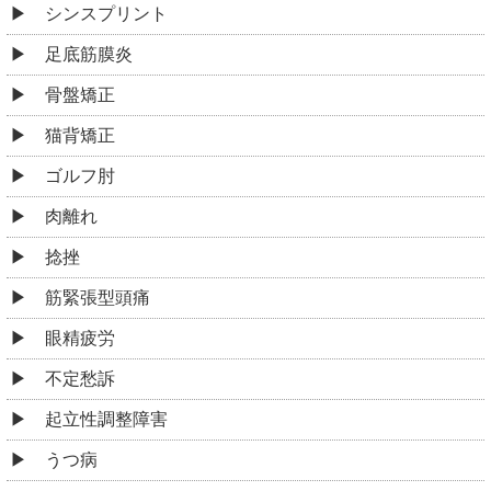
シンスプリント
足底筋膜炎
骨盤矯正
猫背矯正
ゴルフ肘
肉離れ
捻挫
筋緊張型頭痛
眼精疲労
不定愁訴
起立性調整障害
うつ病