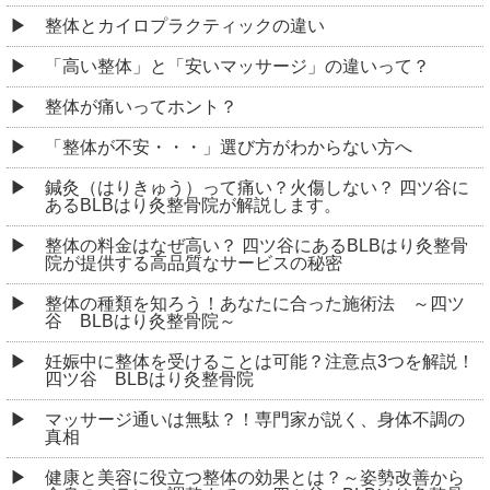
整体とカイロプラクティックの違い
「高い整体」と「安いマッサージ」の違いって？
整体が痛いってホント？
「整体が不安・・・」選び方がわからない方へ
鍼灸（はりきゅう）って痛い？火傷しない？ 四ツ谷に
あるBLBはり灸整骨院が解説します。
整体の料金はなぜ高い？ 四ツ谷にあるBLBはり灸整骨
院が提供する高品質なサービスの秘密
整体の種類を知ろう！あなたに合った施術法 ～四ツ
谷 BLBはり灸整骨院～
妊娠中に整体を受けることは可能？注意点3つを解説！
四ツ谷 BLBはり灸整骨院
マッサージ通いは無駄？！専門家が説く、身体不調の
真相
健康と美容に役立つ整体の効果とは？～姿勢改善から