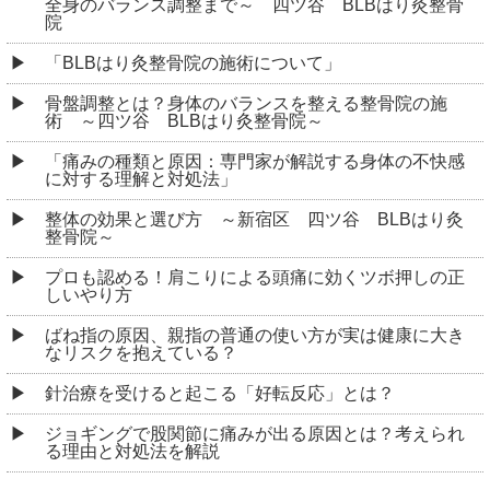
全身のバランス調整まで～ 四ツ谷 BLBはり灸整骨
院
「BLBはり灸整骨院の施術について」
骨盤調整とは？身体のバランスを整える整骨院の施
術 ～四ツ谷 BLBはり灸整骨院～
「痛みの種類と原因：専門家が解説する身体の不快感
に対する理解と対処法」
整体の効果と選び方 ～新宿区 四ツ谷 BLBはり灸
整骨院～
プロも認める！肩こりによる頭痛に効くツボ押しの正
しいやり方
ばね指の原因、親指の普通の使い方が実は健康に大き
なリスクを抱えている？
針治療を受けると起こる「好転反応」とは？
ジョギングで股関節に痛みが出る原因とは？考えられ
る理由と対処法を解説