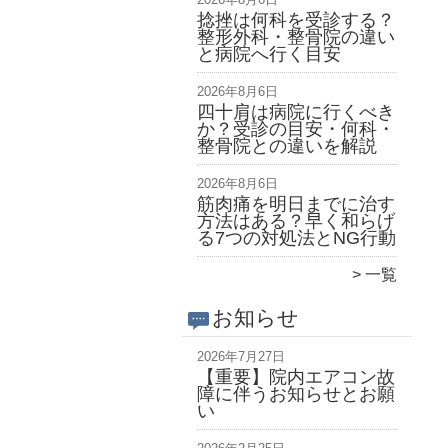
捻挫は何科を受診する？
整形外科・整骨院の違い
と病院へ行く目安
2026年8月6日
四十肩は病院に行くべき
か？受診の目安・何科・
整骨院との違いを解説
2026年8月6日
筋肉痛を明日までに治す
方法はある？早く和らげ
る7つの対処法とNG行動
一覧
お知らせ
2026年7月27日
【重要】院内エアコン故
障に伴うお知らせとお願
い