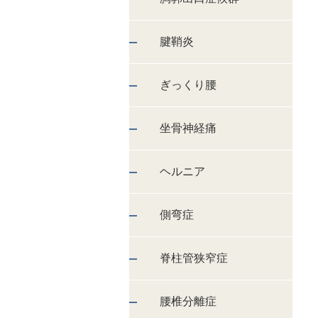
腱鞘炎
ぎっくり腰
坐骨神経痛
ヘルニア
側弯症
脊柱管狭窄症
腰椎分離症