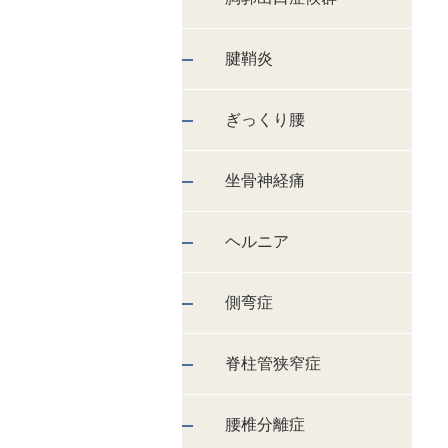
腱鞘炎
ぎっくり腰
坐骨神経痛
ヘルニア
側弯症
脊柱管狭窄症
腰椎分離症