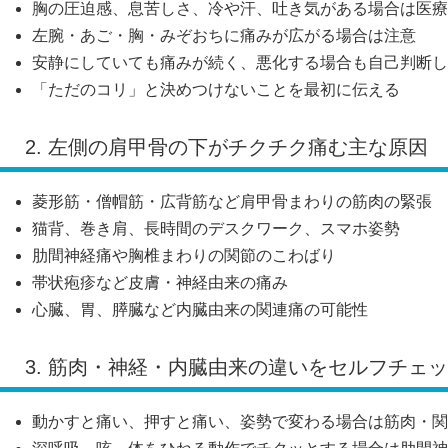
胸の圧迫感、息苦しさ、冷や汗、吐き気がある場合は医療
左腕・あご・胸・みぞおちに痛みが広がる場合は注意
安静にしていても痛みが続く、悪化する場合も自己判断し
「ただのコリ」と決めつけないことを最初に伝える
2. 左側の肩甲骨の下がチクチク痛む主な原因
菱形筋・僧帽筋・広背筋など肩甲骨まわりの筋肉の緊張
猫背、巻き肩、長時間のデスクワーク、スマホ姿勢
肋間神経痛や胸椎まわりの関節のこわばり
帯状疱疹など皮膚・神経由来の痛み
心臓、胃、膵臓など内臓由来の関連痛の可能性
3. 筋肉・神経・内臓由来の違いをセルフチェ
動かすと痛い、押すと痛い、姿勢で変わる場合は筋肉・関