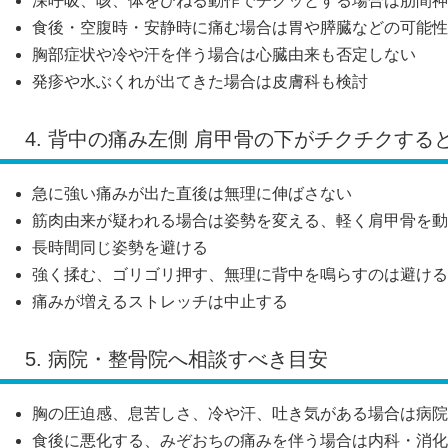
深呼吸、咳、体をひねる動作でチクッとする場合は肋間神
食後・空腹時・安静時に痛む場合は胃や膵臓などの可能性
胸部症状や冷や汗を伴う場合は心臓由来も否定しない
発疹や水ぶくれが出てきた場合は皮膚科も検討
4. 背中の痛み左側 肩甲骨の下がチクチクする
急に強い痛みが出た直後は無理に伸ばさない
筋肉由来が疑われる場合は姿勢を変える、軽く肩甲骨を動
長時間同じ姿勢を避ける
強く揉む、ゴリゴリ押す、無理に背中を鳴らすのは避ける
痛みが増えるストレッチは中止する
5. 病院・整骨院へ相談すべき目安
胸の圧迫感、息苦しさ、冷や汗、吐き気がある場合は病院
食後に悪化する、みぞおちの痛みを伴う場合は内科・消化