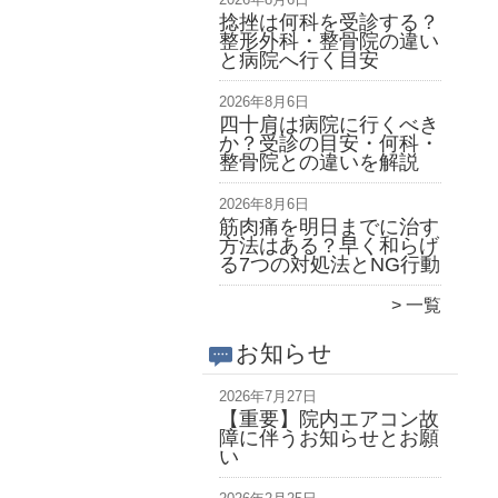
捻挫は何科を受診する？
整形外科・整骨院の違い
と病院へ行く目安
2026年8月6日
四十肩は病院に行くべき
か？受診の目安・何科・
整骨院との違いを解説
2026年8月6日
筋肉痛を明日までに治す
方法はある？早く和らげ
る7つの対処法とNG行動
一覧
お知らせ
2026年7月27日
【重要】院内エアコン故
障に伴うお知らせとお願
い