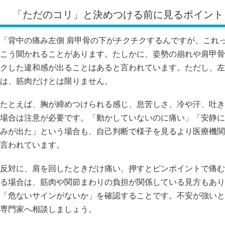
反対に、肩を回したときだけ痛い、押すとピンポイントで痛む
る場合は、筋肉や関節まわりの負担が関係している見方もあり
「危ないサインがないか」を確認することです。不安が強いと
専門家へ相談しましょう。
https://sumiyoshishinkyuseikotuin.com/kenkoukotsu-hidari/
https://www.msdmanuals.com/ja-jp/home/
#背中の痛み左側 #肩甲骨の下の痛み #チクチクする痛み #危
2. 左側の肩甲骨の下がチクチク痛む主な原因