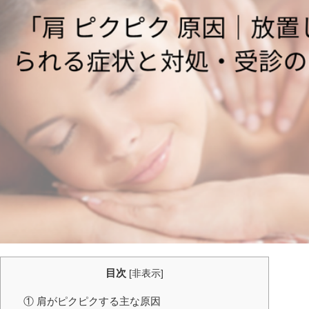
目次
[
非表示
]
① 肩がピクピクする主な原因