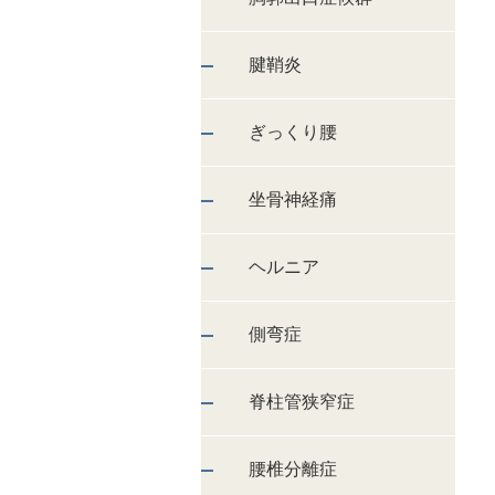
腱鞘炎
ぎっくり腰
坐骨神経痛
ヘルニア
側弯症
脊柱管狭窄症
腰椎分離症