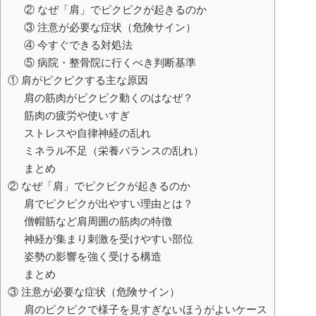
② なぜ「肩」でピクピクが起きるのか
③ 注意が必要な症状（危険サイン）
④ 今すぐできる対処法
⑤ 病院・整骨院に行くべき判断基準
① 肩がピクピクする主な原因
肩の筋肉がピクピク動くのはなぜ？
筋肉の疲労や使いすぎ
ストレスや自律神経の乱れ
ミネラル不足（栄養バランスの乱れ）
まとめ
② なぜ「肩」でピクピクが起きるのか
肩でピクピクが出やすい理由とは？
僧帽筋など肩周囲の筋肉の特徴
神経が集まり刺激を受けやすい部位
姿勢の影響を強く受ける構造
まとめ
③ 注意が必要な症状（危険サイン）
肩のピクピクで様子を見すぎないほうがよいケース