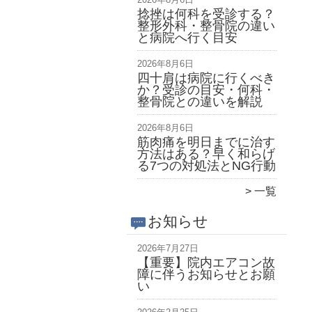
捻挫は何科を受診する？
整形外科・整骨院の違い
と病院へ行く目安
2026年8月6日
四十肩は病院に行くべき
か？受診の目安・何科・
整骨院との違いを解説
2026年8月6日
筋肉痛を明日までに治す
方法はある？早く和らげ
る7つの対処法とNG行動
一覧
お知らせ
2026年7月27日
【重要】院内エアコン故
障に伴うお知らせとお願
い