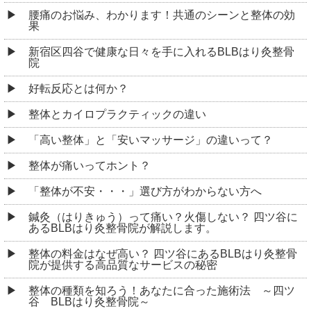
腰痛のお悩み、わかります！共通のシーンと整体の効
果
新宿区四谷で健康な日々を手に入れるBLBはり灸整骨
院
好転反応とは何か？
整体とカイロプラクティックの違い
「高い整体」と「安いマッサージ」の違いって？
整体が痛いってホント？
「整体が不安・・・」選び方がわからない方へ
鍼灸（はりきゅう）って痛い？火傷しない？ 四ツ谷に
あるBLBはり灸整骨院が解説します。
整体の料金はなぜ高い？ 四ツ谷にあるBLBはり灸整骨
院が提供する高品質なサービスの秘密
整体の種類を知ろう！あなたに合った施術法 ～四ツ
谷 BLBはり灸整骨院～