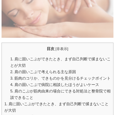
目次
[
非表示
]
1. 肩に固いこぶができたとき、まず自己判断で揉まないこ
とが大切
2. 肩の固いこぶで考えられる主な原因
3. 筋肉のコリか、できものかを見分けるチェックポイント
4. 肩の固いこぶで病院に相談したほうがよいケース
5. 肩のこぶが筋肉由来の場合にできる対処法と整骨院で相
談できること
1. 肩に固いこぶができたとき、まず自己判断で揉まないこと
が大切