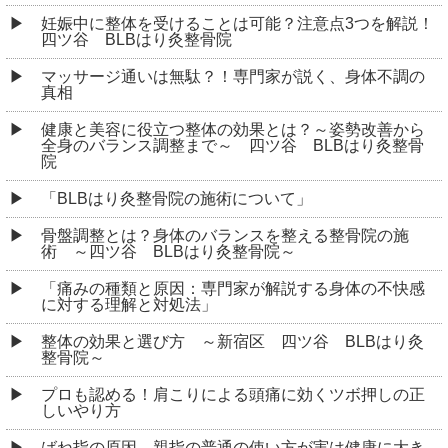
妊娠中に整体を受けることは可能？注意点3つを解説！
四ツ谷 BLBはり灸整骨院
マッサージ通いは無駄？！専門家が説く、身体不調の
真相
健康と美容に役立つ整体の効果とは？～姿勢改善から
全身のバランス調整まで～ 四ツ谷 BLBはり灸整骨
院
「BLBはり灸整骨院の施術について」
骨盤調整とは？身体のバランスを整える整骨院の施
術 ～四ツ谷 BLBはり灸整骨院～
「痛みの種類と原因：専門家が解説する身体の不快感
に対する理解と対処法」
整体の効果と選び方 ～新宿区 四ツ谷 BLBはり灸
整骨院～
プロも認める！肩こりによる頭痛に効くツボ押しの正
しいやり方
ばね指の原因、親指の普通の使い方が実は健康に大き