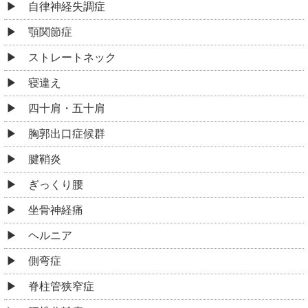
自律神経失調症
顎関節症
ストレートネック
寝違え
四十肩・五十肩
胸郭出口症候群
腱鞘炎
ぎっくり腰
坐骨神経痛
ヘルニア
側弯症
脊柱管狭窄症