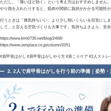
ただし、「痛いほど効く」という考え方はおすすめしません。
やり指を入れたりすると、筋肉や関節に負担がかかる可能性が
行うときは「痛気持ちいい」より少し弱いくらいを目安にしま
して」と言える空気づくりも大事です。気持ちよさより、安全
https://www.krm0730.net/blog/2468/
https://www.zenplace.co.jp/column/3351
#肩甲骨はがし #肩甲骨はがしやり方 #肩こりケア #2人ストレ
2. 2人で肩甲骨はがしを行う前の準備｜姿勢