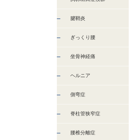
腱鞘炎
ぎっくり腰
坐骨神経痛
ヘルニア
側弯症
脊柱管狭窄症
腰椎分離症