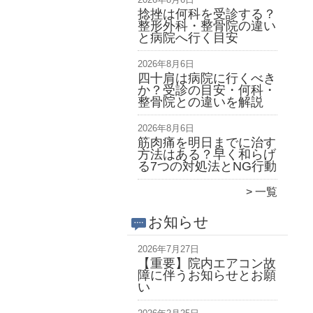
捻挫は何科を受診する？
整形外科・整骨院の違い
と病院へ行く目安
2026年8月6日
四十肩は病院に行くべき
か？受診の目安・何科・
整骨院との違いを解説
2026年8月6日
筋肉痛を明日までに治す
方法はある？早く和らげ
る7つの対処法とNG行動
一覧
お知らせ
2026年7月27日
【重要】院内エアコン故
障に伴うお知らせとお願
い