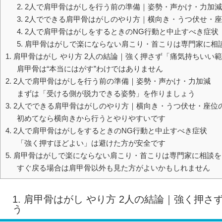
2. 2人で肩甲骨はがしを行う前の準備｜姿勢・声かけ・力加減
3. 2人でできる肩甲骨はがしのやり方｜横向き・うつ伏せ・
4. 2人で肩甲骨はがしをするときのNG行動と中止すべき症状
5. 肩甲骨はがしで楽にならない肩こり・首こりは専門家に相
1. 肩甲骨はがし やり方 2人の結論｜強く押さず「痛気持ちいい
肩甲骨は“本当にはがす”わけではありません
2. 2人で肩甲骨はがしを行う前の準備｜姿勢・声かけ・力加減
まずは「受ける側が脱力できる姿勢」を作りましょう
3. 2人でできる肩甲骨はがしのやり方｜横向き・うつ伏せ・座位
初めてなら横向きから行うとやりやすいです
4. 2人で肩甲骨はがしをするときのNG行動と中止すべき症状
「強く押すほどよい」は避けた方が安全です
5. 肩甲骨はがしで楽にならない肩こり・首こりは専門家に相談を
すぐ戻る場合は肩甲骨以外も見た方がよいかもしれません
1. 肩甲骨はがし やり方 2人の結論｜強く押
う