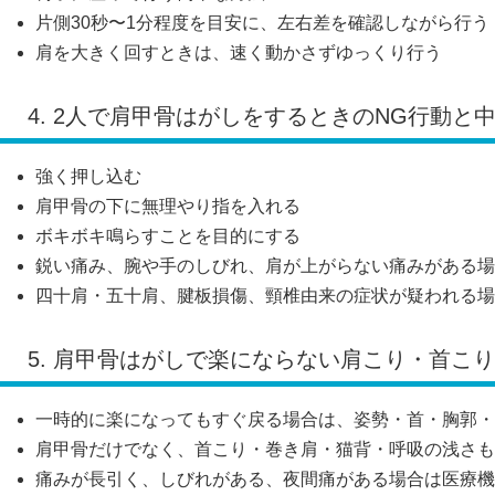
片側30秒〜1分程度を目安に、左右差を確認しながら行う
肩を大きく回すときは、速く動かさずゆっくり行う
4. 2人で肩甲骨はがしをするときのNG行動と
強く押し込む
肩甲骨の下に無理やり指を入れる
ボキボキ鳴らすことを目的にする
鋭い痛み、腕や手のしびれ、肩が上がらない痛みがある場
四十肩・五十肩、腱板損傷、頸椎由来の症状が疑われる場
5. 肩甲骨はがしで楽にならない肩こり・首こ
一時的に楽になってもすぐ戻る場合は、姿勢・首・胸郭・
肩甲骨だけでなく、首こり・巻き肩・猫背・呼吸の浅さも
痛みが長引く、しびれがある、夜間痛がある場合は医療機