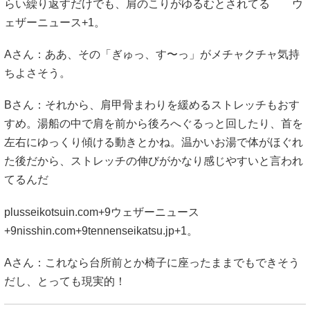
らい繰り返すだけでも、肩のこりがゆるむとされてる
ウ
ェザーニュース
+1
。
Aさん：ああ、その「ぎゅっ、す〜っ」がメチャクチャ気持
ちよさそう。
Bさん：それから、肩甲骨まわりを緩めるストレッチもおす
すめ。湯船の中で肩を前から後ろへぐるっと回したり、首を
左右にゆっくり傾ける動きとかね。温かいお湯で体がほぐれ
た後だから、ストレッチの伸びがかなり感じやすいと言われ
てるんだ
plusseikotsuin.com
+9
ウェザーニュース
+9
nisshin.com
+9
tennenseikatsu.jp
+1
。
Aさん：これなら台所前とか椅子に座ったままでもできそう
だし、とっても現実的！