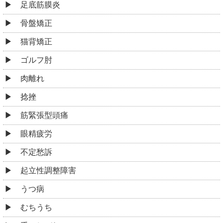
足底筋膜炎
骨盤矯正
猫背矯正
ゴルフ肘
肉離れ
捻挫
筋緊張型頭痛
眼精疲労
不定愁訴
起立性調整障害
うつ病
むちうち