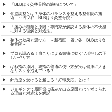
「BLBはり灸整骨院の施術について」
骨盤調整とは？身体のバランスを整える整骨院の施
術 ～四ツ谷 BLBはり灸整骨院～
「痛みの種類と原因：専門家が解説する身体の不快感
に対する理解と対処法」
整体の効果と選び方 ～新宿区 四ツ谷 BLBはり灸
整骨院～
プロも認める！肩こりによる頭痛に効くツボ押しの正
しいやり方
ばね指の原因、親指の普通の使い方が実は健康に大き
なリスクを抱えている？
針治療を受けると起こる「好転反応」とは？
ジョギングで股関節に痛みが出る原因とは？考えられ
る理由と対処法を解説