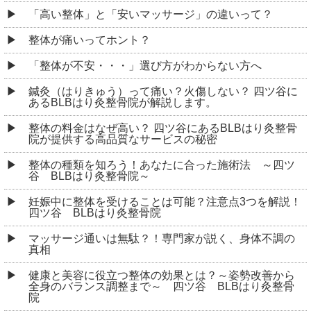
「高い整体」と「安いマッサージ」の違いって？
整体が痛いってホント？
「整体が不安・・・」選び方がわからない方へ
鍼灸（はりきゅう）って痛い？火傷しない？ 四ツ谷に
あるBLBはり灸整骨院が解説します。
整体の料金はなぜ高い？ 四ツ谷にあるBLBはり灸整骨
院が提供する高品質なサービスの秘密
整体の種類を知ろう！あなたに合った施術法 ～四ツ
谷 BLBはり灸整骨院～
妊娠中に整体を受けることは可能？注意点3つを解説！
四ツ谷 BLBはり灸整骨院
マッサージ通いは無駄？！専門家が説く、身体不調の
真相
健康と美容に役立つ整体の効果とは？～姿勢改善から
全身のバランス調整まで～ 四ツ谷 BLBはり灸整骨
院