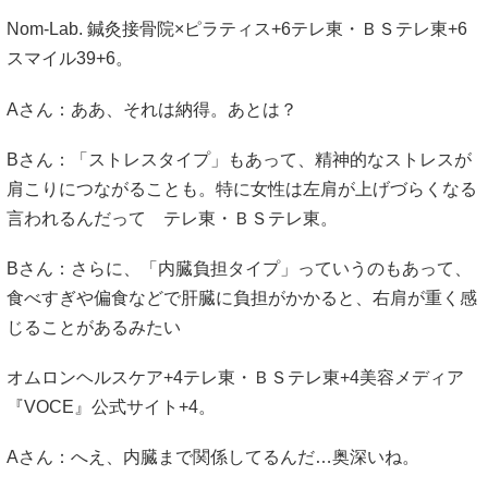
Nom-Lab. 鍼灸接骨院×ピラティス
+6
テレ東・ＢＳテレ東
+6
スマイル39
+6
。
Aさん：ああ、それは納得。あとは？
Bさん：「ストレスタイプ」もあって、精神的なストレスが
肩こりにつながることも。特に女性は左肩が上げづらくなる
言われるんだって
テレ東・ＢＳテレ東
。
Bさん：さらに、「内臓負担タイプ」っていうのもあって、
食べすぎや偏食などで肝臓に負担がかかると、右肩が重く感
じることがあるみたい
オムロンヘルスケア
+4
テレ東・ＢＳテレ東
+4
美容メディア
『VOCE』公式サイト
+4
。
Aさん：へえ、内臓まで関係してるんだ…奥深いね。