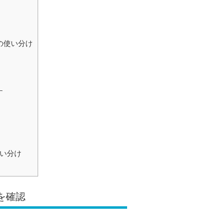
の使い分け
す
使い分け
を確認