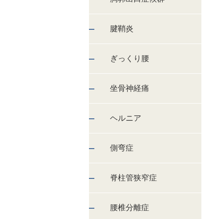
腱鞘炎
ぎっくり腰
坐骨神経痛
ヘルニア
側弯症
脊柱管狭窄症
腰椎分離症