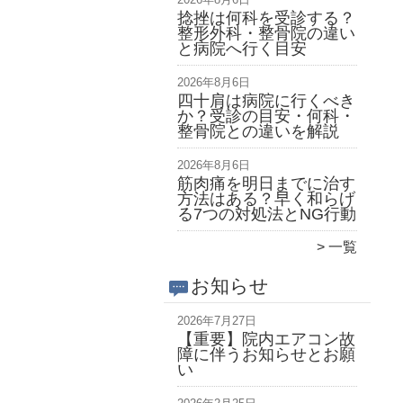
捻挫は何科を受診する？
整形外科・整骨院の違い
と病院へ行く目安
2026年8月6日
四十肩は病院に行くべき
か？受診の目安・何科・
整骨院との違いを解説
2026年8月6日
筋肉痛を明日までに治す
方法はある？早く和らげ
る7つの対処法とNG行動
一覧
お知らせ
2026年7月27日
【重要】院内エアコン故
障に伴うお知らせとお願
い