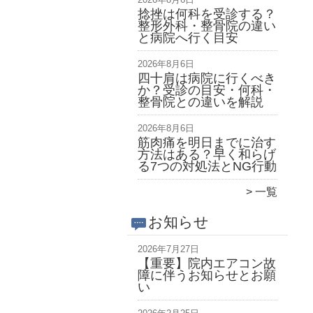
捻挫は何科を受診する？
整形外科・整骨院の違い
と病院へ行く目安
2026年8月6日
四十肩は病院に行くべき
か？受診の目安・何科・
整骨院との違いを解説
2026年8月6日
筋肉痛を明日までに治す
方法はある？早く和らげ
る7つの対処法とNG行動
一覧
お知らせ
2026年7月27日
【重要】院内エアコン故
障に伴うお知らせとお願
い