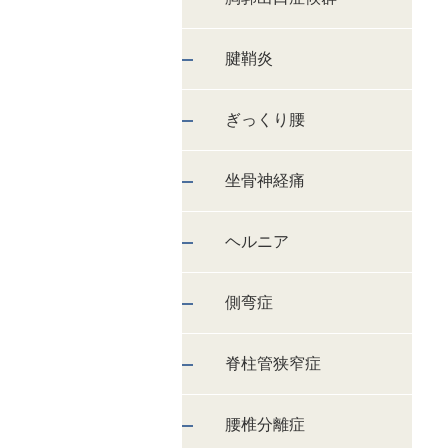
腱鞘炎
ぎっくり腰
坐骨神経痛
ヘルニア
側弯症
脊柱管狭窄症
腰椎分離症