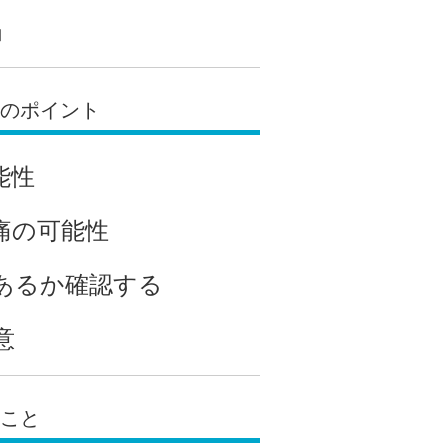
」
クのポイント
能性
痛の可能性
あるか確認する
意
いこと