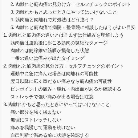
2. 肉離れと筋肉痛の見分け方｜セルフチェックのポイント
3. 肉離れかもと思ったときにやってはいけないこと
4. 筋肉痛と肉離れで対処法はどう違う？
5. 肉離れと筋肉痛で病院・整骨院に相談したほうがよい目安
1. 肉離れと筋肉痛の違いとは？まずは仕組みを理解しよう
筋肉痛は運動後に起こる筋肉の微細なダメージ
肉離れは筋線維や筋膜が損傷した状態
一番の違いは痛みが出たタイミング
2. 肉離れと筋肉痛の見分け方｜セルフチェックのポイント
運動中に急に痛んだ場合は肉離れの可能性
翌日以降に広く重だるい痛みなら筋肉痛の可能性
ピンポイントの痛み・腫れ・内出血があるか確認する
ストレッチで強い痛みが出る場合は注意
3. 肉離れかもと思ったときにやってはいけないこと
痛い部分を強く揉まない
無理にストレッチしない
痛みを我慢して運動を続けない
自己判断で温める前に状態を確認する