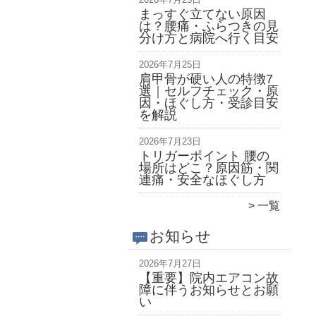
まっすぐ立てない原因
は？腰痛・ふらつきの見
分け方と病院へ行く目安
2026年7月25日
肩甲骨が硬い人の特徴7
選｜セルフチェック・原
因・ほぐし方・受診目安
を解説
2026年7月23日
トリガーポイント 腰の
場所はどこ？原因筋・関
連痛・安全なほぐし方
一覧
お知らせ
2026年7月27日
【重要】院内エアコン故
障に伴うお知らせとお願
い