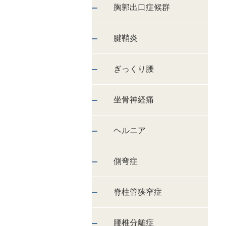
胸郭出口症候群
腱鞘炎
ぎっくり腰
坐骨神経痛
ヘルニア
側弯症
脊柱管狭窄症
腰椎分離症