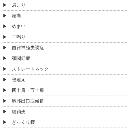
腱鞘炎
ぎっくり腰
坐骨神経痛
ヘルニア
側弯症
脊柱管狭窄症
腰椎分離症
股関節痛・変形性股関節症
膝痛・変形性膝関節症
鵞足炎
シンスプリント
足底筋膜炎