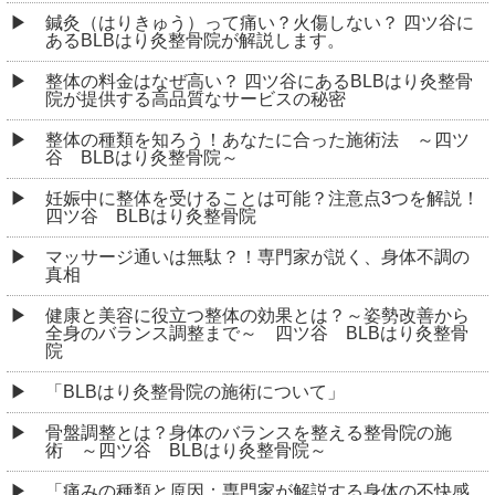
骨盤調整とは？身体のバランスを整える整骨院の施
術 ～四ツ谷 BLBはり灸整骨院～
「痛みの種類と原因：専門家が解説する身体の不快感
に対する理解と対処法」
整体の効果と選び方 ～新宿区 四ツ谷 BLBはり灸
整骨院～
プロも認める！肩こりによる頭痛に効くツボ押しの正
しいやり方
ばね指の原因、親指の普通の使い方が実は健康に大き
なリスクを抱えている？
針治療を受けると起こる「好転反応」とは？
ジョギングで股関節に痛みが出る原因とは？考えられ
る理由と対処法を解説