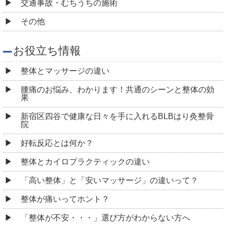
整体が痛いってホント？
「整体が不安・・・」選び方がわからない方へ
鍼灸（はりきゅう）って痛い？火傷しない？ 四ツ谷に
あるBLBはり灸整骨院が解説します。
整体の料金はなぜ高い？ 四ツ谷にあるBLBはり灸整骨
院が提供する高品質なサービスの秘密
整体の種類を知ろう！あなたに合った施術法 ～四ツ
谷 BLBはり灸整骨院～
妊娠中に整体を受けることは可能？注意点3つを解説！
四ツ谷 BLBはり灸整骨院
マッサージ通いは無駄？！専門家が説く、身体不調の
真相
健康と美容に役立つ整体の効果とは？～姿勢改善から
全身のバランス調整まで～ 四ツ谷 BLBはり灸整骨
院
「BLBはり灸整骨院の施術について」