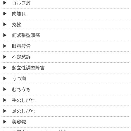
美容鍼
交通事故・むちうちの施術
その他
お役立ち情報
整体とマッサージの違い
腰痛のお悩み、わかります！共通のシーンと整体の効
果
新宿区四谷で健康な日々を手に入れるBLBはり灸整骨
院
好転反応とは何か？
整体とカイロプラクティックの違い
「高い整体」と「安いマッサージ」の違いって？