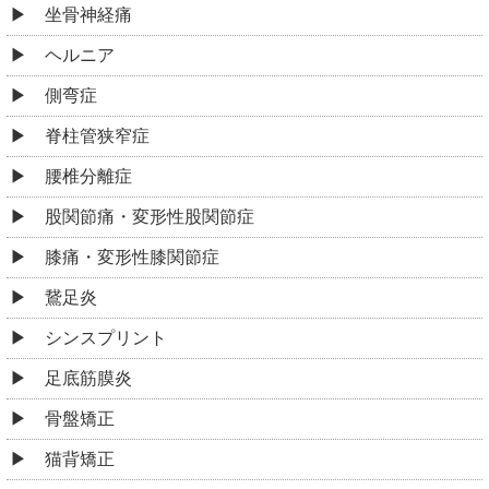
骨盤矯正
猫背矯正
ゴルフ肘
肉離れ
捻挫
筋緊張型頭痛
眼精疲労
不定愁訴
起立性調整障害
うつ病
むちうち
手のしびれ
足のしびれ