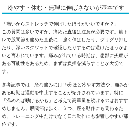
め、トレーニング中だけでなく日常動作にも影響しやすい部
位です。
また、湘南カイロ茅ヶ崎整体院の記事でも、痛みを無視して
トレーニングを続けること、急激なストレッチ、痛めた直後
に温めることは注意点として紹介されています。
「何もしないのが不安」という方もいると思います。その場
合は、痛みが強くならない範囲で歩行量を控え、股関節を深
く曲げる姿勢を避けるところから始めるとよいでしょう。痛
みが落ち着かない場合は、自己判断を続けず、専門家に相談
することが大切です。
https://sendai.kinmaku-m.com/kokansetsu-undougo
https://chigasaki-shonanchiro.net/kintore-kokansetsu-itameta/
#股関節痛対処法 #筋トレNG行動 #アイシング #ストレッチ
注意 #痛みを我慢しない