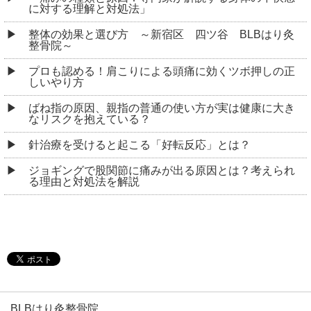
BLBはり灸整骨院
東京都新宿区若葉１丁目１−１５ Y・Tビル 1F
交通:「四谷三丁目」駅 徒歩3分
「四ツ谷」駅 徒歩8分
TEL:03-5925-8324
営業時間:11：00～15：00/16：30～20：00
定休日:日曜・祝日
Copyright © 2026
四ツ谷の整体なら「BLBはり灸整骨院」
All rights reserved.
PC表示
モバイル表示