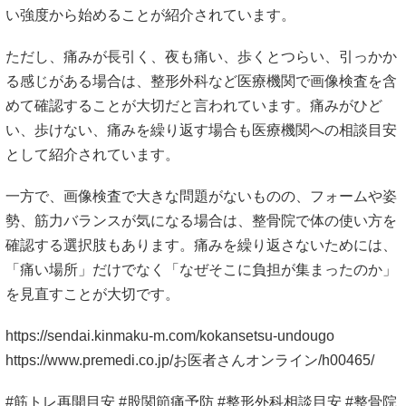
https://www.premedi.co.jp/お医者さんオンライン/h00465/
#筋トレ再開目安 #股関節痛予防 #整形外科相談目安 #整骨院
の使い分け #再発予防
安心施術とは？初めての整体・整骨院でも
不安を減らす確認ポイント
腰椎椎間板症 治らない原因とは？長引く
腰痛の対処法と相談目安
メニュー
はじめてのかたへ
料金メニュー
施術の流れ