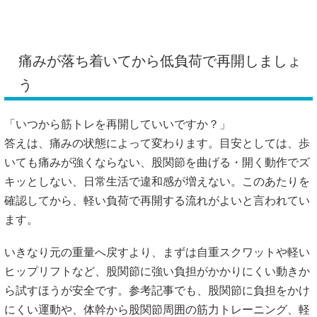
ヒップリフトなど、股関節に強い負担がかかりにくい動きか
ら試すほうが安全です。参考記事でも、股関節に負担をかけ
にくい運動や、体幹から股関節周囲の筋力トレーニング、軽
い強度から始めることが紹介されています。
ただし、痛みが長引く、夜も痛い、歩くとつらい、引っかか
る感じがある場合は、整形外科など医療機関で画像検査を含
めて確認することが大切だと言われています。痛みがひど
い、歩けない、痛みを繰り返す場合も医療機関への相談目安
として紹介されています。
一方で、画像検査で大きな問題がないものの、フォームや姿
勢、筋力バランスが気になる場合は、整骨院で体の使い方を
確認する選択肢もあります。痛みを繰り返さないためには、
「痛い場所」だけでなく「なぜそこに負担が集まったのか」
を見直すことが大切です。
https://sendai.kinmaku-m.com/kokansetsu-undougo