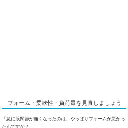
フォーム・柔軟性・負荷量を見直しましょう
「急に股関節が痛くなったのは、やっぱりフォームが悪かっ
たんですか？」
原因は一つとは限りませんが、筋トレで股関節を痛めたとき
は、まずフォーム、柔軟性、負荷量の3つを見直すと整理し
やすいです。
スクワットでは、膝が内側に入る、深くしゃがもうとして腰
が丸まる、股関節の前側が詰まる。このような動きがある
と、股関節まわりに負担が集まりやすいと言われています。