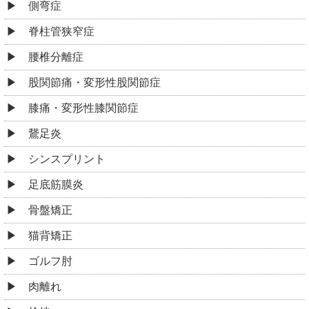
側弯症
脊柱管狭窄症
腰椎分離症
股関節痛・変形性股関節症
膝痛・変形性膝関節症
鵞足炎
シンスプリント
足底筋膜炎
骨盤矯正
猫背矯正
ゴルフ肘
肉離れ