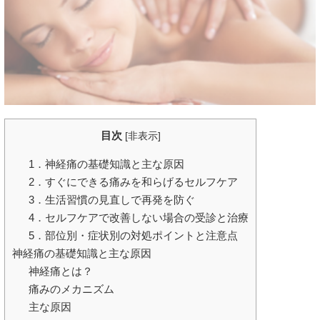
目次
[
非表示
]
1．神経痛の基礎知識と主な原因
2．すぐにできる痛みを和らげるセルフケア
3．生活習慣の見直しで再発を防ぐ
4．セルフケアで改善しない場合の受診と治療
5．部位別・症状別の対処ポイントと注意点
神経痛の基礎知識と主な原因
神経痛とは？
痛みのメカニズム
主な原因