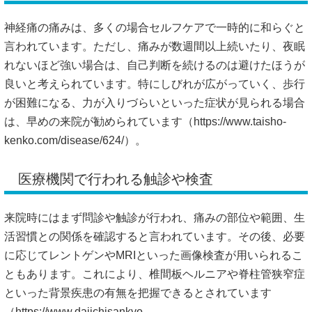
神経痛の痛みは、多くの場合セルフケアで一時的に和らぐと
言われています。ただし、痛みが数週間以上続いたり、夜眠
れないほど強い場合は、自己判断を続けるのは避けたほうが
良いと考えられています。特にしびれが広がっていく、歩行
が困難になる、力が入りづらいといった症状が見られる場合
は、早めの来院が勧められています（
https://www.taisho-
kenko.com/disease/624/）。
医療機関で行われる触診や検査
来院時にはまず問診や触診が行われ、痛みの部位や範囲、生
活習慣との関係を確認すると言われています。その後、必要
に応じてレントゲンやMRIといった画像検査が用いられるこ
ともあります。これにより、椎間板ヘルニアや脊柱管狭窄症
といった背景疾患の有無を把握できるとされています
（
https://www.daiichisankyo-