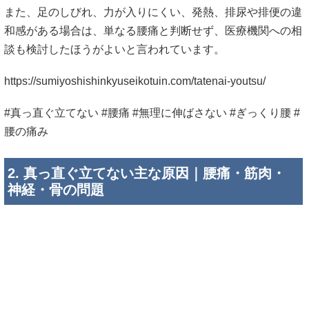
また、足のしびれ、力が入りにくい、発熱、排尿や排便の違
和感がある場合は、単なる腰痛と判断せず、医療機関への相
談も検討したほうがよいと言われています。
https://sumiyoshishinkyuseikotuin.com/tatenai-youtsu/
#真っ直ぐ立てない #腰痛 #無理に伸ばさない #ぎっくり腰 #
腰の痛み
2. 真っ直ぐ立てない主な原因｜腰痛・筋肉・
神経・骨の問題