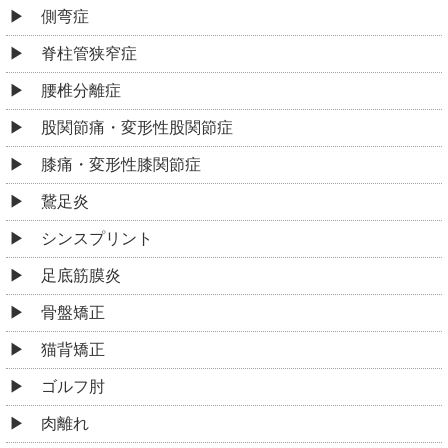
側弯症
脊柱管狭窄症
腰椎分離症
股関節痛・変形性股関節症
膝痛・変形性膝関節症
鵞足炎
シンスプリント
足底筋膜炎
骨盤矯正
猫背矯正
ゴルフ肘
肉離れ