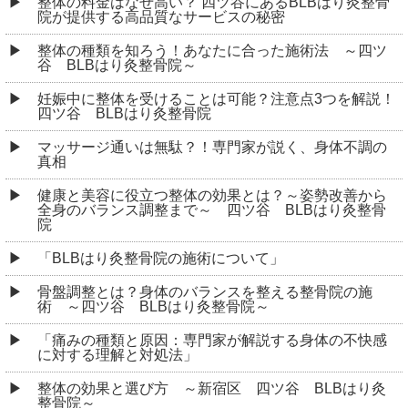
整体の料金はなぜ高い？ 四ツ谷にあるBLBはり灸整骨
院が提供する高品質なサービスの秘密
整体の種類を知ろう！あなたに合った施術法 ～四ツ
谷 BLBはり灸整骨院～
妊娠中に整体を受けることは可能？注意点3つを解説！
四ツ谷 BLBはり灸整骨院
マッサージ通いは無駄？！専門家が説く、身体不調の
真相
健康と美容に役立つ整体の効果とは？～姿勢改善から
全身のバランス調整まで～ 四ツ谷 BLBはり灸整骨
院
「BLBはり灸整骨院の施術について」
骨盤調整とは？身体のバランスを整える整骨院の施
術 ～四ツ谷 BLBはり灸整骨院～
「痛みの種類と原因：専門家が解説する身体の不快感
に対する理解と対処法」
整体の効果と選び方 ～新宿区 四ツ谷 BLBはり灸
整骨院～