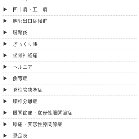
四十肩・五十肩
胸郭出口症候群
腱鞘炎
ぎっくり腰
坐骨神経痛
ヘルニア
側弯症
脊柱管狭窄症
腰椎分離症
股関節痛・変形性股関節症
膝痛・変形性膝関節症
鵞足炎