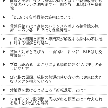
健康と美容に役立つ整体の効果とは？～姿勢改善から
全身のバランス調整まで～ 四ツ谷 BLBはり灸整骨
院
「BLBはり灸整骨院の施術について」
骨盤調整とは？身体のバランスを整える整骨院の施
術 ～四ツ谷 BLBはり灸整骨院～
「痛みの種類と原因：専門家が解説する身体の不快感
に対する理解と対処法」
整体の効果と選び方 ～新宿区 四ツ谷 BLBはり灸
整骨院～
プロも認める！肩こりによる頭痛に効くツボ押しの正
しいやり方
ばね指の原因、親指の普通の使い方が実は健康に大き
なリスクを抱えている？
針治療を受けると起こる「好転反応」とは？
ジョギングで股関節に痛みが出る原因とは？考えられ
る理由と対処法を解説