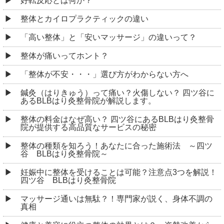
好転反応とは何か？
整体とカイロプラクティックの違い
「高い整体」と「安いマッサージ」の違いって？
整体が痛いってホント？
「整体が不安・・・」選び方がわからない方へ
鍼灸（はりきゅう）って痛い？火傷しない？ 四ツ谷に
あるBLBはり灸整骨院が解説します。
整体の料金はなぜ高い？ 四ツ谷にあるBLBはり灸整骨
院が提供する高品質なサービスの秘密
整体の種類を知ろう！あなたに合った施術法 ～四ツ
谷 BLBはり灸整骨院～
妊娠中に整体を受けることは可能？注意点3つを解説！
四ツ谷 BLBはり灸整骨院
マッサージ通いは無駄？！専門家が説く、身体不調の
真相