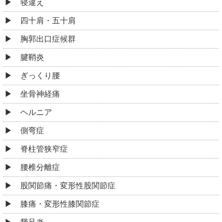
寝違え
四十肩・五十肩
胸郭出口症候群
腱鞘炎
ぎっくり腰
坐骨神経痛
ヘルニア
側弯症
脊柱管狭窄症
腰椎分離症
股関節痛・変形性股関節症
膝痛・変形性膝関節症