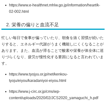
https://www.e-healthnet.mhlw.go.jp/information/heart/k-
02-002.html
2. 栄養の偏りと血流不足
忙しい毎日で食事が偏っていたり、朝食を抜く習慣が続いた
りすると、エネルギー代謝がうまく機能しにくくなることが
あります。また、血流が滞ることで酸素や栄養が体全体に巡
りづらくなり、疲労が慢性化する要因になると言われていま
す。
https://www.tyojyu.or.jp/net/kenkou-
tyoju/eiyou/karadaniyoi-eiyou.html
https://www.j-circ.or.jp/cms/wp-
content/uploads/2020/02/JCS2020_yamaguchi_h.pdf