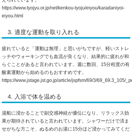
https://www.tyojyu.or.jp/net/kenkou-tyoju/eiyou/karadaniyoi-
eiyou.html
3. 適度な運動を取り入れる
疲れていると「運動は無理」と思いがちですが、軽いストレ
ッチやウォーキングでも血流が良くなり、結果的に疲れが和
らぐことがあると言われています。週に数回、15分程度の有
酸素運動から始めるのもおすすめです。
https://www.jstage.jst.go.jp/article/jspfsm/69/3/69_69.3_105/_p
4. 入浴で体を温める
湯船に浸かることで副交感神経が優位になり、リラックス効
果が期待されていると言われています。シャワーだけで済ま
せがちな方こそ、ぬるめのお湯に15分ほど浸かってみてくだ