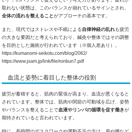
取れない状態は、このバランスが崩れているサインとされ、
全体の流れを整えること
がアプローチの基本です。
また、現代ではストレスや不眠による
自律神経の乱れ
も疲労
の大きな要因だと考えられており、鍼灸や整体ではその調整
を目的とした施術が行われています（※個人差あり）。
https://kumanomi-seikotu.com/blog/2062/
https://www.jsam.jp/link/file/ronbun7.pdf
血流と姿勢に着目した整体の役割
疲労が蓄積すると、筋肉の緊張が高まり、血流が悪くなると
されています。整体では、筋肉や関節の可動域を広げ、姿勢
やバランスを整えることで
血液やリンパの循環を促す働き
が
期待されていると言われています。
特に、長時間のデスクワークや運動不足の方は、肩や腰など