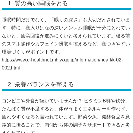
1. 質の高い睡眠をとる
睡眠時間だけでなく、「眠りの深さ」も大切だとされていま
す。特に、寝入りばなの深いノンレム睡眠が十分にとれてい
ないと、疲労回復が進みにくいと考えられています。寝る前
のスマホ操作やカフェイン摂取を控えるなど、寝つきやすい
環境づくりがポイントです。
https://www.e-healthnet.mhlw.go.jp/information/heart/k-02-
002.html
2. 栄養バランスを整える
コンビニや外食が続いていませんか？ ビタミンB群や鉄分、
たんぱく質が不足すると、体がうまくエネルギーを作れず、
疲れやすくなると言われています。野菜や魚、発酵食品を意
識的に摂ることで、内側から体の調子をサポートできると考
えられています。