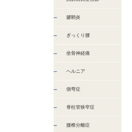
腱鞘炎
ぎっくり腰
坐骨神経痛
ヘルニア
側弯症
脊柱管狭窄症
腰椎分離症