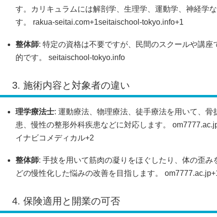
す。カリキュラムには解剖学、生理学、運動学、神経学な
す。
rakua-seitai.com
+1
seitaischool-tokyo.info
+1
整体師
:
特定の資格は不要ですが、民間のスクールや講座
的です。
seitaischool-tokyo.info
3. 施術内容と対象者の違い
理学療法士
:
運動療法、物理療法、徒手療法を用いて、骨
患、慢性の整形外科疾患などに対応します。
om7777.ac.j
イナビコメディカル
+2
整体師
:
手技を用いて筋肉の凝りをほぐしたり、体の歪み
どの慢性化した悩みの改善を目指します。
om7777.ac.jp
+
4. 保険適用と開業の可否