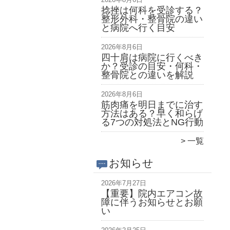
捻挫は何科を受診する？
整形外科・整骨院の違い
と病院へ行く目安
2026年8月6日
四十肩は病院に行くべき
か？受診の目安・何科・
整骨院との違いを解説
2026年8月6日
筋肉痛を明日までに治す
方法はある？早く和らげ
る7つの対処法とNG行動
一覧
お知らせ
2026年7月27日
【重要】院内エアコン故
障に伴うお知らせとお願
い