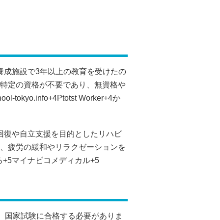
養成施設で3年以上の教育を受けたの
特定の資格が不要であり、無資格や
hool-tokyo.info
+4
Ptotst Worker
+4
か
回復や自立支援を目的としたリハビ
、疲労の緩和やリラクゼーションを
る
+5
マイナビコメディカル
+5
け、国家試験に合格する必要がありま