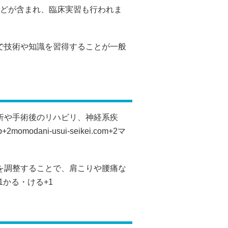
どが含まれ、臨床実習も行われま
で技術や知識を習得することが一般
折や手術後のリハビリ、神経系疾
p
+2
momodani-usui-seikei.com
+2
マ
を調整することで、肩こりや腰痛な
1
かる・ける
+1