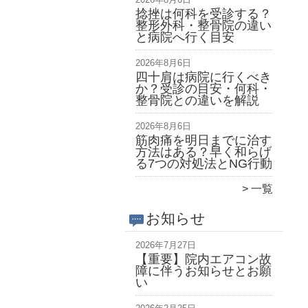
捻挫は何科を受診する？
整形外科・整骨院の違い
と病院へ行く目安
2026年8月6日
四十肩は病院に行くべき
か？受診の目安・何科・
整骨院との違いを解説
2026年8月6日
筋肉痛を明日までに治す
方法はある？早く和らげ
る7つの対処法とNG行動
一覧
お知らせ
2026年7月27日
【重要】院内エアコン故
障に伴うお知らせとお願
い