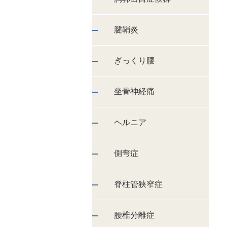
腱鞘炎
ぎっくり腰
坐骨神経痛
ヘルニア
側弯症
脊柱管狭窄症
腰椎分離症