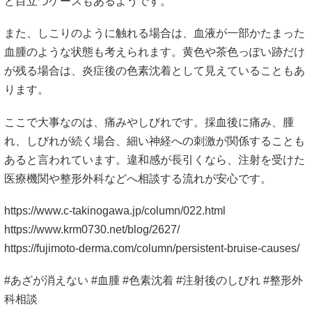
ど目立つケースもあるようです。
また、しこりのように触れる場合は、血液が一部かたまった
血腫のような状態も考えられます。黄色や茶色っぽい跡だけ
が残る場合は、炎症後の色素沈着として見えていることもあ
ります。
ここで大事なのは、痛みやしびれです。採血後に痛み、腫
れ、しびれが続く場合、細い神経への刺激が関係することも
あると言われています。違和感が長引くなら、注射を受けた
医療機関や整形外科などへ相談する流れが安心です。
https://www.c-takinogawa.jp/column/022.html
https://www.krm0730.net/blog/2627/
https://fujimoto-derma.com/column/persistent-bruise-causes/
#あざが消えない #血腫 #色素沈着 #注射後のしびれ #整形外
科相談