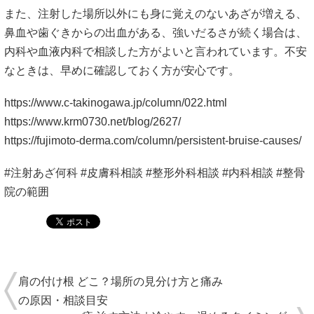
また、注射した場所以外にも身に覚えのないあざが増える、
鼻血や歯ぐきからの出血がある、強いだるさが続く場合は、
内科や血液内科で相談した方がよいと言われています。不安
なときは、早めに確認しておく方が安心です。
https://www.c-takinogawa.jp/column/022.html
https://www.krm0730.net/blog/2627/
https://fujimoto-derma.com/column/persistent-bruise-causes/
#注射あざ何科 #皮膚科相談 #整形外科相談 #内科相談 #整骨
院の範囲
肩の付け根 どこ？場所の見分け方と痛み
の原因・相談目安