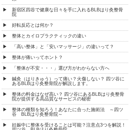
新宿区四谷で健康な日々を手に入れるBLBはり灸整骨
院
好転反応とは何か？
整体とカイロプラクティックの違い
「高い整体」と「安いマッサージ」の違いって？
整体が痛いってホント？
「整体が不安・・・」選び方がわからない方へ
鍼灸（はりきゅう）って痛い？火傷しない？ 四ツ谷に
あるBLBはり灸整骨院が解説します。
整体の料金はなぜ高い？ 四ツ谷にあるBLBはり灸整骨
院が提供する高品質なサービスの秘密
整体の種類を知ろう！あなたに合った施術法 ～四ツ
谷 BLBはり灸整骨院～
妊娠中に整体を受けることは可能？注意点3つを解説！
四ツ谷 BLBはり灸整骨院