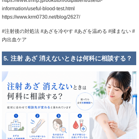
https://www.tmhp.jp/bokutoh/outpatient/useful-
information/useful-blood-test.html
https://www.krm0730.net/blog/2627/
#注射後の対処法 #あざを冷やす #あざを温める #揉まない #
内出血ケア
5. 注射 あざ 消えないときは何科に相談する？