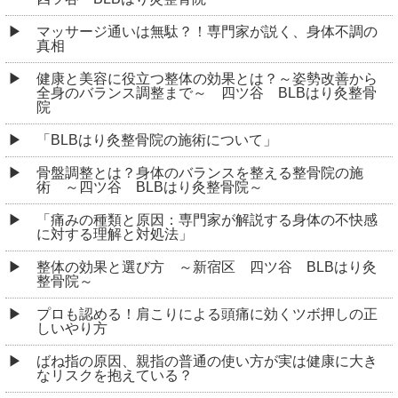
マッサージ通いは無駄？！専門家が説く、身体不調の
真相
健康と美容に役立つ整体の効果とは？～姿勢改善から
全身のバランス調整まで～ 四ツ谷 BLBはり灸整骨
院
「BLBはり灸整骨院の施術について」
骨盤調整とは？身体のバランスを整える整骨院の施
術 ～四ツ谷 BLBはり灸整骨院～
「痛みの種類と原因：専門家が解説する身体の不快感
に対する理解と対処法」
整体の効果と選び方 ～新宿区 四ツ谷 BLBはり灸
整骨院～
プロも認める！肩こりによる頭痛に効くツボ押しの正
しいやり方
ばね指の原因、親指の普通の使い方が実は健康に大き
なリスクを抱えている？