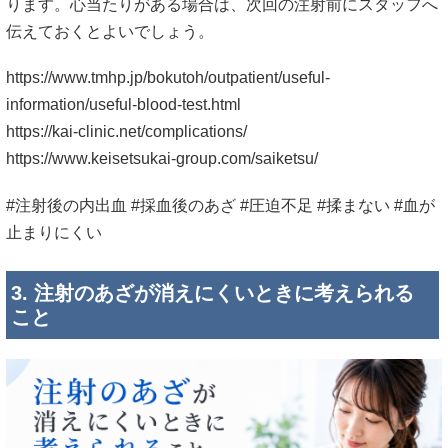
ります。心当たりがある場合は、次回の注射前にスタッフへ
伝えておくとよいでしょう。
https://www.tmhp.jp/bokutoh/outpatient/useful-
information/useful-blood-test.html
https://kai-clinic.net/complications/
https://www.keisetsukai-group.com/saiketsu/
#注射後の内出血 #採血後のあざ #圧迫不足 #揉まない #血が
止まりにくい
3. 注射のあざが消えにくいときに考えられる
こと