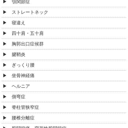
顎関節症
ストレートネック
寝違え
四十肩・五十肩
胸郭出口症候群
腱鞘炎
ぎっくり腰
坐骨神経痛
ヘルニア
側弯症
脊柱管狭窄症
腰椎分離症