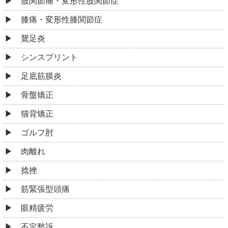
股関節痛・変形性股関節症
膝痛・変形性膝関節症
鵞足炎
シンスプリント
足底筋膜炎
骨盤矯正
猫背矯正
ゴルフ肘
肉離れ
捻挫
筋緊張型頭痛
眼精疲労
不定愁訴