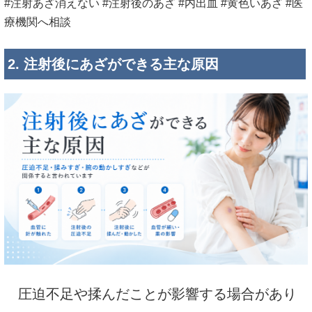
#注射あざ消えない #注射後のあざ #内出血 #黄色いあざ #医
療機関へ相談
2. 注射後にあざができる主な原因
圧迫不足や揉んだことが影響する場合があり