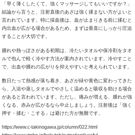
「早く薄くしたくて、強くマッサージしてもいいですか？」
結論から言うと、注射直後のあざは強く揉まない方がよいと
言われています。特に採血後は、血が止まりきる前に揉むと
内出血が広がる場合があるため、まずは垂直にしっかり圧迫
することが大切です。
腫れや熱っぽさがある初期は、冷たいタオルや保冷剤をタオ
ルで包んで軽く冷やす方法が案内されています。冷やすこと
で、出血や腫れの広がりを抑えやすいと考えられています。
数日たって熱感が落ち着き、あざが緑や黄色に変わってきた
ら、入浴や蒸しタオルでやさしく温めると吸収を助ける場合
があると言われています。ただし、痛みが増える、腫れが強
くなる、赤みが広がるなら中止しましょう。注射後は「強く
押す・揉む・こする」は避けた方が無難です。
https://www.c-takinogawa.jp/column/022.html