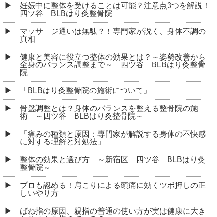
妊娠中に整体を受けることは可能？注意点3つを解説！
四ツ谷 BLBはり灸整骨院
マッサージ通いは無駄？！専門家が説く、身体不調の
真相
健康と美容に役立つ整体の効果とは？～姿勢改善から
全身のバランス調整まで～ 四ツ谷 BLBはり灸整骨
院
「BLBはり灸整骨院の施術について」
骨盤調整とは？身体のバランスを整える整骨院の施
術 ～四ツ谷 BLBはり灸整骨院～
「痛みの種類と原因：専門家が解説する身体の不快感
に対する理解と対処法」
整体の効果と選び方 ～新宿区 四ツ谷 BLBはり灸
整骨院～
プロも認める！肩こりによる頭痛に効くツボ押しの正
しいやり方
ばね指の原因、親指の普通の使い方が実は健康に大き