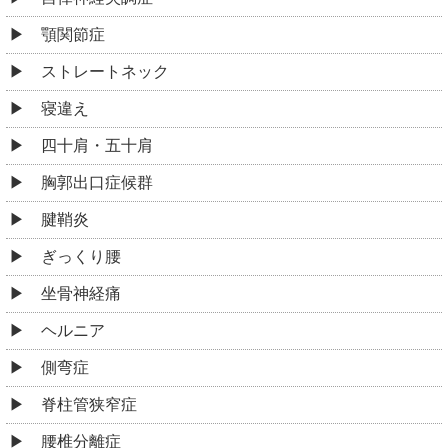
顎関節症
ストレートネック
寝違え
四十肩・五十肩
胸郭出口症候群
腱鞘炎
ぎっくり腰
坐骨神経痛
ヘルニア
側弯症
脊柱管狭窄症
腰椎分離症