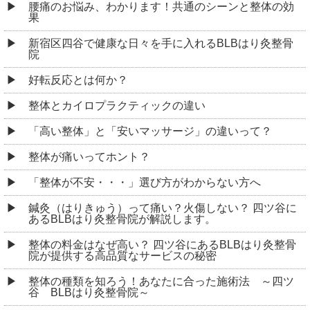
腰痛のお悩み、わかります！共通のシーンと整体の効
果
新宿区四谷で健康な日々を手に入れるBLBはり灸整骨
院
好転反応とは何か？
整体とカイロプラクティックの違い
「高い整体」と「安いマッサージ」の違いって？
整体が痛いってホント？
「整体が不安・・・」選び方がわからない方へ
鍼灸（はりきゅう）って痛い？火傷しない？ 四ツ谷に
あるBLBはり灸整骨院が解説します。
整体の料金はなぜ高い？ 四ツ谷にあるBLBはり灸整骨
院が提供する高品質なサービスの秘密
整体の種類を知ろう！あなたに合った施術法 ～四ツ
谷 BLBはり灸整骨院～