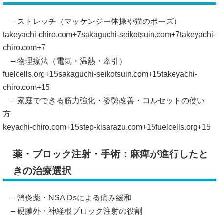
– ストレッチ（マッケンジー体操や猫のポーズ）
takeyachi-chiro.com
+7
sakaguchi-seikotsuin.com
+7
takeyachi-
chiro.com
+7
– 物理療法（電気・温熱・牽引）
fuelcells.org
+15
sakaguchi-seikotsuin.com
+15
takeyachi-
chiro.com
+15
– 家庭でできる筋力強化・姿勢改善・コルセットの使い
方
keyachi-chiro.com
+15
step-kisarazu.com
+15
fuelcells.org
+15
薬・ブロック注射・手術：麻痺が進行したと
きの治療選択
– 消炎薬・NSAIDsによる痛み緩和
– 硬膜外・神経根ブロック注射の役割