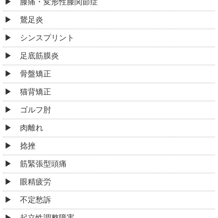
膝痛・変形性膝関節症
鵞足炎
シンスプリント
足底筋膜炎
骨盤矯正
猫背矯正
ゴルフ肘
肉離れ
捻挫
筋緊張型頭痛
眼精疲労
不定愁訴
起立性調整障害