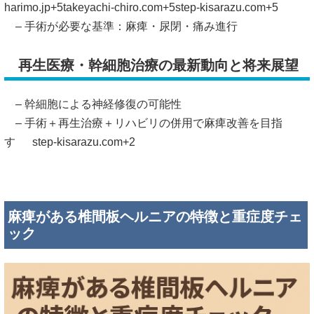
harimo.jp
+5
takeyachi-chiro.com
+5
step-kisarazu.com
+5
– 手術が必要な基準：麻痺・尿閉・痛み進行
再生医療・幹細胞治療の最新動向と将来展望
– 幹細胞による神経修復の可能性
– 手術＋再生治療＋リハビリの併用で麻痺改善を目指
す
step-kisarazu.com
+2
麻痺がある椎間板ヘルニアの特徴と重症度チェ
ック