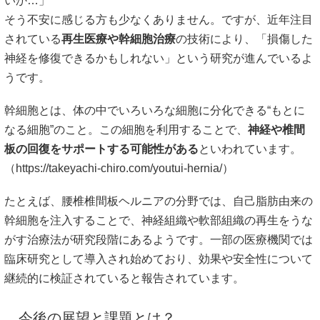
いか…」
そう不安に感じる方も少なくありません。ですが、近年注目
されている
再生医療や幹細胞治療
の技術により、「損傷した
神経を修復できるかもしれない」という研究が進んでいるよ
うです。
幹細胞とは、体の中でいろいろな細胞に分化できる“もとに
なる細胞”のこと。この細胞を利用することで、
神経や椎間
板の回復をサポートする可能性がある
といわれています。
（
https://takeyachi-chiro.com/youtui-hernia/
）
たとえば、腰椎椎間板ヘルニアの分野では、自己脂肪由来の
幹細胞を注入することで、神経組織や軟部組織の再生をうな
がす治療法が研究段階にあるようです。一部の医療機関では
臨床研究として導入され始めており、効果や安全性について
継続的に検証されていると報告されています。
今後の展望と課題とは？