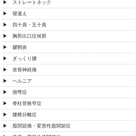
ストレートネック
寝違え
四十肩・五十肩
胸郭出口症候群
腱鞘炎
ぎっくり腰
坐骨神経痛
ヘルニア
側弯症
脊柱管狭窄症
腰椎分離症
股関節痛・変形性股関節症