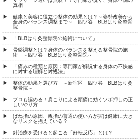
マッサージ通いは無駄？！専門家が説く、身体不調の
真相
健康と美容に役立つ整体の効果とは？～姿勢改善から
全身のバランス調整まで～ 四ツ谷 BLBはり灸整骨
院
「BLBはり灸整骨院の施術について」
骨盤調整とは？身体のバランスを整える整骨院の施
術 ～四ツ谷 BLBはり灸整骨院～
「痛みの種類と原因：専門家が解説する身体の不快感
に対する理解と対処法」
整体の効果と選び方 ～新宿区 四ツ谷 BLBはり灸
整骨院～
プロも認める！肩こりによる頭痛に効くツボ押しの正
しいやり方
ばね指の原因、親指の普通の使い方が実は健康に大き
なリスクを抱えている？
針治療を受けると起こる「好転反応」とは？