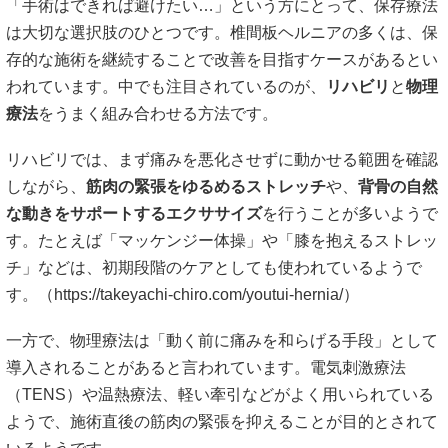
「手術はできれば避けたい…」という方にとって、保存療法
は大切な選択肢のひとつです。椎間板ヘルニアの多くは、保
存的な施術を継続することで改善を目指すケースがあるとい
われています。中でも注目されているのが、
リハビリ
と
物理
療法
をうまく組み合わせる方法です。
リハビリでは、まず痛みを悪化させずに動かせる範囲を確認
しながら、
筋肉の緊張をゆるめるストレッチ
や、
背骨の自然
な動きをサポートするエクササイズ
を行うことが多いようで
す。たとえば「マッケンジー体操」や「膝を抱えるストレッ
チ」などは、初期段階のケアとしても使われているようで
す。（
https://takeyachi-chiro.com/youtui-hernia/
）
一方で、物理療法は「動く前に痛みを和らげる手段」として
導入されることがあると言われています。電気刺激療法
（TENS）や温熱療法、軽い牽引などがよく用いられている
ようで、施術直後の筋肉の緊張を抑えることが目的とされて