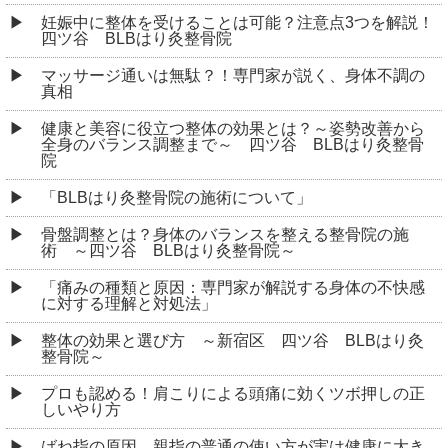
妊娠中に整体を受けることは可能？注意点3つを解説！
四ツ谷 BLBはり灸整骨院
マッサージ通いは無駄？！専門家が説く、身体不調の
真相
健康と美容に役立つ整体の効果とは？～姿勢改善から
全身のバランス調整まで～ 四ツ谷 BLBはり灸整骨
院
「BLBはり灸整骨院の施術について」
骨盤調整とは？身体のバランスを整える整骨院の施
術 ～四ツ谷 BLBはり灸整骨院～
「痛みの種類と原因：専門家が解説する身体の不快感
に対する理解と対処法」
整体の効果と選び方 ～新宿区 四ツ谷 BLBはり灸
整骨院～
プロも認める！肩こりによる頭痛に効くツボ押しの正
しいやり方
ばね指の原因、親指の普通の使い方が実は健康に大き