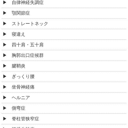
自律神経失調症
顎関節症
ストレートネック
寝違え
四十肩・五十肩
胸郭出口症候群
腱鞘炎
ぎっくり腰
坐骨神経痛
ヘルニア
側弯症
脊柱管狭窄症