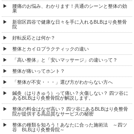
腰痛のお悩み、わかります！共通のシーンと整体の効
果
新宿区四谷で健康な日々を手に入れるBLBはり灸整骨
院
好転反応とは何か？
整体とカイロプラクティックの違い
「高い整体」と「安いマッサージ」の違いって？
整体が痛いってホント？
「整体が不安・・・」選び方がわからない方へ
鍼灸（はりきゅう）って痛い？火傷しない？ 四ツ谷に
あるBLBはり灸整骨院が解説します。
整体の料金はなぜ高い？ 四ツ谷にあるBLBはり灸整骨
院が提供する高品質なサービスの秘密
整体の種類を知ろう！あなたに合った施術法 ～四ツ
谷 BLBはり灸整骨院～