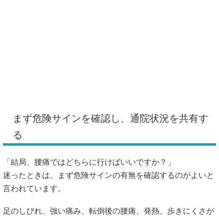
言われています。
足のしびれ、強い痛み、転倒後の腰痛、発熱、歩きにくさが
ある場合は、整形外科で画像検査や医師の判断を受ける流れ
が考えられます。そこで大きな問題が見つからず、筋肉の硬
さや姿勢、日常動作のクセが関係していそうな場合は、整骨
院で相談する選択肢もあります。
「両方に通うとき、何を伝えればいいですか？」
整形外科に通っていること、整骨院で相談したい内容、痛み
が出た日、原因に心当たりがあるか、保険を使っているか。
このあたりは必ず伝えましょう。
腰痛は、ただ揉めば改善するという単純なものではありませ
ん。逆に、画像検査だけで日常の負担まで整うとも限りませ
ん。だからこそ、整形外科と整骨院の役割を分けて、無理な
く通い分けることが大切です。