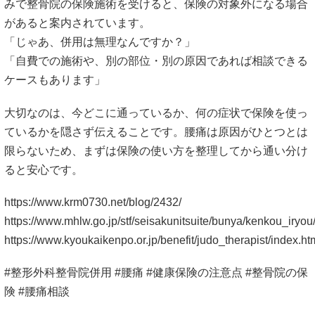
みで整骨院の保険施術を受けると、保険の対象外になる場合
があると案内されています。
「じゃあ、併用は無理なんですか？」
「自費での施術や、別の部位・別の原因であれば相談できる
ケースもあります」
大切なのは、今どこに通っているか、何の症状で保険を使っ
ているかを隠さず伝えることです。腰痛は原因がひとつとは
限らないため、まずは保険の使い方を整理してから通い分け
ると安心です。
https://www.krm0730.net/blog/2432/
https://www.mhlw.go.jp/stf/seisakunitsuite/bunya/kenkou_iryo
https://www.kyoukaikenpo.or.jp/benefit/judo_therapist/index.ht
#整形外科整骨院併用 #腰痛 #健康保険の注意点 #整骨院の保
険 #腰痛相談