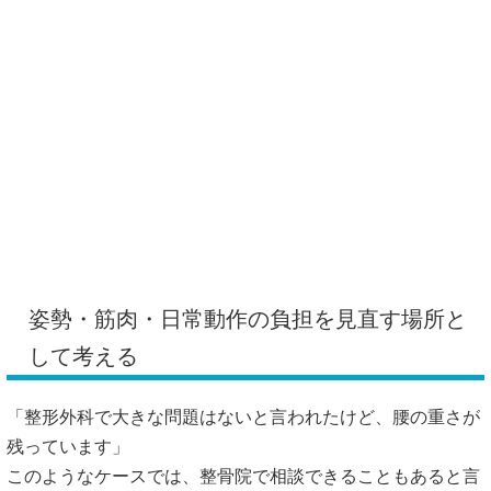
姿勢・筋肉・日常動作の負担を見直す場所と
して考える
「整形外科で大きな問題はないと言われたけど、腰の重さが
残っています」
このようなケースでは、整骨院で相談できることもあると言
われています。
整骨院では、腰まわりの筋肉の硬さ、骨盤や背中の動き、普
段の姿勢、仕事中の座り方などを確認しながら、手技や電
気、温熱などの施術を行うことがあります。腰痛といって
も、デスクワークで同じ姿勢が続く人、立ち仕事が多い人、
スポーツで負担がかかる人では、原因の見立てが変わること