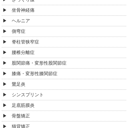
骨盤矯正
猫背矯正
ゴルフ肘
肉離れ
捻挫
筋緊張型頭痛
眼精疲労
不定愁訴
起立性調整障害
うつ病
むちうち
手のしびれ