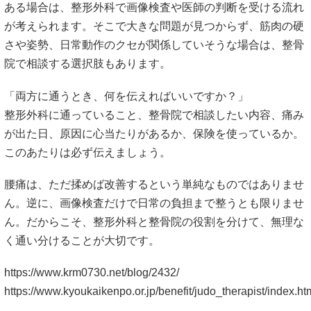
https://www.krm0730.net/blog/2432/
https://www.kyoukaikenpo.or.jp/benefit/judo_therapist/index.ht
#腰痛の通い分け #整形外科優先 #整骨院活用 #腰痛改善 #通
院の伝え方
肋間神経痛 対処法｜今すぐできるセルフ
ケアと病院へ行く目安を解説
椎間板ヘルニア 手術 失敗例｜後悔しやす
いケースと手術前に確認すべき判断基準
メニュー
はじめてのかたへ
料金メニュー