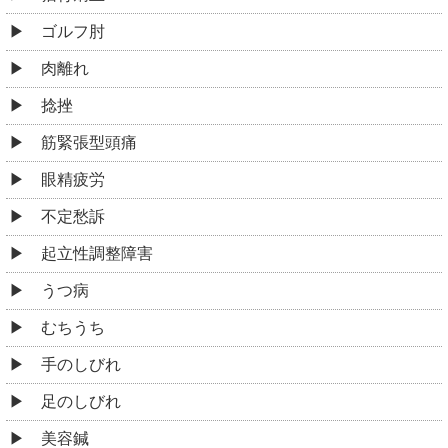
足のしびれ
美容鍼
交通事故・むちうちの施術
その他
お役立ち情報
整体とマッサージの違い
腰痛のお悩み、わかります！共通のシーンと整体の効
果
新宿区四谷で健康な日々を手に入れるBLBはり灸整骨
院
好転反応とは何か？
整体とカイロプラクティックの違い
「高い整体」と「安いマッサージ」の違いって？