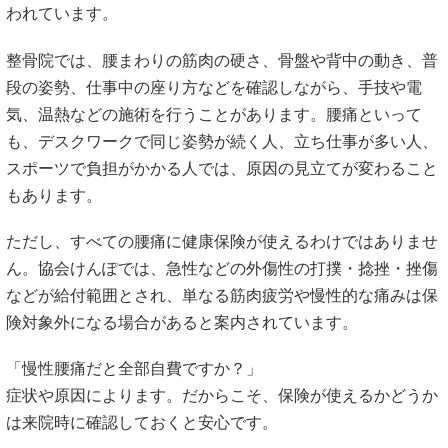
もあります。
ただし、すべての腰痛に健康保険が使えるわけではありませ
ん。協会けんぽでは、急性などの外傷性の打撲・捻挫・挫傷
などが給付範囲とされ、単なる筋肉疲労や慢性的な痛みは保
険対象外になる場合があると案内されています。
「慢性腰痛だと全部自費ですか？」
症状や原因によります。だからこそ、保険が使えるかどうか
は来院時に確認しておくと安心です。
https://www.krm0730.net/blog/2432/
https://www.kyoukaikenpo.or.jp/benefit/judo_therapist/index.ht
#整骨院でできること #慢性腰痛 #姿勢改善 #腰の負担 #自費
施術
4. 整形外科と整骨院を併用できるケース