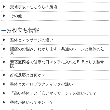
整体が痛いってホント？
「整体が不安・・・」選び方がわからない方へ
鍼灸（はりきゅう）って痛い？火傷しない？ 四ツ谷に
あるBLBはり灸整骨院が解説します。
整体の料金はなぜ高い？ 四ツ谷にあるBLBはり灸整骨
院が提供する高品質なサービスの秘密
整体の種類を知ろう！あなたに合った施術法 ～四ツ
谷 BLBはり灸整骨院～
妊娠中に整体を受けることは可能？注意点3つを解説！
四ツ谷 BLBはり灸整骨院
マッサージ通いは無駄？！専門家が説く、身体不調の
真相
健康と美容に役立つ整体の効果とは？～姿勢改善から
全身のバランス調整まで～ 四ツ谷 BLBはり灸整骨
院
「BLBはり灸整骨院の施術について」