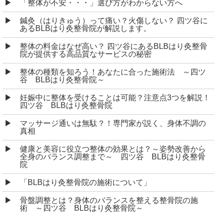
骨盤調整とは？身体のバランスを整える整骨院の施
術 ～四ツ谷 BLBはり灸整骨院～
「痛みの種類と原因：専門家が解説する身体の不快感
に対する理解と対処法」
整体の効果と選び方 ～新宿区 四ツ谷 BLBはり灸
整骨院～
プロも認める！肩こりによる頭痛に効くツボ押しの正
しいやり方
ばね指の原因、親指の普通の使い方が実は健康に大き
なリスクを抱えている？
針治療を受けると起こる「好転反応」とは？
ジョギングで股関節に痛みが出る原因とは？考えられ
る理由と対処法を解説