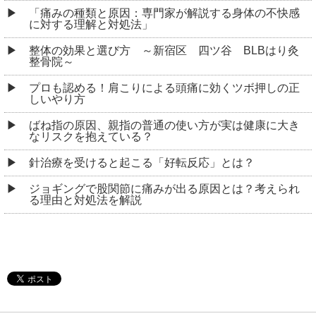
BLBはり灸整骨院
東京都新宿区若葉１丁目１−１５ Y・Tビル 1F
交通:「四谷三丁目」駅 徒歩3分
「四ツ谷」駅 徒歩8分
TEL:03-5925-8324
営業時間:11：00～15：00/16：30～20：00
定休日:日曜・祝日
Copyright © 2026
四ツ谷の整体なら「BLBはり灸整骨院」
All rights reserved.
PC表示
モバイル表示