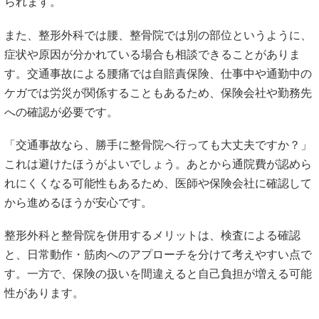
す。一方で、保険の扱いを間違えると自己負担が増える可能
性があります。
https://www.krm0730.net/blog/2432/
https://www.mhlw.go.jp/stf/seisakunitsuite/bunya/kenkou_iryo
#整形外科と整骨院 #併用できるケース #交通事故の腰痛 #労
災 #自費施術
5. 腰痛で失敗しない通い分けの流れ