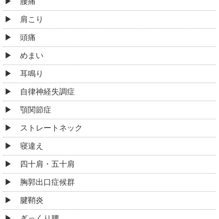
腱鞘炎
ぎっくり腰
坐骨神経痛
ヘルニア
側弯症
脊柱管狭窄症
腰椎分離症
股関節痛・変形性股関節症
膝痛・変形性膝関節症
鵞足炎
シンスプリント
足底筋膜炎