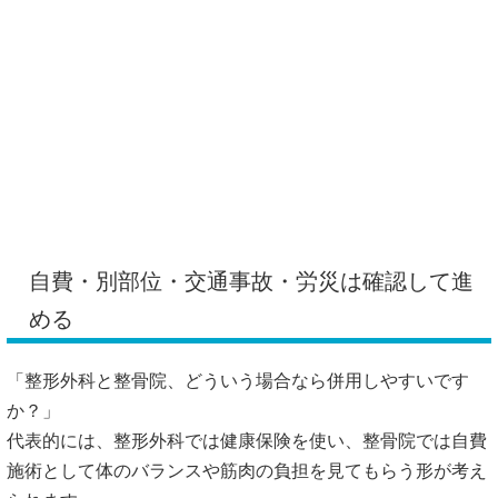
代表的には、整形外科では健康保険を使い、整骨院では自費
施術として体のバランスや筋肉の負担を見てもらう形が考え
られます。
また、整形外科では腰、整骨院では別の部位というように、
症状や原因が分かれている場合も相談できることがありま
す。交通事故による腰痛では自賠責保険、仕事中や通勤中の
ケガでは労災が関係することもあるため、保険会社や勤務先
への確認が必要です。
「交通事故なら、勝手に整骨院へ行っても大丈夫ですか？」
これは避けたほうがよいでしょう。あとから通院費が認めら
れにくくなる可能性もあるため、医師や保険会社に確認して
から進めるほうが安心です。
整形外科と整骨院を併用するメリットは、検査による確認
と、日常動作・筋肉へのアプローチを分けて考えやすい点で