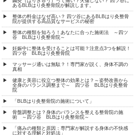
鍼灸（はりきゅう）って痛い？火傷しない？ 四ツ谷に
あるBLBはり灸整骨院が解説します。
整体の料金はなぜ高い？ 四ツ谷にあるBLBはり灸整骨
院が提供する高品質なサービスの秘密
整体の種類を知ろう！あなたに合った施術法 ～四ツ
谷 BLBはり灸整骨院～
妊娠中に整体を受けることは可能？注意点3つを解説！
四ツ谷 BLBはり灸整骨院
マッサージ通いは無駄？！専門家が説く、身体不調の
真相
健康と美容に役立つ整体の効果とは？～姿勢改善から
全身のバランス調整まで～ 四ツ谷 BLBはり灸整骨
院
「BLBはり灸整骨院の施術について」
骨盤調整とは？身体のバランスを整える整骨院の施
術 ～四ツ谷 BLBはり灸整骨院～
「痛みの種類と原因：専門家が解説する身体の不快感
に対する理解と対処法」