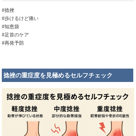
#捻挫
#歩けるけど痛い
#知恵袋
#足首のケア
#再発予防
捻挫の重症度を見極めるセルフチェック