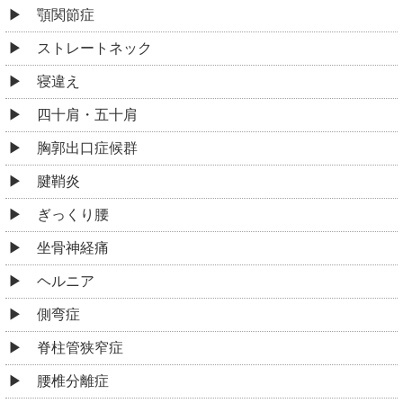
顎関節症
ストレートネック
寝違え
四十肩・五十肩
胸郭出口症候群
腱鞘炎
ぎっくり腰
坐骨神経痛
ヘルニア
側弯症
脊柱管狭窄症
腰椎分離症