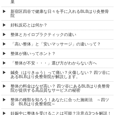
果
新宿区四谷で健康な日々を手に入れるBLBはり灸整骨
院
好転反応とは何か？
整体とカイロプラクティックの違い
「高い整体」と「安いマッサージ」の違いって？
整体が痛いってホント？
「整体が不安・・・」選び方がわからない方へ
鍼灸（はりきゅう）って痛い？火傷しない？ 四ツ谷に
あるBLBはり灸整骨院が解説します。
整体の料金はなぜ高い？ 四ツ谷にあるBLBはり灸整骨
院が提供する高品質なサービスの秘密
整体の種類を知ろう！あなたに合った施術法 ～四ツ
谷 BLBはり灸整骨院～
妊娠中に整体を受けることは可能？注意点3つを解説！