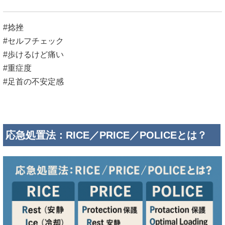
#捻挫
#セルフチェック
#歩けるけど痛い
#重症度
#足首の不安定感
応急処置法：RICE／PRICE／POLICEとは？