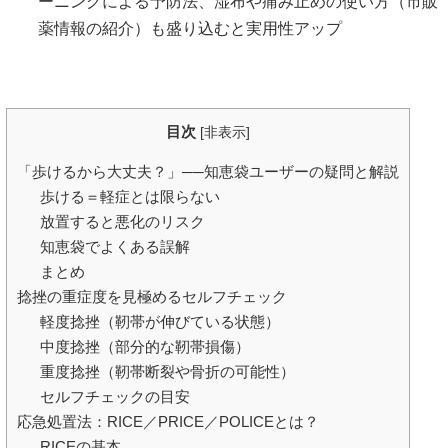
ーニングによる予防法、湿布や痛み止めの使い方（市販
薬情報の紹介）も盛り込むと実用性アップ
目次
[
非表示
]
「歩けるから大丈夫？」──知恵袋ユーザーの疑問と解説
歩ける＝軽症とは限らない
放置すると悪化のリスク
知恵袋でよくある誤解
まとめ
捻挫の重症度を見極めるセルフチェック
軽度捻挫（靭帯が伸びている状態）
中度捻挫（部分的な靭帯損傷）
重度捻挫（靭帯断裂や骨折の可能性）
セルフチェックの目安
応急処置法：RICE／PRICE／POLICEとは？
RICEの基本