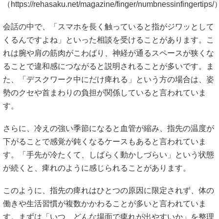
（
https://rehasaku.net/magazine/finger/numbnessinfingertips
会話の中で、「スマホを長く触っていると指がジワッとして
くるんですよね」といった相談を受けることがあります。こ
れは腕や肩の筋肉がこわばり、神経が通るスペースが狭くな
ることで違和感につながると説明されることが多いです。ま
た、「デスクワーク中にだけ痺れる」という方の場合は、姿
勢のクセや首まわりの負担が関係していると言われていま
す。
さらに、冷えの強い季節になると血管が縮み、指先の温度が
下がることで感覚が鈍くなるケースもあると言われていま
す。「手先が冷たくて、しばらく動かしづらい」という状態
が続くと、痺れのように感じられることがあります。
このように、指先の痺れはひとつの原因に限定されず、体の
働きや生活習慣が複数かかわることが多いと言われていま
す。まずは「いつ、どんな場面で痺れが出やすいか」を整理