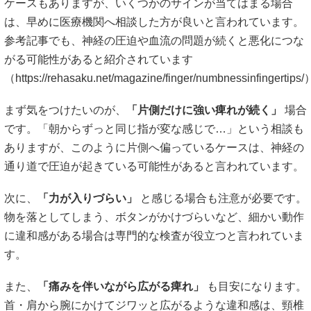
ケースもありますが、いくつかのサインが当てはまる場合
は、早めに医療機関へ相談した方が良いと言われています。
参考記事でも、神経の圧迫や血流の問題が続くと悪化につな
がる可能性があると紹介されています
（
https://rehasaku.net/magazine/finger/numbnessinfingertips
まず気をつけたいのが、
「片側だけに強い痺れが続く」
場合
です。「朝からずっと同じ指が変な感じで…」という相談も
ありますが、このように片側へ偏っているケースは、神経の
通り道で圧迫が起きている可能性があると言われています。
次に、
「力が入りづらい」
と感じる場合も注意が必要です。
物を落としてしまう、ボタンがかけづらいなど、細かい動作
に違和感がある場合は専門的な検査が役立つと言われていま
す。
また、
「痛みを伴いながら広がる痺れ」
も目安になります。
首・肩から腕にかけてジワッと広がるような違和感は、頸椎