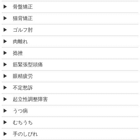
骨盤矯正
猫背矯正
ゴルフ肘
肉離れ
捻挫
筋緊張型頭痛
眼精疲労
不定愁訴
起立性調整障害
うつ病
むちうち
手のしびれ