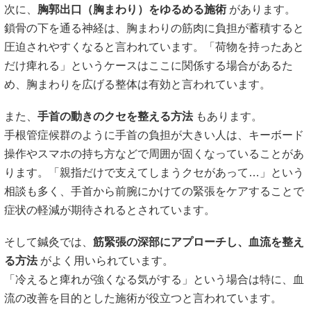
次に、
胸郭出口（胸まわり）をゆるめる施術
があります。
鎖骨の下を通る神経は、胸まわりの筋肉に負担が蓄積すると
圧迫されやすくなると言われています。「荷物を持ったあと
だけ痺れる」というケースはここに関係する場合があるた
め、胸まわりを広げる整体は有効と言われています。
また、
手首の動きのクセを整える方法
もあります。
手根管症候群のように手首の負担が大きい人は、キーボード
操作やスマホの持ち方などで周囲が固くなっていることがあ
ります。「親指だけで支えてしまうクセがあって…」という
相談も多く、手首から前腕にかけての緊張をケアすることで
症状の軽減が期待されるとされています。
そして鍼灸では、
筋緊張の深部にアプローチし、血流を整え
る方法
がよく用いられています。
「冷えると痺れが強くなる気がする」という場合は特に、血
流の改善を目的とした施術が役立つと言われています。