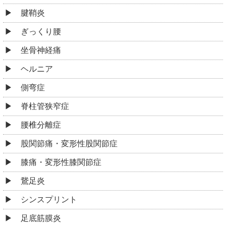
腱鞘炎
ぎっくり腰
坐骨神経痛
ヘルニア
側弯症
脊柱管狭窄症
腰椎分離症
股関節痛・変形性股関節症
膝痛・変形性膝関節症
鵞足炎
シンスプリント
足底筋膜炎