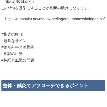
「痺れが数日続く」
この3つを基準にすることが判断の助けになります。
・
https://rehasaku.net/magazine/finger/numbnessinfingertips/
#指先の痺れ
#危険なサイン
#整形外科と整骨院
#相談の目安
#神経と血流の問題
整体・鍼灸でアプローチできるポイント