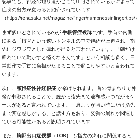
記事でも、神経の通り道がどこで圧迫されているかによって
症状の出方が変わると紹介されています
（
https://rehasaku.net/magazine/finger/numbnessinfingertips
まず多いとされているのが
手根管症候群
です。手首の内側
にある手根管という狭いトンネルの中で神経が圧迫され、指
先にジワジワとした痺れが出ると言われています。「朝だけ
痺れていて動かすと軽くなるんです」という相談も多く、日
常動作で手首に負担がたまることで起こりやすいと言われて
います。
次に、
頸椎症性神経根症
が挙げられます。首の骨まわりで神
経が刺激されることで、腕から指先まで違和感がつながるケ
ースがあると言われています。「肩こりが強い時にだけ指先
まで変な感じがする」と話す方もおり、姿勢の崩れが関連し
ている可能性があると説明されています。
また、
胸郭出口症候群（TOS）
も指先の痺れに関係すると