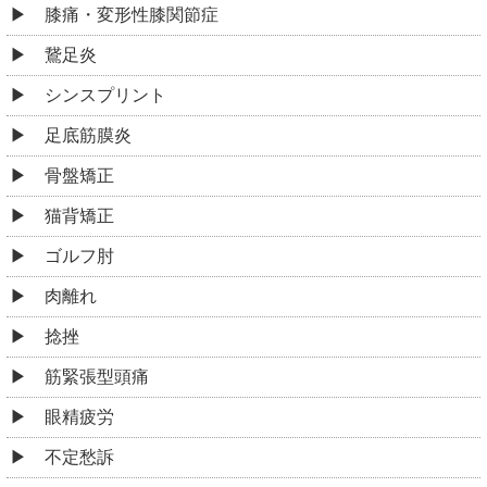
膝痛・変形性膝関節症
鵞足炎
シンスプリント
足底筋膜炎
骨盤矯正
猫背矯正
ゴルフ肘
肉離れ
捻挫
筋緊張型頭痛
眼精疲労
不定愁訴