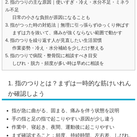
2. 指のつりの主な原因｜使いすぎ・冷え・水分不足・ミネラ
ル不足
日常の小さな負担が原因になることも
3. 指がつった時の対処法｜無理に引っ張らずゆっくり伸ばす
まずは力を抜いて、痛みが強くならない範囲で動かす
4. 指のつりを繰り返す人が見直したい生活習慣
作業姿勢・冷え・水分補給を少しだけ整える
5. 指のつりで病院・整骨院に相談すべき目安
しびれ・脱力・頻度が多い時は早めに相談を
1. 指のつりとは？まずは一時的な筋けいれん
か確認しよう
指が急に曲がる、固まる、痛みを伴う状態を説明
手の指と足の指で起こりやすい原因が少し違う
作業中、寝起き、夜間、運動後に起こりやすい
まず確認すること：頻度、持続時間、左右差、しびれ、