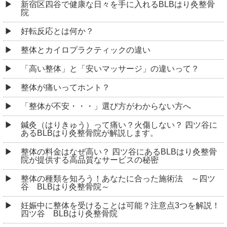
新宿区四谷で健康な日々を手に入れるBLBはり灸整骨
院
好転反応とは何か？
整体とカイロプラクティックの違い
「高い整体」と「安いマッサージ」の違いって？
整体が痛いってホント？
「整体が不安・・・」選び方がわからない方へ
鍼灸（はりきゅう）って痛い？火傷しない？ 四ツ谷に
あるBLBはり灸整骨院が解説します。
整体の料金はなぜ高い？ 四ツ谷にあるBLBはり灸整骨
院が提供する高品質なサービスの秘密
整体の種類を知ろう！あなたに合った施術法 ～四ツ
谷 BLBはり灸整骨院～
妊娠中に整体を受けることは可能？注意点3つを解説！
四ツ谷 BLBはり灸整骨院