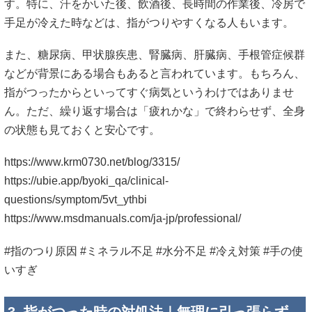
す。特に、汗をかいた後、飲酒後、長時間の作業後、冷房で
手足が冷えた時などは、指がつりやすくなる人もいます。
また、糖尿病、甲状腺疾患、腎臓病、肝臓病、手根管症候群
などが背景にある場合もあると言われています。もちろん、
指がつったからといってすぐ病気というわけではありませ
ん。ただ、繰り返す場合は「疲れかな」で終わらせず、全身
の状態も見ておくと安心です。
https://www.krm0730.net/blog/3315/
https://ubie.app/byoki_qa/clinical-
questions/symptom/5vt_ythbi
https://www.msdmanuals.com/ja-jp/professional/
#指のつり原因 #ミネラル不足 #水分不足 #冷え対策 #手の使
いすぎ
3. 指がつった時の対処法｜無理に引っ張らず