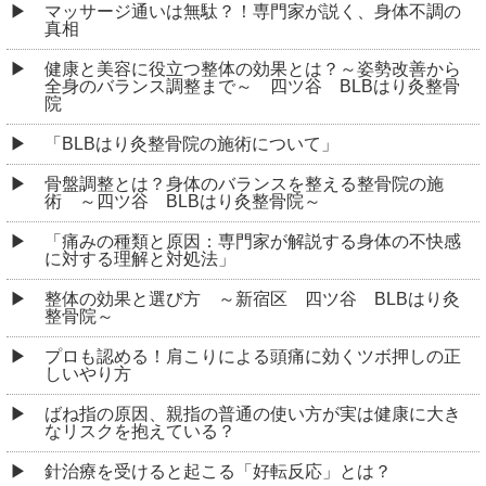
マッサージ通いは無駄？！専門家が説く、身体不調の
真相
健康と美容に役立つ整体の効果とは？～姿勢改善から
全身のバランス調整まで～ 四ツ谷 BLBはり灸整骨
院
「BLBはり灸整骨院の施術について」
骨盤調整とは？身体のバランスを整える整骨院の施
術 ～四ツ谷 BLBはり灸整骨院～
「痛みの種類と原因：専門家が解説する身体の不快感
に対する理解と対処法」
整体の効果と選び方 ～新宿区 四ツ谷 BLBはり灸
整骨院～
プロも認める！肩こりによる頭痛に効くツボ押しの正
しいやり方
ばね指の原因、親指の普通の使い方が実は健康に大き
なリスクを抱えている？
針治療を受けると起こる「好転反応」とは？