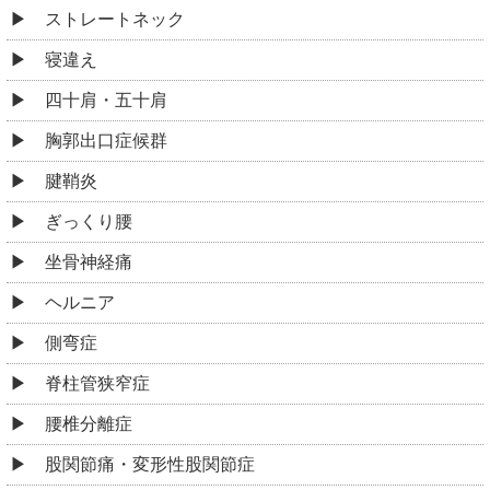
ストレートネック
寝違え
四十肩・五十肩
胸郭出口症候群
腱鞘炎
ぎっくり腰
坐骨神経痛
ヘルニア
側弯症
脊柱管狭窄症
腰椎分離症
股関節痛・変形性股関節症