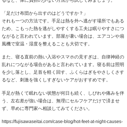
るなど、体に負担の少ない方法から試してみましょう。
「足だけ布団から出すのはどうですか？」
それも一つの方法です。手足は熱を外へ逃がす場所でもある
ため、こもった熱を逃がしやすくする工夫は眠りやすさにつ
ながると言われています。部屋が暑い場合は、エアコンや扇
風機で室温・湿度を整えることも大切です。
また、寝る直前の熱い入浴やスマホの見すぎは、自律神経の
乱れにつながる場合があると言われています。寝る前は照明
を少し落とし、足首を軽く回す、ふくらはぎをやさしくさす
るなど、刺激を強くしすぎないケアがおすすめです。
手足が熱くて眠れない状態が何日も続く、しびれや痛みを伴
う、左右差が強い場合は、無理にセルフケアだけで済ませ
ず、早めに専門家へ相談してみてください。
https://fujisawaseitai.com/case-blog/hot-feet-at-night-causes-