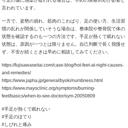
り足の傷に感染が疑われる場合は、早めの医療対応が必要と
言われています。
一方で、姿勢の崩れ、筋肉のこわばり、足の使い方、生活習
慣の乱れが関係していそうな場合は、整体院や整骨院で体の
状態を確認するのも一つの方法です。手足が熱くて眠れない
状態は、原因が一つとは限りません。自己判断で長く我慢せ
ず、不安が続くときは早めに相談してみてください。
https://fujisawaseitai.com/case-blog/hot-feet-at-night-causes-
and-remedies/
https://www.japha.jp/general/byoki/numbness.html
https://www.mayoclinic.org/symptoms/burning-
feet/basics/when-to-see-doctor/sym-20050809
#手足が熱くて眠れない
#手足のほてり
#しびれと痛み