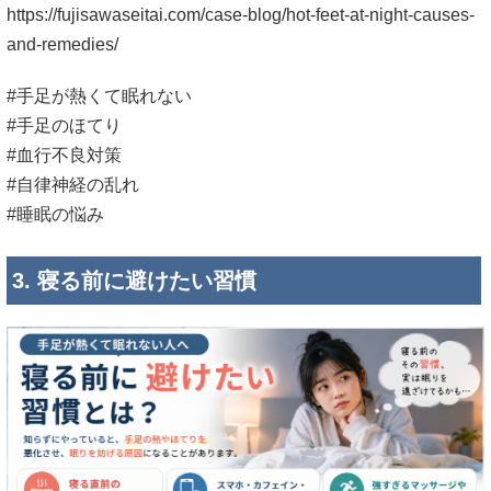
https://fujisawaseitai.com/case-blog/hot-feet-at-night-causes-
and-remedies/
#手足が熱くて眠れない
#手足のほてり
#血行不良対策
#自律神経の乱れ
#睡眠の悩み
3. 寝る前に避けたい習慣