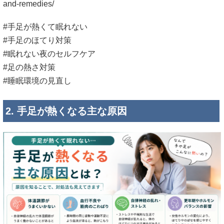
and-remedies/
#手足が熱くて眠れない
#手足のほてり対策
#眠れない夜のセルフケア
#足の熱さ対策
#睡眠環境の見直し
2. 手足が熱くなる主な原因