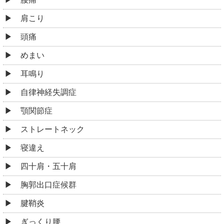
肩こり
頭痛
めまい
耳鳴り
自律神経失調症
顎関節症
ストレートネック
寝違え
四十肩・五十肩
胸郭出口症候群
腱鞘炎
ぎっくり腰