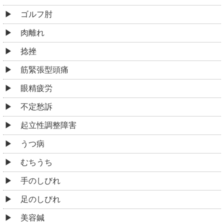
ゴルフ肘
肉離れ
捻挫
筋緊張型頭痛
眼精疲労
不定愁訴
起立性調整障害
うつ病
むちうち
手のしびれ
足のしびれ
美容鍼