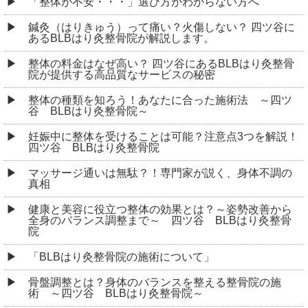
「整体が不安・・・」選び方がわからない方へ
鍼灸（はりきゅう）って痛い？火傷しない？ 四ツ谷に
あるBLBはり灸整骨院が解説します。
整体の料金はなぜ高い？ 四ツ谷にあるBLBはり灸整骨
院が提供する高品質なサービスの秘密
整体の種類を知ろう！あなたに合った施術法 ～四ツ
谷 BLBはり灸整骨院～
妊娠中に整体を受けることは可能？注意点3つを解説！
四ツ谷 BLBはり灸整骨院
マッサージ通いは無駄？！専門家が説く、身体不調の
真相
健康と美容に役立つ整体の効果とは？～姿勢改善から
全身のバランス調整まで～ 四ツ谷 BLBはり灸整骨
院
「BLBはり灸整骨院の施術について」
骨盤調整とは？身体のバランスを整える整骨院の施
術 ～四ツ谷 BLBはり灸整骨院～