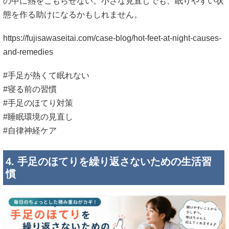
の中に熱をこもらせない。小さな見直しでも、眠りやすい状
態を作る助けになるかもしれません。
https://fujisawaseitai.com/case-blog/hot-feet-at-night-causes-
and-remedies
#手足が熱くて眠れない
#寝る前の習慣
#手足のほてり対策
#睡眠環境の見直し
#自律神経ケア
4. 手足のほてりを繰り返さないための生活習
慣