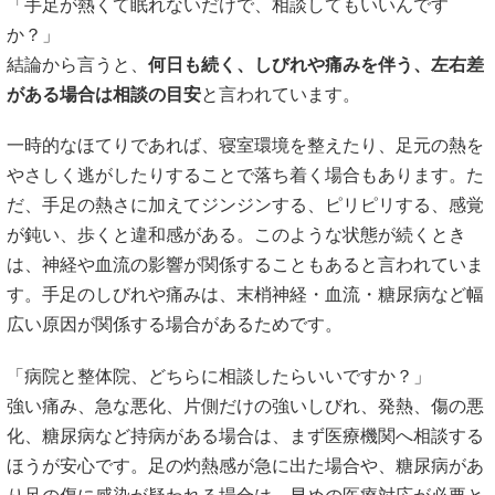
「手足が熱くて眠れないだけで、相談してもいいんです
か？」
結論から言うと、
何日も続く、しびれや痛みを伴う、左右差
がある場合は相談の目安
と言われています。
一時的なほてりであれば、寝室環境を整えたり、足元の熱を
やさしく逃がしたりすることで落ち着く場合もあります。た
だ、手足の熱さに加えてジンジンする、ピリピリする、感覚
が鈍い、歩くと違和感がある。このような状態が続くとき
は、神経や血流の影響が関係することもあると言われていま
す。手足のしびれや痛みは、末梢神経・血流・糖尿病など幅
広い原因が関係する場合があるためです。
「病院と整体院、どちらに相談したらいいですか？」
強い痛み、急な悪化、片側だけの強いしびれ、発熱、傷の悪
化、糖尿病など持病がある場合は、まず医療機関へ相談する
ほうが安心です。足の灼熱感が急に出た場合や、糖尿病があ