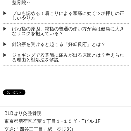
整骨院～
プロも認める！肩こりによる頭痛に効くツボ押しの正
しいやり方
ばね指の原因、親指の普通の使い方が実は健康に大き
なリスクを抱えている？
針治療を受けると起こる「好転反応」とは？
ジョギングで股関節に痛みが出る原因とは？考えられ
る理由と対処法を解説
BLBはり灸整骨院
東京都新宿区若葉１丁目１−１５ Y・Tビル 1F
交通:「四谷三丁目」駅 徒歩3分