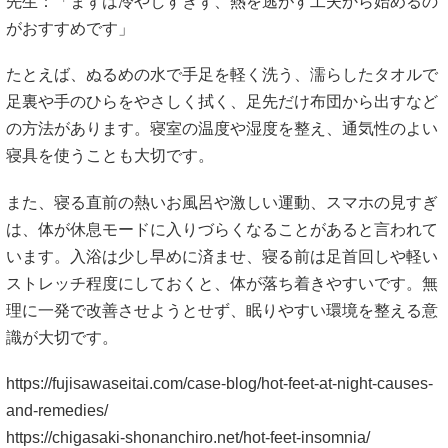
先生：「まずは冷やしすぎず、熱を逃がす工夫から始めるの
がおすすめです」
たとえば、ぬるめの水で手足を軽く洗う、濡らしたタオルで
足裏や手のひらをやさしく拭く、足先だけ布団から出すなど
の方法があります。寝室の温度や湿度を整え、通気性のよい
寝具を使うことも大切です。
また、寝る直前の熱いお風呂や激しい運動、スマホの見すぎ
は、体が休息モードに入りづらくなることがあると言われて
います。入浴は少し早めに済ませ、寝る前は足首回しや軽い
ストレッチ程度にしておくと、体が落ち着きやすいです。無
理に一発で改善させようとせず、眠りやすい環境を整える意
識が大切です。
https://fujisawaseitai.com/case-blog/hot-feet-at-night-causes-
and-remedies/
https://chigasaki-shonanchiro.net/hot-feet-insomnia/