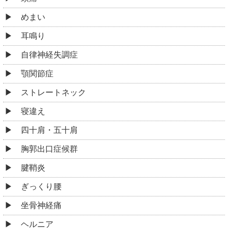
めまい
耳鳴り
自律神経失調症
顎関節症
ストレートネック
寝違え
四十肩・五十肩
胸郭出口症候群
腱鞘炎
ぎっくり腰
坐骨神経痛
ヘルニア