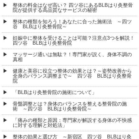
整体の料金はなぜ高い？ 四ツ谷にあるBLBはり灸整骨
院が提供する高品質なサービスの秘密
整体の種類を知ろう！あなたに合った施術法 ～四ツ
谷 BLBはり灸整骨院～
妊娠中に整体を受けることは可能？注意点3つを解説！
四ツ谷 BLBはり灸整骨院
マッサージ通いは無駄？！専門家が説く、身体不調の
真相
健康と美容に役立つ整体の効果とは？～姿勢改善から
全身のバランス調整まで～ 四ツ谷 BLBはり灸整骨
院
「BLBはり灸整骨院の施術について」
骨盤調整とは？身体のバランスを整える整骨院の施
術 ～四ツ谷 BLBはり灸整骨院～
「痛みの種類と原因：専門家が解説する身体の不快感
に対する理解と対処法」
整体の効果と選び方 ～新宿区 四ツ谷 BLBはり灸