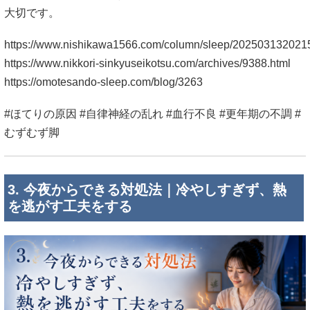
大切です。
https://www.nishikawa1566.com/column/sleep/202503132021
https://www.nikkori-sinkyuseikotsu.com/archives/9388.html
https://omotesando-sleep.com/blog/3263
#ほてりの原因 #自律神経の乱れ #血行不良 #更年期の不調 #
むずむず脚
3. 今夜からできる対処法｜冷やしすぎず、熱
を逃がす工夫をする