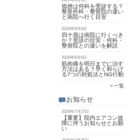
捻挫は何科を受診する？
整形外科・整骨院の違い
と病院へ行く目安
2026年8月6日
四十肩は病院に行くべき
か？受診の目安・何科・
整骨院との違いを解説
2026年8月6日
筋肉痛を明日までに治す
方法はある？早く和らげ
る7つの対処法とNG行動
一覧
お知らせ
2026年7月27日
【重要】院内エアコン故
障に伴うお知らせとお願
い