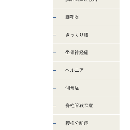
腱鞘炎
ぎっくり腰
坐骨神経痛
ヘルニア
側弯症
脊柱管狭窄症
腰椎分離症