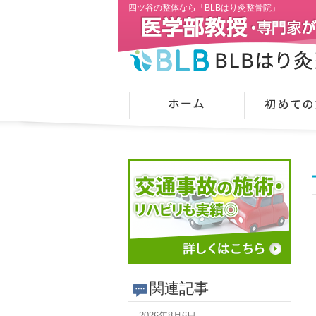
四ツ谷の整体なら「BLBはり灸整骨院」
関連記事
2026年8月6日