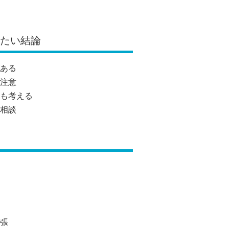
きたい結論
ある
注意
も考える
相談
張