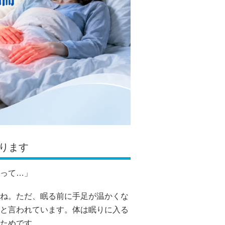
ります
って…」
ね。ただ、眠る前に手足が温かくな
と言われています。体は眠りに入る
ためです。