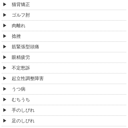
手のしびれ
足のしびれ
美容鍼
交通事故・むちうちの施術
その他
お役立ち情報
整体とマッサージの違い
腰痛のお悩み、わかります！共通のシーンと整体の効
果
新宿区四谷で健康な日々を手に入れるBLBはり灸整骨
院
好転反応とは何か？
整体とカイロプラクティックの違い