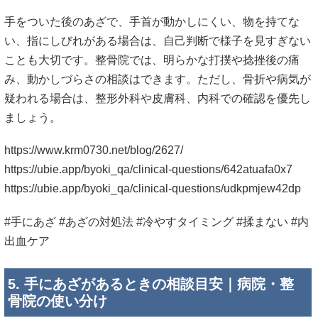
https://www.krm0730.net/blog/2627/
https://ubie.app/byoki_qa/clinical-questions/642atuafa0x7
https://ubie.app/byoki_qa/clinical-questions/udkpmjew42dp
#手にあざ #あざの対処法 #冷やすタイミング #揉まない #内
出血ケア
5. 手にあざがあるときの相談目安｜病院・整
骨院の使い分け