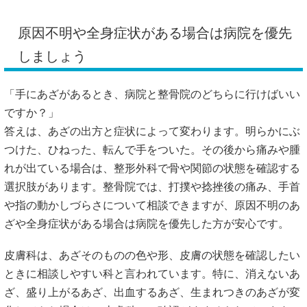
ときに相談しやすい科と言われています。特に、消えないあ
ざ、盛り上がるあざ、出血するあざ、生まれつきのあざが変
化してきた場合は、皮膚科での確認がすすめられています。
また、身に覚えのないあざが増える、鼻血や歯ぐきの出血が
出やすい、発熱、だるさ、息切れがある。このような場合
は、内科や血液内科で血液検査などを確認することが必要に
なる場合があると言われています。血液をサラサラにする薬
を飲んでいる方も、あざが急に増えたときは自己判断せず、
主治医へ相談しましょう。
大切なのは、「痛くないから大丈夫」と決めつけないことで
す。反対に、1回だけの軽いあざで、日ごとに薄くなり、痛
みや腫れもない場合は、数日から数週間かけて変化を見ても
よいケースもあります。不安なときは、あざの写真を撮って
おくと、広がり方や色の変化を説明しやすくなります。