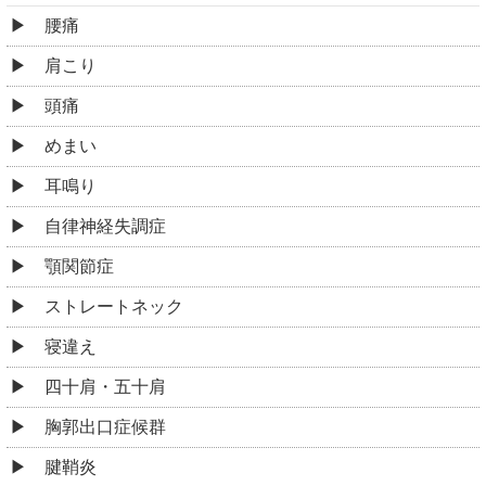
胸郭出口症候群
腱鞘炎
ぎっくり腰
坐骨神経痛
ヘルニア
側弯症
脊柱管狭窄症
腰椎分離症
股関節痛・変形性股関節症
膝痛・変形性膝関節症
鵞足炎
シンスプリント