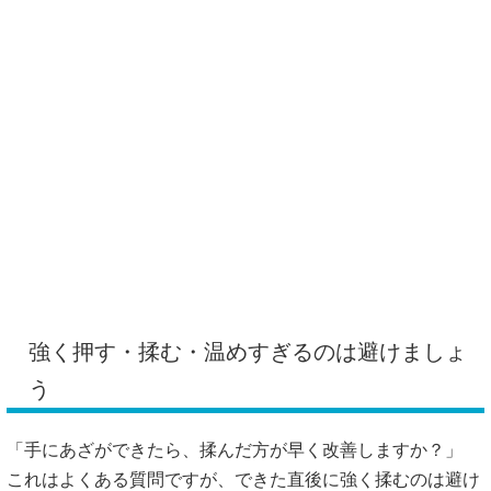
強く押す・揉む・温めすぎるのは避けましょ
う
「手にあざができたら、揉んだ方が早く改善しますか？」
これはよくある質問ですが、できた直後に強く揉むのは避け
た方がよいと言われています。あざは皮膚の下で出血してい
る状態と考えられるため、直後に強く押したり揉んだりする
と、かえって内出血や腫れが広がる可能性があります。
ぶつけた直後で、痛みや腫れ、熱っぽさがある場合は、まず
冷やして安静にするのが基本と言われています。氷を直接当
てるのではなく、タオル越しに冷やすと皮膚への負担を減ら