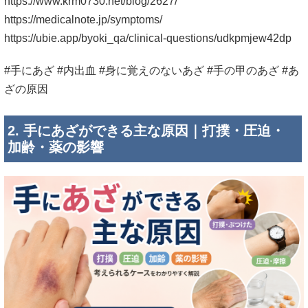
https://www.krm0730.net/blog/2627/
https://medicalnote.jp/symptoms/
https://ubie.app/byoki_qa/clinical-questions/udkpmjew42dp
#手にあざ #内出血 #身に覚えのないあざ #手の甲のあざ #あ
ざの原因
2. 手にあざができる主な原因｜打撲・圧迫・
加齢・薬の影響