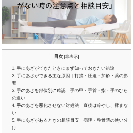
目次
[
非表示
]
1. 手にあざができたときにまず知っておきたい結論
2. 手にあざができる主な原因｜打撲・圧迫・加齢・薬の影
響
3. 手のあざを部位別に確認｜手の甲・手首・指・手のひら
の違い
4. 手のあざを悪化させない対処法｜直後は冷やし、揉まな
い
5. 手にあざがあるときの相談目安｜病院・整骨院の使い分
け