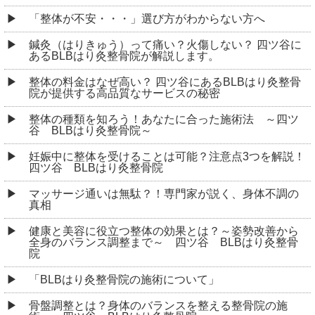
「BLBはり灸整骨院の施術について」
骨盤調整とは？身体のバランスを整える整骨院の施
術 ～四ツ谷 BLBはり灸整骨院～
「痛みの種類と原因：専門家が解説する身体の不快感
に対する理解と対処法」
整体の効果と選び方 ～新宿区 四ツ谷 BLBはり灸
整骨院～
プロも認める！肩こりによる頭痛に効くツボ押しの正
しいやり方
ばね指の原因、親指の普通の使い方が実は健康に大き
なリスクを抱えている？
針治療を受けると起こる「好転反応」とは？
ジョギングで股関節に痛みが出る原因とは？考えられ
る理由と対処法を解説