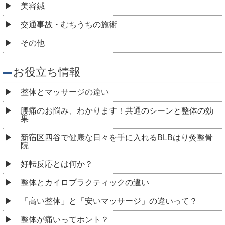
「高い整体」と「安いマッサージ」の違いって？
整体が痛いってホント？
「整体が不安・・・」選び方がわからない方へ
鍼灸（はりきゅう）って痛い？火傷しない？ 四ツ谷に
あるBLBはり灸整骨院が解説します。
整体の料金はなぜ高い？ 四ツ谷にあるBLBはり灸整骨
院が提供する高品質なサービスの秘密
整体の種類を知ろう！あなたに合った施術法 ～四ツ
谷 BLBはり灸整骨院～
妊娠中に整体を受けることは可能？注意点3つを解説！
四ツ谷 BLBはり灸整骨院
マッサージ通いは無駄？！専門家が説く、身体不調の
真相
健康と美容に役立つ整体の効果とは？～姿勢改善から
全身のバランス調整まで～ 四ツ谷 BLBはり灸整骨
院