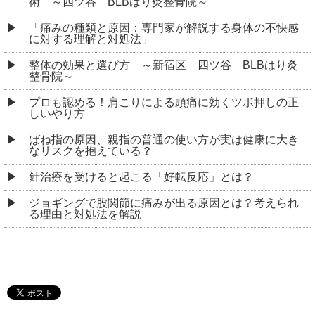
BLBはり灸整骨院
東京都新宿区若葉１丁目１−１５ Y・Tビル 1F
交通:「四谷三丁目」駅 徒歩3分
「四ツ谷」駅 徒歩8分
TEL:03-5925-8324
営業時間:11：00～15：00/16：30～20：00
定休日:日曜・祝日
Copyright © 2026
四ツ谷の整体なら「BLBはり灸整骨院」
All rights reserved.
PC表示
モバイル表示