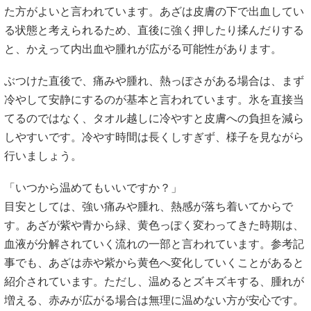
しやすいです。冷やす時間は長くしすぎず、様子を見ながら
行いましょう。
「いつから温めてもいいですか？」
目安としては、強い痛みや腫れ、熱感が落ち着いてからで
す。あざが紫や青から緑、黄色っぽく変わってきた時期は、
血液が分解されていく流れの一部と言われています。参考記
事でも、あざは赤や紫から黄色へ変化していくことがあると
紹介されています。ただし、温めるとズキズキする、腫れが
増える、赤みが広がる場合は無理に温めない方が安心です。
手をついた後のあざで、手首が動かしにくい、物を持てな
い、指にしびれがある場合は、自己判断で様子を見すぎない
ことも大切です。整骨院では、明らかな打撲や捻挫後の痛
み、動かしづらさの相談はできます。ただし、骨折や病気が
疑われる場合は、整形外科や皮膚科、内科での確認を優先し
ましょう。