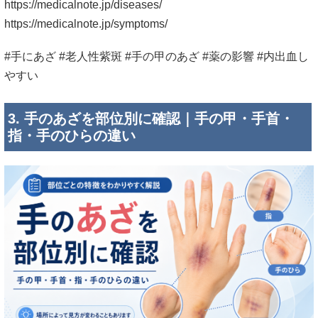
https://medicalnote.jp/diseases/
https://medicalnote.jp/symptoms/
#手にあざ #老人性紫斑 #手の甲のあざ #薬の影響 #内出血し
やすい
3. 手のあざを部位別に確認｜手の甲・手首・
指・手のひらの違い