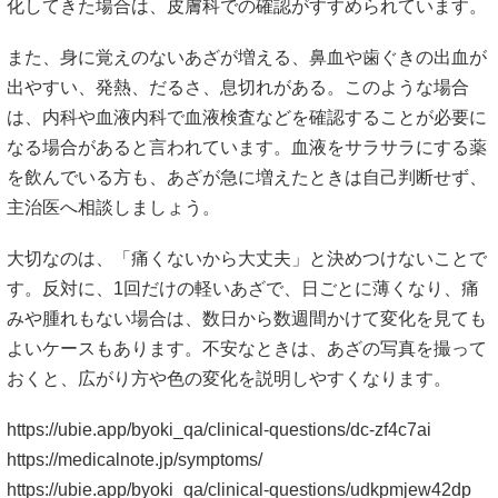
https://ubie.app/byoki_qa/clinical-questions/dc-zf4c7ai
https://medicalnote.jp/symptoms/
https://ubie.app/byoki_qa/clinical-questions/udkpmjew42dp
#手にあざ #病院に行く目安 #皮膚科相談 #血液内科 #整骨院
で相談
内出血 どれくらいで治る？治るまでの期
間・色の変化・早く目立たなくする対処法
事故後 めまい 何科に行くべき？症状別の
受診先と整骨院に相談できる範囲を解説
メニュー
はじめてのかたへ
料金メニュー