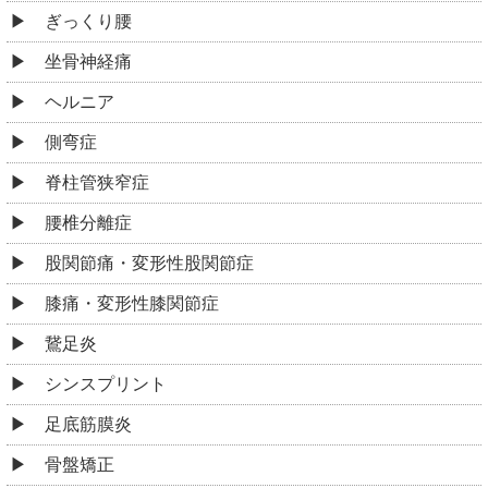
足底筋膜炎
骨盤矯正
猫背矯正
ゴルフ肘
肉離れ
捻挫
筋緊張型頭痛
眼精疲労
不定愁訴
起立性調整障害
うつ病
むちうち