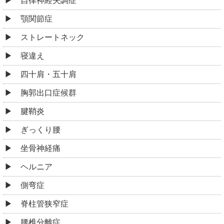
自律神経失調症
顎関節症
ストレートネック
寝違え
四十肩・五十肩
胸郭出口症候群
腱鞘炎
ぎっくり腰
坐骨神経痛
ヘルニア
側弯症
脊柱管狭窄症
腰椎分離症