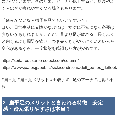
言われています。そのため、アーチが低下すると、足裏やふ
くらはぎが疲れやすくなる場合もあります。
「痛みがないなら様子を見てもいいですか？」
はい、日常生活に支障がなければ、すぐに不安になる必要は
少ないかもしれません。ただ、昔より足が疲れる、長く歩く
と内くるぶし周辺が痛い、つま先立ちがやりにくいといった
変化があるなら、一度状態を確認した方が安心です。
https://seitai-osusume-select.com/column/
https://www.joa.or.jp/public/sick/condition/adult_period_flatfoot
#扁平足 #扁平足メリット #土踏まず #足のアーチ #足裏の不
調
2. 扁平足のメリットと言われる特徴｜安定
感・踏ん張りやすさは本当？