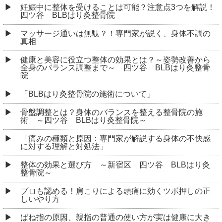
妊娠中に整体を受けることは可能？注意点3つを解説！
四ツ谷 BLBはり灸整骨院
マッサージ通いは無駄？！専門家が説く、身体不調の
真相
健康と美容に役立つ整体の効果とは？～姿勢改善から
全身のバランス調整まで～ 四ツ谷 BLBはり灸整骨
院
「BLBはり灸整骨院の施術について」
骨盤調整とは？身体のバランスを整える整骨院の施
術 ～四ツ谷 BLBはり灸整骨院～
「痛みの種類と原因：専門家が解説する身体の不快感
に対する理解と対処法」
整体の効果と選び方 ～新宿区 四ツ谷 BLBはり灸
整骨院～
プロも認める！肩こりによる頭痛に効くツボ押しの正
しいやり方
ばね指の原因、親指の普通の使い方が実は健康に大き