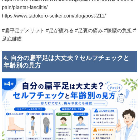
pain/plantar-fasciitis/
https://www.tadokoro-seikei.com/blog/post-211/
#扁平足デメリット #足が疲れる #足裏の痛み #膝腰の負担 #
足底腱膜
4. 自分の扁平足は大丈夫？セルフチェックと
年齢別の見方