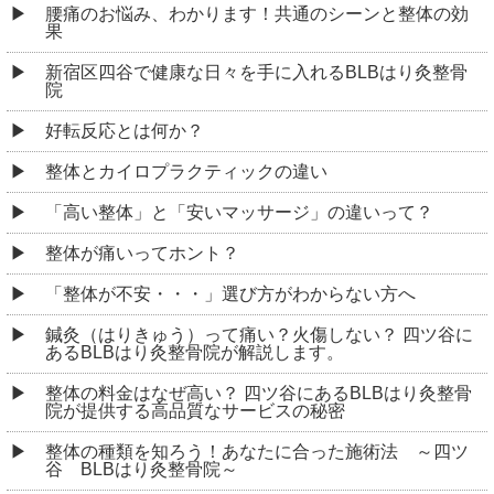
腰痛のお悩み、わかります！共通のシーンと整体の効
果
新宿区四谷で健康な日々を手に入れるBLBはり灸整骨
院
好転反応とは何か？
整体とカイロプラクティックの違い
「高い整体」と「安いマッサージ」の違いって？
整体が痛いってホント？
「整体が不安・・・」選び方がわからない方へ
鍼灸（はりきゅう）って痛い？火傷しない？ 四ツ谷に
あるBLBはり灸整骨院が解説します。
整体の料金はなぜ高い？ 四ツ谷にあるBLBはり灸整骨
院が提供する高品質なサービスの秘密
整体の種類を知ろう！あなたに合った施術法 ～四ツ
谷 BLBはり灸整骨院～