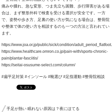
痛みや腫れ、急な変形、つま先立ち困難、歩行障害がある場
合は、まず整形外科で検査を受ける選択が安全です。一方
で、姿勢や歩き方、足裏の使い方が気になる場合は、整骨院
や整体で体の使い方を相談するのも一つの方法と言われてい
ます。
https://www.joa.or.jp/public/sick/condition/adult_period_flatfoot
https://www.healthcare.omron.co.jp/pain-with/sports-chronic-
pain/plantar-fasciitis/
https://seitai-osusume-select.com/column/
#扁平足対策 #インソール #靴選び #足指運動 #整骨院相談
手足が熱い 眠れない原因は？夜にほてる