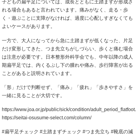
子どもの扁平足については、成長とともに土踏まずが形成さ
れる場合もあると言われています。痛みがなく、走る・歩
く・遊ぶことに支障がなければ、過度に心配しすぎなくても
よいケースがあります。
一方で、大人になってから急に土踏まずが低くなった、片足
だけ変形してきた、つま先立ちがしづらい、歩くと痛む場合
は注意が必要です。日本整形外科学会でも、中年以降の成人
期扁平足では、内くるぶし下の腫れや痛み、歩行障害が出る
ことがあると説明されています。
「形」だけで判断せず、「痛み」「疲れ」「歩きやすさ」を
一緒に見ることが大切です。
https://www.joa.or.jp/public/sick/condition/adult_period_flatfoot
https://seitai-osusume-select.com/column/
#扁平足チェック #土踏まずチェック #つま先立ち #靴底の減