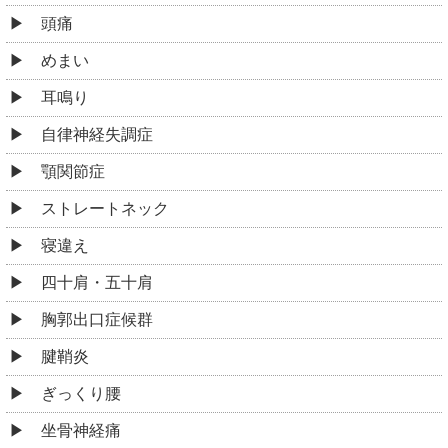
頭痛
めまい
耳鳴り
自律神経失調症
顎関節症
ストレートネック
寝違え
四十肩・五十肩
胸郭出口症候群
腱鞘炎
ぎっくり腰
坐骨神経痛