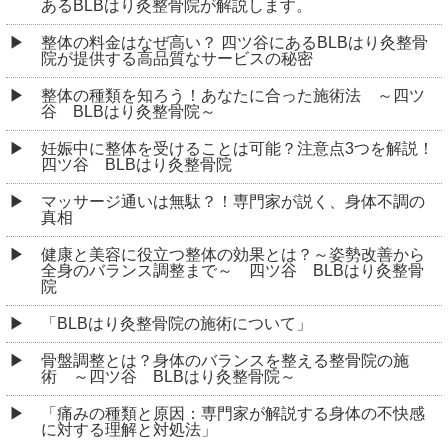
あるBLBはり灸整骨院が解説します。
整体の料金はなぜ高い？ 四ツ谷にあるBLBはり灸整骨
院が提供する高品質なサービスの秘密
整体の種類を知ろう！あなたに合った施術法 ～四ツ
谷 BLBはり灸整骨院～
妊娠中に整体を受けることは可能？注意点3つを解説！
四ツ谷 BLBはり灸整骨院
マッサージ通いは無駄？！専門家が説く、身体不調の
真相
健康と美容に役立つ整体の効果とは？～姿勢改善から
全身のバランス調整まで～ 四ツ谷 BLBはり灸整骨
院
「BLBはり灸整骨院の施術について」
骨盤調整とは？身体のバランスを整える整骨院の施
術 ～四ツ谷 BLBはり灸整骨院～
「痛みの種類と原因：専門家が解説する身体の不快感
に対する理解と対処法」