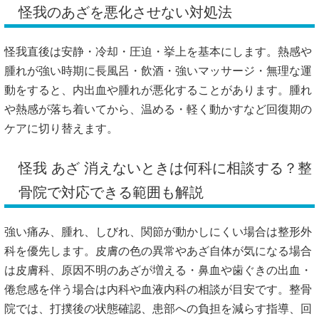
怪我のあざを悪化させない対処法
怪我直後は安静・冷却・圧迫・挙上を基本にします。熱感や
腫れが強い時期に長風呂・飲酒・強いマッサージ・無理な運
動をすると、内出血や腫れが悪化することがあります。腫れ
や熱感が落ち着いてから、温める・軽く動かすなど回復期の
ケアに切り替えます。
怪我 あざ 消えないときは何科に相談する？整
骨院で対応できる範囲も解説
強い痛み、腫れ、しびれ、関節が動かしにくい場合は整形外
科を優先します。皮膚の色の異常やあざ自体が気になる場合
は皮膚科、原因不明のあざが増える・鼻血や歯ぐきの出血・
倦怠感を伴う場合は内科や血液内科の相談が目安です。整骨
院では、打撲後の状態確認、患部への負担を減らす指導、回