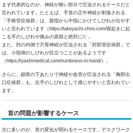
まず代表的なのが、神経が狭い部分で圧迫されるケースだと
言われています。たとえば、手首の正中神経が刺激される
「手根管症候群」は、親指から中指にかけてしびれが出やす
いと言われています（
https://takeyachi-chiro.com/寝起きに起
こる手のしびれや痛みの原因と絶対に/）。
また、肘の内側で尺骨神経が圧迫される「肘部管症候群」で
は、小指側のしびれが目立つことがあるようです
（
https://iyashimedical.com/numbness-in-hand/）。
さらに、鎖骨の下あたりで神経や血管が圧迫される「胸郭出
口症候群」も、左手のしびれとして感じやすいと言われてい
ます。
首の問題が影響するケース
次に多いのが、首の変化が関わるケースです。デスクワーク