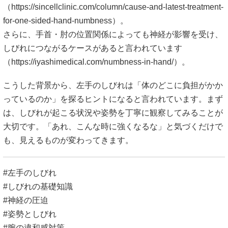
（
https://sincellclinic.com/column/cause-and-latest-treatment-
for-one-sided-hand-numbness）。
さらに、手首・肘の位置関係によっても神経が影響を受け、
しびれにつながるケースがあると言われています
（
https://iyashimedical.com/numbness-in-hand/）。
こうした背景から、左手のしびれは「体のどこに負担がかか
っているのか」を探るヒントになると言われています。まず
は、しびれが起こる状況や姿勢を丁寧に観察してみることが
大切です。「あれ、こんな時に強くなるな」と気づくだけで
も、見えるものが変わってきます。
#左手のしびれ
#しびれの基礎知識
#神経の圧迫
#姿勢としびれ
#腕の違和感対策