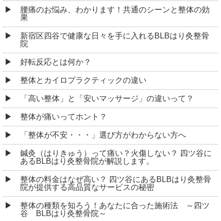
腰痛のお悩み、わかります！共通のシーンと整体の効
果
新宿区四谷で健康な日々を手に入れるBLBはり灸整骨
院
好転反応とは何か？
整体とカイロプラクティックの違い
「高い整体」と「安いマッサージ」の違いって？
整体が痛いってホント？
「整体が不安・・・」選び方がわからない方へ
鍼灸（はりきゅう）って痛い？火傷しない？ 四ツ谷に
あるBLBはり灸整骨院が解説します。
整体の料金はなぜ高い？ 四ツ谷にあるBLBはり灸整骨
院が提供する高品質なサービスの秘密
整体の種類を知ろう！あなたに合った施術法 ～四ツ
谷 BLBはり灸整骨院～