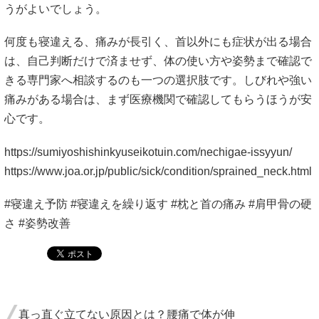
うがよいでしょう。
何度も寝違える、痛みが長引く、首以外にも症状が出る場合
は、自己判断だけで済ませず、体の使い方や姿勢まで確認で
きる専門家へ相談するのも一つの選択肢です。しびれや強い
痛みがある場合は、まず医療機関で確認してもらうほうが安
心です。
https://sumiyoshishinkyuseikotuin.com/nechigae-issyyun/
https://www.joa.or.jp/public/sick/condition/sprained_neck.html
#寝違え予防 #寝違えを繰り返す #枕と首の痛み #肩甲骨の硬
さ #姿勢改善
真っ直ぐ立てない原因とは？腰痛で体が伸