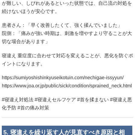
が難しい、しびれがあるといった状態では、自己流の対処を
続けないほうが安心です。
患者さん：「早く改善したくて、強く揉んでいました」
院側：「痛みが強い時期は、刺激を増やすより守ることが大
切な場合があります」
寝違え 重症度に合わせて対応を変えることが、悪化を防ぐポ
イントになります。
https://sumiyoshishinkyuseikotuin.com/nechigae-issyyun/
https://www.joa.or.jp/public/sick/condition/sprained_neck.html
#寝違え対処法 #寝違えセルフケア #首を揉まない #寝違え悪
化予防 #首の痛み対策
5. 寝違えを繰り返す人が見直すべき原因と相