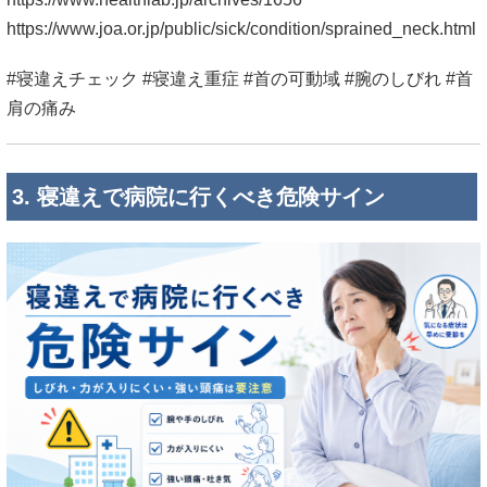
https://www.joa.or.jp/public/sick/condition/sprained_neck.html
#寝違えチェック #寝違え重症 #首の可動域 #腕のしびれ #首
肩の痛み
3. 寝違えで病院に行くべき危険サイン