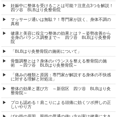
妊娠中に整体を受けることは可能？注意点3つを解説！
四ツ谷 BLBはり灸整骨院
マッサージ通いは無駄？！専門家が説く、身体不調の
真相
健康と美容に役立つ整体の効果とは？～姿勢改善から
全身のバランス調整まで～ 四ツ谷 BLBはり灸整骨
院
「BLBはり灸整骨院の施術について」
骨盤調整とは？身体のバランスを整える整骨院の施
術 ～四ツ谷 BLBはり灸整骨院～
「痛みの種類と原因：専門家が解説する身体の不快感
に対する理解と対処法」
整体の効果と選び方 ～新宿区 四ツ谷 BLBはり灸
整骨院～
プロも認める！肩こりによる頭痛に効くツボ押しの正
しいやり方
ばね指の原因、親指の普通の使い方が実は健康に大き