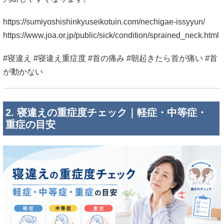
https://sumiyoshishinkyuseikotuin.com/nechigae-issyyun/
https://www.joa.or.jp/public/sick/condition/sprained_neck.html
#寝違え #寝違え重症度 #首の痛み #朝起きたら首が痛い #首
が動かない
2. 寝違えの重症度チェック｜軽症・中等症・
重症の目安