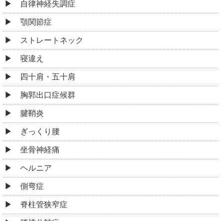
自律神経失調症
顎関節症
ストレートネック
寝違え
四十肩・五十肩
胸郭出口症候群
腱鞘炎
ぎっくり腰
坐骨神経痛
ヘルニア
側弯症
脊柱管狭窄症