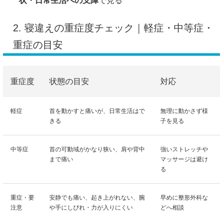
状・日常生活への支障
で見る
2. 寝違えの重症度チェック｜軽症・中等症・
重症の目安
重症度
状態の目安
対応
軽症
首を動かすと痛いが、日常生活はで
無理に動かさず様
きる
子を見る
中等症
首の可動域がかなり狭い、肩や背中
強いストレッチや
まで痛い
マッサージは避け
る
重症・要
安静でも痛い、起き上がれない、腕
早めに整形外科な
注意
や手にしびれ・力が入りにくい
どへ相談