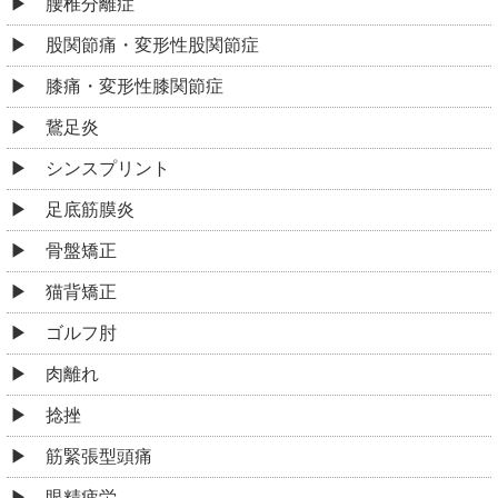
腰椎分離症
股関節痛・変形性股関節症
膝痛・変形性膝関節症
鵞足炎
シンスプリント
足底筋膜炎
骨盤矯正
猫背矯正
ゴルフ肘
肉離れ
捻挫
筋緊張型頭痛
眼精疲労