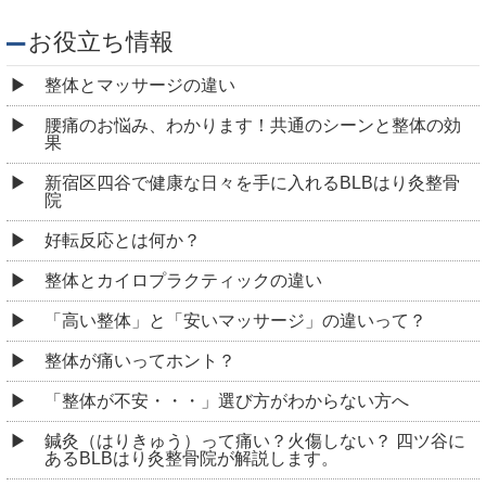
新宿区四谷で健康な日々を手に入れるBLBはり灸整骨
院
好転反応とは何か？
整体とカイロプラクティックの違い
「高い整体」と「安いマッサージ」の違いって？
整体が痛いってホント？
「整体が不安・・・」選び方がわからない方へ
鍼灸（はりきゅう）って痛い？火傷しない？ 四ツ谷に
あるBLBはり灸整骨院が解説します。
整体の料金はなぜ高い？ 四ツ谷にあるBLBはり灸整骨
院が提供する高品質なサービスの秘密
整体の種類を知ろう！あなたに合った施術法 ～四ツ
谷 BLBはり灸整骨院～
妊娠中に整体を受けることは可能？注意点3つを解説！
四ツ谷 BLBはり灸整骨院