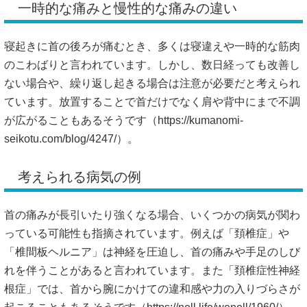
ています。放置することで首だけでなく肩や背中にまで不調
が広がることもあるそうです（
https://kumanomi-
seikotu.com/blog/4247/）。
考えられる病気の例
首の痛みが長引いたり強くなる場合、いくつかの病気が関わ
っている可能性も指摘されています。例えば「頚椎症」や
「椎間板ヘルニア」は神経を圧迫し、首の痛みや手足のしび
れを伴うことがあると言われています。また「頚椎症性神経
根症」では、首から腕にかけての違和感や力の入りづらさが
起こることもあるそうです（
https://nell.life/wenell/1960/）。
自律神経や内科的な要因
首の不調は筋肉や骨格だけでなく、自律神経や内臓の状態と
も関連があると考えられています。例えば強いストレスや睡