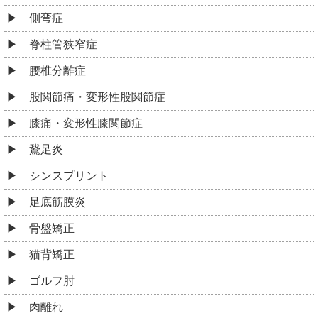
膝痛・変形性膝関節症
鵞足炎
シンスプリント
足底筋膜炎
骨盤矯正
猫背矯正
ゴルフ肘
肉離れ
捻挫
筋緊張型頭痛
眼精疲労
不定愁訴