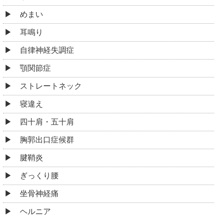
ストレートネック
寝違え
四十肩・五十肩
胸郭出口症候群
腱鞘炎
ぎっくり腰
坐骨神経痛
ヘルニア
側弯症
脊柱管狭窄症
腰椎分離症
股関節痛・変形性股関節症