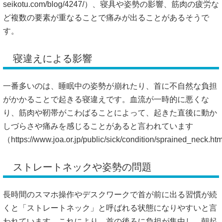
seikotu.com/blog/4247/）、
寝具や姿勢の影響、筋肉の疲労な
ど複数の要素が重なることで痛みが出ることがあるそうで
す。
寝違えによる影響
一番多いのは、睡眠中の姿勢が崩れたり、首に不自然な負担
がかかることで起きる寝違えです。血流が一時的に悪くな
り、筋肉や靭帯がこわばることによって、起きた直後に動か
しづらさや痛みを感じることがあると言われています
（
https://www.joa.or.jp/public/sick/condition/sprained_neck.
ストレートネックや姿勢の問題
長時間のスマホ操作やデスクワークで首が前に出る習慣が続
くと「ストレートネック」と呼ばれる状態になりやすいと言
われています。これにより、首の後ろに負担が集中し、朝起