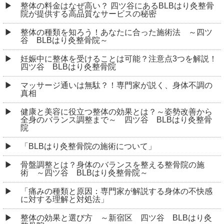
マッサージ通いは無駄？！専門家が説く、身体不調の
真相
健康と美容に役立つ整体の効果とは？～姿勢改善から
全身のバランス調整まで～ 四ツ谷 BLBはり灸整骨
院
「BLBはり灸整骨院の施術について」
骨盤調整とは？身体のバランスを整える整骨院の施
術 ～四ツ谷 BLBはり灸整骨院～
「痛みの種類と原因：専門家が解説する身体の不快感
に対する理解と対処法」
整体の効果と選び方 ～新宿区 四ツ谷 BLBはり灸
整骨院～
プロも認める！肩こりによる頭痛に効くツボ押しの正
しいやり方
ばね指の原因、親指の普通の使い方が実は健康に大き
なリスクを抱えている？