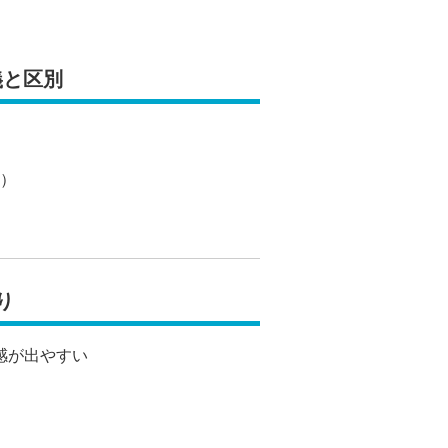
義と区別
別）
り
感が出やすい