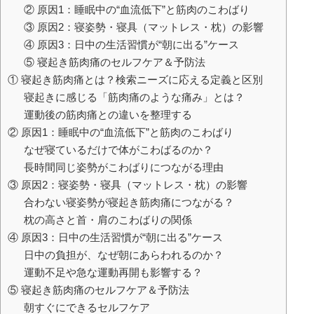
② 原因1：睡眠中の“血流低下”と筋肉のこわばり
③ 原因2：寝姿勢・寝具（マットレス・枕）の影響
④ 原因3：日中の生活習慣が“朝に出る”ケース
⑤ 寝起き筋肉痛のセルフケア＆予防法
① 寝起き筋肉痛とは？検索ニーズに応える定義と区別
寝起きに感じる「筋肉痛のような痛み」とは？
運動後の筋肉痛との違いを整理する
② 原因1：睡眠中の“血流低下”と筋肉のこわばり
なぜ寝ているだけで体がこわばるのか？
長時間同じ姿勢がこわばりにつながる理由
③ 原因2：寝姿勢・寝具（マットレス・枕）の影響
合わない寝姿勢が寝起き筋肉痛につながる？
枕の高さと首・肩のこわばりの関係
④ 原因3：日中の生活習慣が“朝に出る”ケース
日中の負担が、なぜ朝にあらわれるのか？
運動不足や急な運動再開も影響する？
⑤ 寝起き筋肉痛のセルフケア＆予防法
朝すぐにできるセルフケア