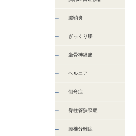
腱鞘炎
ぎっくり腰
坐骨神経痛
ヘルニア
側弯症
脊柱管狭窄症
腰椎分離症