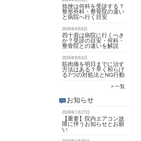
捻挫は何科を受診する？
整形外科・整骨院の違い
と病院へ行く目安
2026年8月6日
四十肩は病院に行くべき
か？受診の目安・何科・
整骨院との違いを解説
2026年8月6日
筋肉痛を明日までに治す
方法はある？早く和らげ
る7つの対処法とNG行動
一覧
お知らせ
2026年7月27日
【重要】院内エアコン故
障に伴うお知らせとお願
い