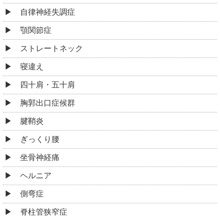
自律神経失調症
顎関節症
ストレートネック
寝違え
四十肩・五十肩
胸郭出口症候群
腱鞘炎
ぎっくり腰
坐骨神経痛
ヘルニア
側弯症
脊柱管狭窄症