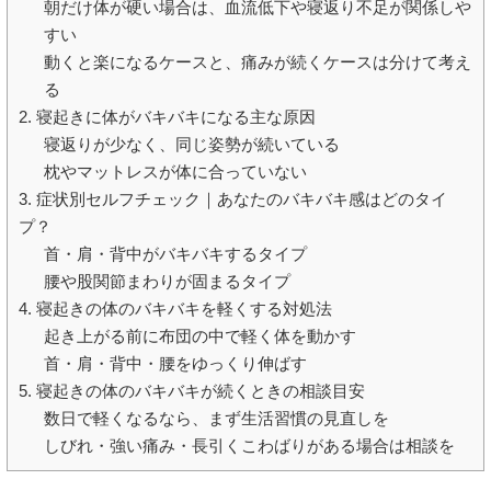
朝だけ体が硬い場合は、血流低下や寝返り不足が関係しや
すい
動くと楽になるケースと、痛みが続くケースは分けて考え
る
2. 寝起きに体がバキバキになる主な原因
寝返りが少なく、同じ姿勢が続いている
枕やマットレスが体に合っていない
3. 症状別セルフチェック｜あなたのバキバキ感はどのタイ
プ？
首・肩・背中がバキバキするタイプ
腰や股関節まわりが固まるタイプ
4. 寝起きの体のバキバキを軽くする対処法
起き上がる前に布団の中で軽く体を動かす
首・肩・背中・腰をゆっくり伸ばす
5. 寝起きの体のバキバキが続くときの相談目安
数日で軽くなるなら、まず生活習慣の見直しを
しびれ・強い痛み・長引くこわばりがある場合は相談を