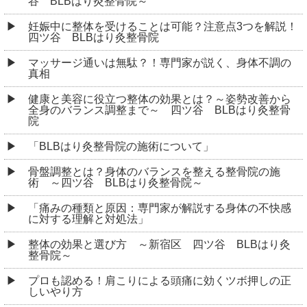
谷 BLBはり灸整骨院～
妊娠中に整体を受けることは可能？注意点3つを解説！
四ツ谷 BLBはり灸整骨院
マッサージ通いは無駄？！専門家が説く、身体不調の
真相
健康と美容に役立つ整体の効果とは？～姿勢改善から
全身のバランス調整まで～ 四ツ谷 BLBはり灸整骨
院
「BLBはり灸整骨院の施術について」
骨盤調整とは？身体のバランスを整える整骨院の施
術 ～四ツ谷 BLBはり灸整骨院～
「痛みの種類と原因：専門家が解説する身体の不快感
に対する理解と対処法」
整体の効果と選び方 ～新宿区 四ツ谷 BLBはり灸
整骨院～
プロも認める！肩こりによる頭痛に効くツボ押しの正
しいやり方