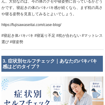
ん。大切なのは、今の体のクセや寝姿勢に合っているかどう
かです。寝起きの体のバキバキ感が続くなら、まず枕の高さ
や寝る姿勢を見直してみるとよいでしょう。
https://fujisawaseitai.com/case-blog/
#寝起き体バキバキ #寝返り不足 #枕が合わない #マットレス
選び #寝姿勢
3. 症状別セルフチェック｜あなたのバキバキ
感はどのタイプ？