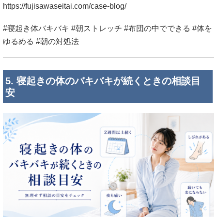
https://fujisawaseitai.com/case-blog/
#寝起き体バキバキ #朝ストレッチ #布団の中でできる #体を
ゆるめる #朝の対処法
5. 寝起きの体のバキバキが続くときの相談目
安