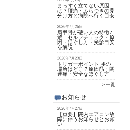
まっすぐ立てない原因
は？腰痛・ふらつきの見
分け方と病院へ行く目安
2026年7月25日
肩甲骨が硬い人の特徴7
選｜セルフチェック・原
因・ほぐし方・受診目安
を解説
2026年7月23日
トリガーポイント 腰の
場所はどこ？原因筋・関
連痛・安全なほぐし方
一覧
お知らせ
2026年7月27日
【重要】院内エアコン故
障に伴うお知らせとお願
い