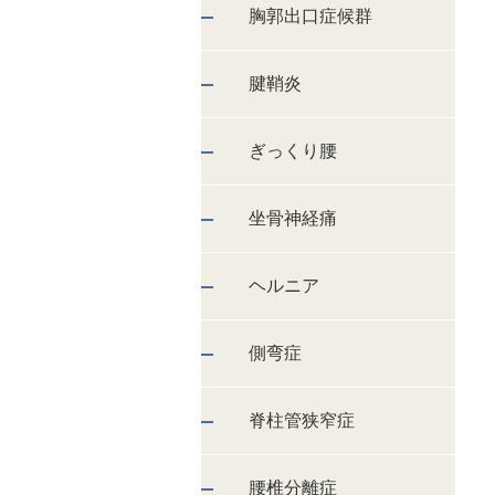
胸郭出口症候群
腱鞘炎
ぎっくり腰
坐骨神経痛
ヘルニア
側弯症
脊柱管狭窄症
腰椎分離症