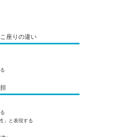
んこ座りの違い
る
負担
る
性」と表現する