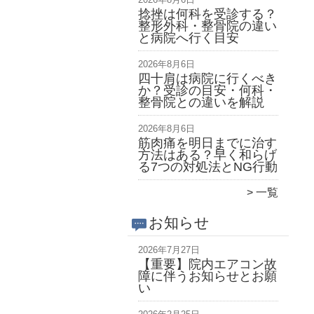
捻挫は何科を受診する？
整形外科・整骨院の違い
と病院へ行く目安
2026年8月6日
四十肩は病院に行くべき
か？受診の目安・何科・
整骨院との違いを解説
2026年8月6日
筋肉痛を明日までに治す
方法はある？早く和らげ
る7つの対処法とNG行動
一覧
お知らせ
2026年7月27日
【重要】院内エアコン故
障に伴うお知らせとお願
い