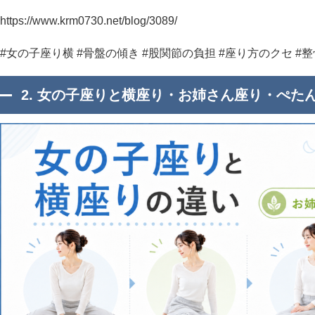
https://www.krm0730.net/blog/3089/
#女の子座り横 #骨盤の傾き #股関節の負担 #座り方のクセ #
2. 女の子座りと横座り・お姉さん座り・ぺた