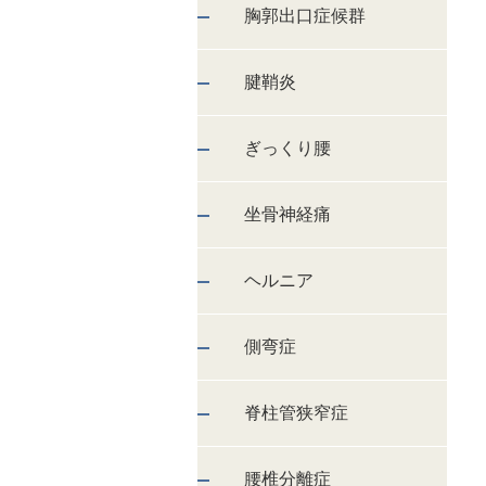
胸郭出口症候群
腱鞘炎
ぎっくり腰
坐骨神経痛
ヘルニア
側弯症
脊柱管狭窄症
腰椎分離症