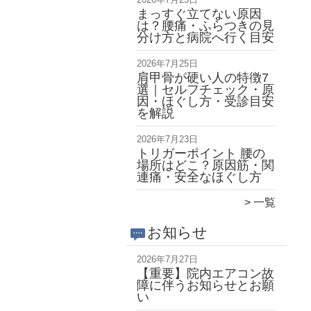
まっすぐ立てない原因
は？腰痛・ふらつきの見
分け方と病院へ行く目安
2026年7月25日
肩甲骨が硬い人の特徴7
選｜セルフチェック・原
因・ほぐし方・受診目安
を解説
2026年7月23日
トリガーポイント 腰の
場所はどこ？原因筋・関
連痛・安全なほぐし方
一覧
お知らせ
2026年7月27日
【重要】院内エアコン故
障に伴うお知らせとお願
い