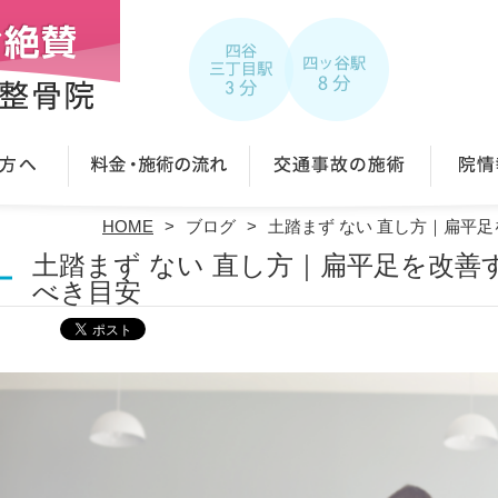
HOME
ブログ
土踏まず ない 直し方｜扁平
土踏まず ない 直し方｜扁平足を改
べき目安