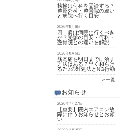
捻挫は何科を受診する？
整形外科・整骨院の違い
と病院へ行く目安
2026年8月6日
四十肩は病院に行くべき
か？受診の目安・何科・
整骨院との違いを解説
2026年8月6日
筋肉痛を明日までに治す
方法はある？早く和らげ
る7つの対処法とNG行動
一覧
お知らせ
2026年7月27日
【重要】院内エアコン故
障に伴うお知らせとお願
い