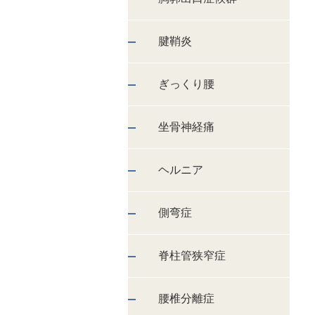
腱鞘炎
ぎっくり腰
坐骨神経痛
ヘルニア
側弯症
脊柱管狭窄症
腰椎分離症