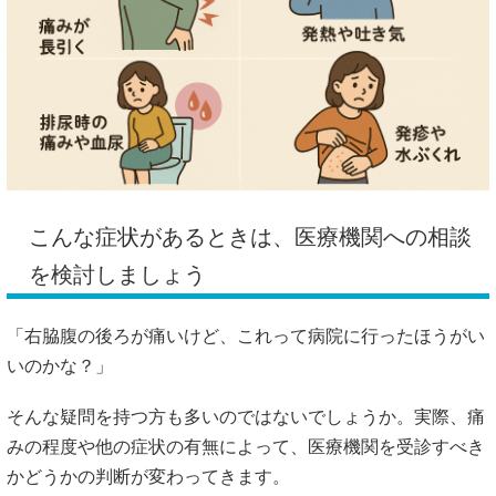
こんな
症状
が
ある
とき
は、
医療
機関
へ
の
相談
を
検討
しま
しょう
「
右
脇腹
の
後ろ
が
痛い
けど、
これ
って
病院
に
行
っ
た
ほうが
い
い
の
かな？」
そんな
疑問
を
持つ
方
も
多い
の
では
ない
で
しょう
か。
実際、
痛
み
の
程度
や
他の
症状
の
有無
によって、
医療
機関
を
受診
すべ
き
か
どうか
の
判断
が
変
わ
って
き
ます。