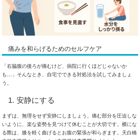
痛み
を
和らげる
ため
の
セルフ
ケア
「
右
脇腹
の
後ろ
が
痛む
けど、
病院
に
行く
ほど
じゃ
ない
か
も…」
そんな
とき、
自宅
で
できる
対処
法
を
試し
て
み
ま
しょ
う。
1.
安静
に
する
まずは、
無理
を
せ
ず
安静
に
しま
しょう。
痛む
部分
を
圧迫
しな
い
よう
に、
楽
な
姿勢
を
見
つけ
て
休む
こと
が
大切
です。
横
に
な
る
際
は、
膝
を
軽
く
曲げる
と
お腹
の
緊張
が
和
ら
ぎ
ます。
天白橋