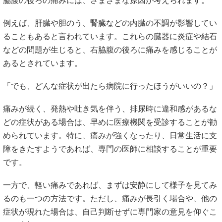
脇腹
の
後ろ
の
痛み
に
は、
さまざま
な
原因
が
考え
ら
れ
ます。
例えば、
肝臓
や
胆のう、
腎臓
など
の
内臓
の
不調
が
影響
し
て
い
る
こと
も
ある
と
言
われ
てい
ます。
これらの
臓器
に
炎症
や
結石
など
の
問題
が
生じる
と、
右
脇腹
の
後ろ
に
痛み
を
感じる
こと
が
ある
と
さ
れ
てい
ます。
「
でも、
どんな
症状
が
出
たら
病院
に
行
っ
た
ほうが
いい
の？」
痛み
が
続く、
発熱
や
吐き気
を
伴う、
排尿
時に
違和感
が
ある
な
ど
の
症状
が
ある
場合
は、
早め
に
医療
機関
を
受診
する
こと
が
勧
め
ら
れ
てい
ます。
特に、
痛み
が
強
く
な
っ
たり、
日常生活
に
支
障
を
きたす
よう
で
あれ
ば、
専門
の
医師
に
相談
する
こと
が
重要
です。
一方で、
軽い
痛み
で
あれ
ば、
まずは
安静
にし
て
様子
を
見
て
み
る
の
も
一つ
の
方法
です。
ただし、
痛み
が
長引く
場合
や、
他の
症状
が
現れ
た
場合
は、
自己
判断
せ
ず
に
専門
家
の
意見
を
仰ぐ
こ