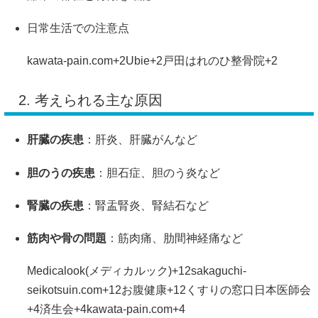
日常生活
で
の
注意
点
kawata-pain.com
+2
Ubie
+2
戸田はれのひ整骨院
+2
2.
考え
られる
主
な
原因
肝臓
の
疾患
：
肝炎、
肝臓
がん
など
胆のう
の
疾患
：
胆石
症、
胆のう
炎
など
腎臓
の
疾患
：
腎盂
腎炎、
腎結石
など
筋肉
や
骨
の
問題
：
筋肉
痛、
肋間
神経痛
など
Medicalook(メディカルック)
+12
sakaguchi-
seikotsuin.com
+12
お腹健康
+12
くすりの窓口
日本医師会
+4
済生会
+4
kawata-pain.com
+4