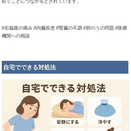
防ぐ
ことに
つながる
と
さ
れ
てい
ます。
#
右
脇腹
の
痛み
#
内臓
疾患
#
腎臓
の
不調
#
胆のう
の
問題
#
医療
機関
へ
の
相談
自宅
で
できる
対処
法