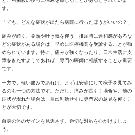
と、
右
脇腹
の
後ろ
に
痛み
を
感じる
こと
が
ある
と
さ
れ
てい
ま
す。
「
でも、
どんな
症状
が
出
たら
病院
に
行
っ
た
ほうが
いい
の？」
痛み
が
続く、
発熱
や
吐き気
を
伴う、
排尿
時に
違和感
が
ある
な
ど
の
症状
が
ある
場合
は、
早め
に
医療
機関
を
受診
する
こと
が
勧
め
ら
れ
てい
ます。
特に、
痛み
が
強
く
な
っ
たり、
日常生活
に
支
障
を
きたす
よう
で
あれ
ば、
専門
の
医師
に
相談
する
こと
が
重要
です。
一方で、
軽い
痛み
で
あれ
ば、
まずは
安静
にし
て
様子
を
見
て
み
る
の
も
一つ
の
方法
です。
ただし、
痛み
が
長引く
場合
や、
他の
症状
が
現れ
た
場合
は、
自己
判断
せ
ず
に
専門
家
の
意見
を
仰ぐ
こ
と
が
大切
です。
自身
の
体
の
サイン
を
見
逃
さ
ず、
適切
な
対応
を
心がけ
ま
しょ
う。