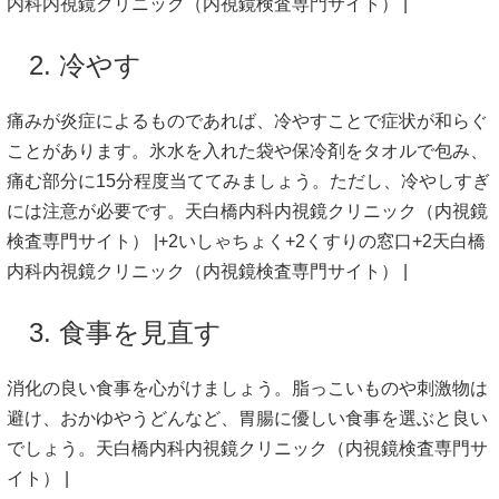
内科内視鏡クリニック（内視鏡検査専門サイト） |
2.
冷やす
痛み
が
炎症
による
もの
で
あれ
ば、
冷やす
こと
で
症状
が
和らぐ
こと
が
あり
ます。
氷水
を
入れ
た
袋
や
保冷
剤
を
タオル
で
包み、
痛む
部分
に
15
分
程度
当て
て
み
ま
しょう。
ただし、
冷や
し
すぎ
に
は
注意
が
必要
です。
天白橋内科内視鏡クリニック（内視鏡
検査専門サイト） |
+2
いしゃちょく
+2
くすりの窓口
+2
天白橋
内科内視鏡クリニック（内視鏡検査専門サイト） |
3.
食事
を
見直す
消化
の
良い
食事
を
心がけ
ま
しょう。
脂っこい
もの
や
刺激
物
は
避
け、
おかゆ
や
うどん
など、
胃腸
に
優しい
食事
を
選ぶ
と
良い
で
しょう。
天白橋内科内視鏡クリニック（内視鏡検査専門サ
イト） |