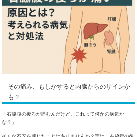
その
痛み、
もしか
すると
内臓
から
の
サイン
か
も？
「
右
脇腹
の
後ろ
が
痛む
ん
だけど、
これ
って
何
か
の
病気
か
な？」
そんな
不安
を
感じ
た
こと
は
ありま
せん
か？
実は、
右
脇腹
の
後