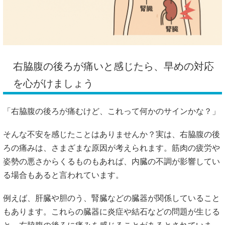
右
脇腹
の
後ろ
が
痛い
と
感じ
たら、
早め
の
対応
を
心がけ
ま
しょう
「
右
脇腹
の
後ろ
が
痛む
けど、
これ
って
何
か
の
サイン
かな？」
そんな
不安
を
感じ
た
こと
は
ありま
せん
か？
実は、
右
脇腹
の
後
ろ
の
痛み
は、
さまざま
な
原因
が
考え
ら
れ
ます。
筋肉
の
疲労
や
姿勢
の
悪さ
から
くる
もの
も
あれ
ば、
内臓
の
不調
が
影響
し
て
い
る
場合
も
ある
と
言
われ
てい
ます。
例えば、
肝臓
や
胆のう、
腎臓
など
の
臓器
が
関係
し
て
いる
こと
も
あり
ます。
これらの
臓器
に
炎症
や
結石
など
の
問題
が
生じる