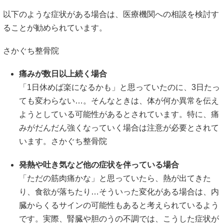
以下
の
よう
な
症状
が
ある
場合
は、
医療
機関
へ
の
相談
を
検討
す
る
こと
が
勧め
ら
れ
てい
ます。
さかぐち整骨院
痛み
が
数
日
以上
続く
場合
「
1
日
休
め
ば
楽に
なる
かも」
と
思
って
い
た
の
に、
3
日
た
っ
て
も
変
わら
ない…。
そんな
とき
は、
体
が
何
か
異常
を
伝え
よう
として
いる
可能性
が
ある
と
さ
れ
てい
ます。
特に、
痛
み
が
だんだん
強
く
な
って
いく
場合
は
注意
が
必要
と
さ
れ
て
い
ます。
さかぐち整骨院
発熱
や
吐き気
など
他の
症状
を
伴
って
いる
場合
「
ただ
の
筋肉
痛
かな」
と
思
って
い
たら、
熱
が
出
て
き
た
り、
食欲
が
落ち
たり…
そういった
変化
が
ある
場合
は、
内
臓
から
くる
サイン
の
可能性
も
ある
と
考え
ら
れ
て
いる
よう
です。
実際、
腎臓
や
胆のう
の
不調
では、
こうした
症状
が