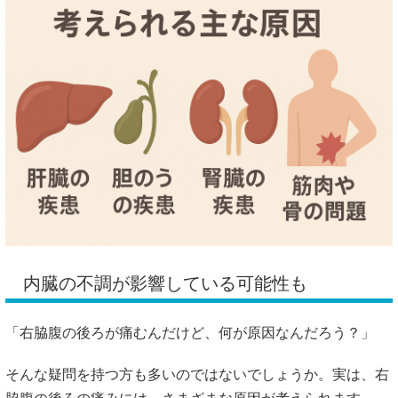
内臓
の
不調
が
影響
し
て
いる
可能性
も
「
右
脇腹
の
後ろ
が
痛む
ん
だけど、
何
が
原因
なん
だ
ろう？」
そんな
疑問
を
持つ
方
も
多い
の
では
ない
で
しょう
か。
実は、
右