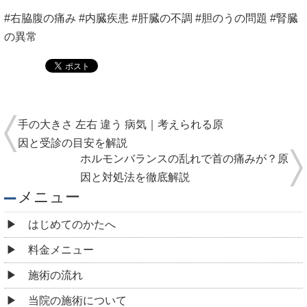
#
右
脇腹
の
痛み
#
内臓
疾患
#
肝臓
の
不調
#
胆のう
の
問題
#
腎臓
の
異常
手の大きさ 左右 違う 病気｜考えられる原
因と受診の目安を解説
ホルモンバランスの乱れで首の痛みが？原
因と対処法を徹底解説
メニュー
はじめてのかたへ
料金メニュー
施術の流れ
当院の施術について