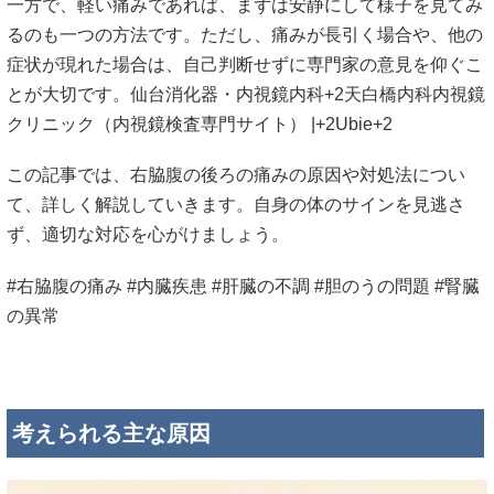
一方で、
軽い
痛み
で
あれ
ば、
まずは
安静
にし
て
様子
を
見
て
み
る
の
も
一つ
の
方法
です。
ただし、
痛み
が
長引く
場合
や、
他の
症状
が
現れ
た
場合
は、
自己
判断
せ
ず
に
専門
家
の
意見
を
仰ぐ
こ
と
が
大切
です。
仙台消化器・内視鏡内科
+2
天白橋内科内視鏡
クリニック（内視鏡検査専門サイト） |
+2
Ubie
+2
この
記事
では、
右
脇腹
の
後ろ
の
痛み
の
原因
や
対処
法
につい
て、
詳
しく
解説
し
てい
き
ます。
自身
の
体
の
サイン
を
見
逃
さ
ず、
適切
な
対応
を
心がけ
ま
しょう。
#
右
脇腹
の
痛み
#
内臓
疾患
#
肝臓
の
不調
#
胆のう
の
問題
#
腎臓
の
異常
考え
られる
主
な
原因