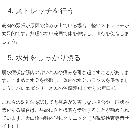
4.
ストレッチ
を
行う
筋肉
の
緊張
が
原因
で
痛み
が
出
て
いる
場合、
軽い
ストレッチ
が
効果
的
です。
無理
の
ない
範囲
で
体
を
伸
ば
し、
血行
を
促進
しま
しょう。
5.
水分
を
しっかり
摂る
脱水
症状
は
筋肉
の
けいれん
や
痛み
を
引き起こす
こと
が
あり
ま
す。
こまめ
に
水分
を
摂取
し、
体内
の
水分
バランス
を
保
ち
ま
し
ょう。
バレエダンサーさんの治療院
+1
くすりの窓口
+1
これらの
対処
法
を
試し
て
も
痛み
が
改善
しない
場合
や、
症状
が
悪化
する
場合
は、
早め
に
医療
機関
を
受診
する
こと
が
勧め
ら
れ
てい
ます。
天白橋内科内視鏡クリニック（内視鏡検査専門サ
イト） |