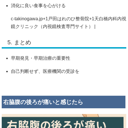
消化
に
良い
食事
を
心がける
c-takinogawa.jp
+1
戸田はれのひ整骨院
+1
天白橋内科内視
鏡クリニック（内視鏡検査専門サイト） |
5.
まとめ
早期
発見・
早期
治療
の
重要性
自己
判断
せ
ず、
医療
機関
の
受診
を
右
脇腹
の
後ろ
が
痛い
と
感じ
たら