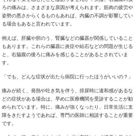
ろ
の
痛み
は、
さまざま
な
原因
が
考え
ら
れ
ます。
筋肉
の
疲労
や
姿勢
の
悪さ
から
くる
もの
も
あれ
ば、
内臓
の
不調
が
影響
し
て
い
る
場合
も
ある
と
言
われ
てい
ます。
例えば、
肝臓
や
胆のう、
腎臓
など
の
臓器
が
関係
し
て
いる
こと
も
あり
ます。
これらの
臓器
に
炎症
や
結石
など
の
問題
が
生じる
と、
右
脇腹
の
後ろ
に
痛み
を
感じる
こと
が
ある
と
さ
れ
てい
ま
す。
「
でも、
どんな
症状
が
出
たら
病院
に
行
っ
た
ほうが
いい
の？」
痛み
が
続く、
発熱
や
吐き気
を
伴う、
排尿
時に
違和感
が
ある
な
ど
の
症状
が
ある
場合
は、
早め
に
医療
機関
を
受診
する
こと
が
勧
め
ら
れ
てい
ます。
特に、
痛み
が
強
く
な
っ
たり、
日常生活
に
支
障
を
きたす
よう
で
あれ
ば、
専門
の
医師
に
相談
する
こと
が
重要
です。