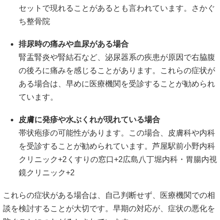
セット
で
現れる
こと
が
ある
とも
言
われ
てい
ます。
さかぐ
ち整骨院
排尿
時
の
痛み
や
血尿
が
ある
場合
腎盂
腎炎
や
腎結石
など、
泌尿器
系
の
疾患
が
原因
で
右
脇腹
の
後ろ
に
痛み
を
感じる
こと
が
あり
ます。
これらの
症状
が
ある
場合
は、
早め
に
医療
機関
を
受診
する
こと
が
勧め
ら
れ
てい
ます。
皮膚
に
発疹
や
水
ぶ
く
れ
が
現れ
て
いる
場合
帯状疱疹
の
可能性
が
あり
ます。
この
場合、
皮膚科
や
内科
を
受診
する
こと
が
勧め
ら
れ
てい
ます。
芦屋駅前小野内科
クリニック
+2
くすりの窓口
+2
広島八丁堀内科・胃腸内視
鏡クリニック
+2
これらの
症状
が
ある
場合
は、
自己
判断
せ
ず、
医療
機関
で
の
相
談
を
検討
する
こと
が
大切
です。
早期
の
対応
が、
症状
の
悪化
を