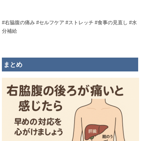
#
右
脇腹
の
痛み
#
セルフ
ケア
#
ストレッチ
#
食事
の
見直し
#
水
分
補給
まとめ