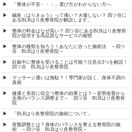
「整体が不安・・・」選び方がわからない方へ
鍼灸（はりきゅう）って痛い？火傷しない？ 四ツ谷に
あるBLBはり灸整骨院が解説します。
整体の料金はなぜ高い？ 四ツ谷にあるBLBはり灸整骨
院が提供する高品質なサービスの秘密
整体の種類を知ろう！あなたに合った施術法 ～四ツ
谷 BLBはり灸整骨院～
妊娠中に整体を受けることは可能？注意点3つを解説！
四ツ谷 BLBはり灸整骨院
マッサージ通いは無駄？！専門家が説く、身体不調の
真相
健康と美容に役立つ整体の効果とは？～姿勢改善から
全身のバランス調整まで～ 四ツ谷 BLBはり灸整骨
院
「BLBはり灸整骨院の施術について」
骨盤調整とは？身体のバランスを整える整骨院の施
術 ～四ツ谷 BLBはり灸整骨院～