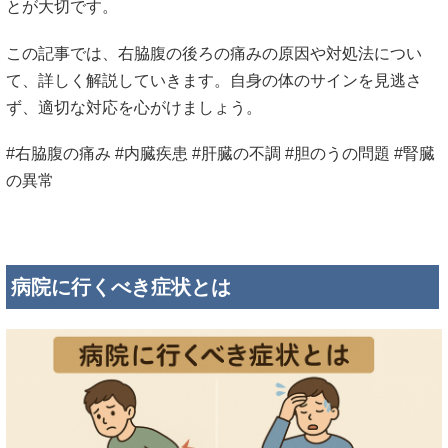
と
が
大切
です。
この
記事
では、
右
脇腹
の
後ろ
の
痛み
の
原因
や
対処
法
につい
て、
詳
しく
解説
し
てい
き
ます。
自身
の
体
の
サイン
を
見
逃
さ
ず、
適切
な
対応
を
心がけ
ま
しょう。
#
右
脇腹
の
痛み
#
内臓
疾患
#
肝臓
の
不調
#
胆のう
の
問題
#
腎臓
の
異常
病院
に
行く
べ
き
症状
と
は