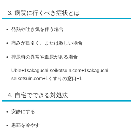
3.
病院
に
行く
べ
き
症状
と
は
発熱
や
吐き気
を
伴う
場合
痛み
が
長引く、
または
激しい
場合
排尿
時
の
異常
や
血尿
が
ある
場合
Ubie
+1
sakaguchi-seikotsuin.com
+1
sakaguchi-
seikotsuin.com
+1
くすりの窓口
+1
4.
自宅
で
できる
対処
法
安静
に
する
患部
を
冷やす