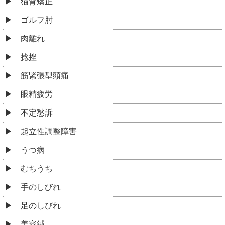
猫背矯正
ゴルフ肘
肉離れ
捻挫
筋緊張型頭痛
眼精疲労
不定愁訴
起立性調整障害
うつ病
むちうち
手のしびれ
足のしびれ
美容鍼