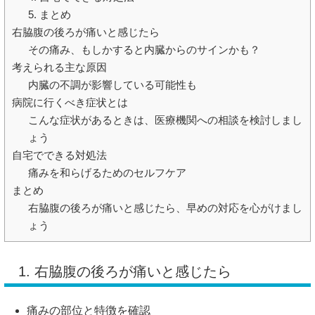
5. まとめ
右脇腹の後ろが痛いと感じたら
その痛み、もしかすると内臓からのサインかも？
考えられる主な原因
内臓の不調が影響している可能性も
病院に行くべき症状とは
こんな症状があるときは、医療機関への相談を検討しまし
ょう
自宅でできる対処法
痛みを和らげるためのセルフケア
まとめ
右脇腹の後ろが痛いと感じたら、早めの対応を心がけまし
ょう
1.
右
脇腹
の
後ろ
が
痛い
と
感じ
たら
痛み
の
部位
と
特徴
を
確認