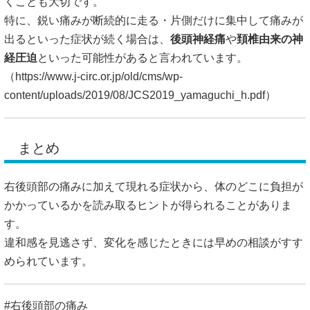
くことも大切です。
特に、鋭い痛みが断続的に走る・片側だけに集中して痛みが
出るといった症状が続く場合は、
後頭神経痛
や
頚椎由来の神
経圧迫
といった可能性があると言われています。
（
https://www.j-circ.or.jp/old/cms/wp-
content/uploads/2019/08/JCS2019_yamaguchi_h.pdf）
まとめ
右後頭部の痛みに加えて現れる症状から、体のどこに負担が
かかっているかを読み取るヒントが得られることがありま
す。
違和感を見逃さず、変化を感じたときには早めの相談がすす
められています。
#右後頭部の痛み