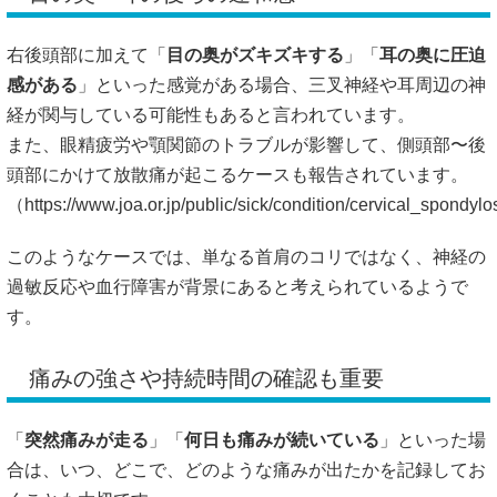
右後頭部に加えて「
目の奥がズキズキする
」「
耳の奥に圧迫
感がある
」といった感覚がある場合、三叉神経や耳周辺の神
経が関与している可能性もあると言われています。
また、眼精疲労や顎関節のトラブルが影響して、側頭部〜後
頭部にかけて放散痛が起こるケースも報告されています。
（
https://www.joa.or.jp/public/sick/condition/cervical_spondyl
このようなケースでは、単なる首肩のコリではなく、神経の
過敏反応や血行障害が背景にあると考えられているようで
す。
痛みの強さや持続時間の確認も重要
「
突然痛みが走る
」「
何日も痛みが続いている
」といった場
合は、いつ、どこで、どのような痛みが出たかを記録してお