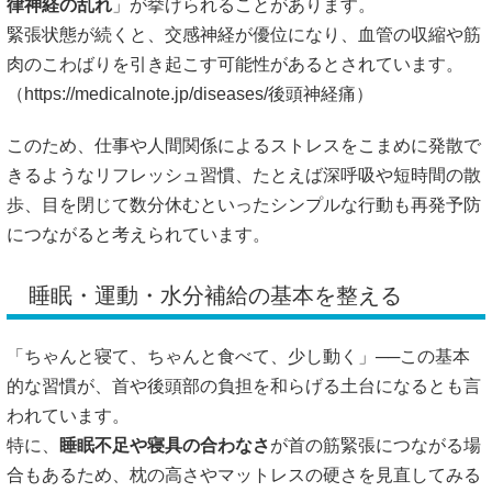
律神経の乱れ
」が挙げられることがあります。
緊張状態が続くと、交感神経が優位になり、血管の収縮や筋
肉のこわばりを引き起こす可能性があるとされています。
（
https://medicalnote.jp/diseases/後頭神経痛）
このため、仕事や人間関係によるストレスをこまめに発散で
きるようなリフレッシュ習慣、たとえば深呼吸や短時間の散
歩、目を閉じて数分休むといったシンプルな行動も再発予防
につながると考えられています。
睡眠・運動・水分補給の基本を整える
「ちゃんと寝て、ちゃんと食べて、少し動く」──この基本
的な習慣が、首や後頭部の負担を和らげる土台になるとも言
われています。
特に、
睡眠不足や寝具の合わなさ
が首の筋緊張につながる場
合もあるため、枕の高さやマットレスの硬さを見直してみる