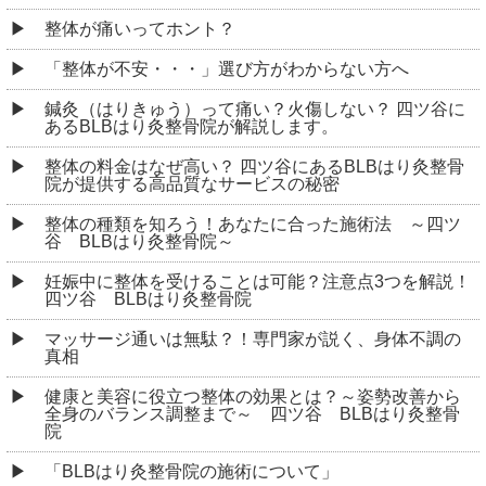
整体が痛いってホント？
「整体が不安・・・」選び方がわからない方へ
鍼灸（はりきゅう）って痛い？火傷しない？ 四ツ谷に
あるBLBはり灸整骨院が解説します。
整体の料金はなぜ高い？ 四ツ谷にあるBLBはり灸整骨
院が提供する高品質なサービスの秘密
整体の種類を知ろう！あなたに合った施術法 ～四ツ
谷 BLBはり灸整骨院～
妊娠中に整体を受けることは可能？注意点3つを解説！
四ツ谷 BLBはり灸整骨院
マッサージ通いは無駄？！専門家が説く、身体不調の
真相
健康と美容に役立つ整体の効果とは？～姿勢改善から
全身のバランス調整まで～ 四ツ谷 BLBはり灸整骨
院
「BLBはり灸整骨院の施術について」