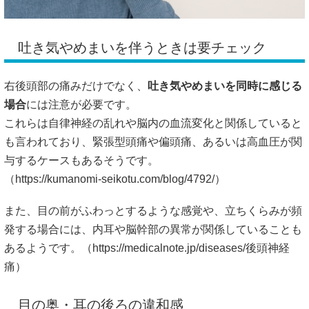
吐き気やめまいを伴うときは要チェック
右後頭部の痛みだけでなく、
吐き気やめまいを同時に感じる
場合
には注意が必要です。
これらは自律神経の乱れや脳内の血流変化と関係していると
も言われており、緊張型頭痛や偏頭痛、あるいは高血圧が関
与するケースもあるそうです。
（
https://kumanomi-seikotu.com/blog/4792/）
また、目の前がふわっとするような感覚や、立ちくらみが頻
発する場合には、内耳や脳幹部の異常が関係していることも
あるようです。（
https://medicalnote.jp/diseases/後頭神経
痛）
目の奥・耳の後ろの違和感