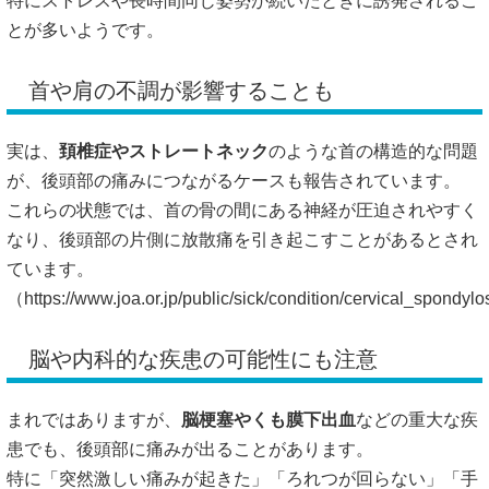
特にストレスや長時間同じ姿勢が続いたときに誘発されるこ
とが多いようです。
首や肩の不調が影響することも
実は、
頚椎症やストレートネック
のような首の構造的な問題
が、後頭部の痛みにつながるケースも報告されています。
これらの状態では、首の骨の間にある神経が圧迫されやすく
なり、後頭部の片側に放散痛を引き起こすことがあるとされ
ています。
（
https://www.joa.or.jp/public/sick/condition/cervical_spondyl
脳や内科的な疾患の可能性にも注意
まれではありますが、
脳梗塞やくも膜下出血
などの重大な疾
患でも、後頭部に痛みが出ることがあります。
特に「突然激しい痛みが起きた」「ろれつが回らない」「手