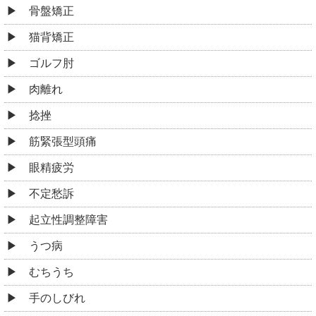
骨盤矯正
猫背矯正
ゴルフ肘
肉離れ
捻挫
筋緊張型頭痛
眼精疲労
不定愁訴
起立性調整障害
うつ病
むちうち
手のしびれ