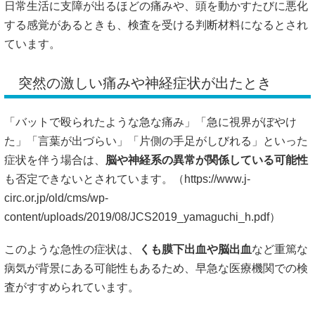
日常生活に支障が出るほどの痛みや、頭を動かすたびに悪化
する感覚があるときも、検査を受ける判断材料になるとされ
ています。
突然の激しい痛みや神経症状が出たとき
「バットで殴られたような急な痛み」「急に視界がぼやけ
た」「言葉が出づらい」「片側の手足がしびれる」といった
症状を伴う場合は、
脳や神経系の異常が関係している可能性
も否定できないとされています。（
https://www.j-
circ.or.jp/old/cms/wp-
content/uploads/2019/08/JCS2019_yamaguchi_h.pdf）
このような急性の症状は、
くも膜下出血や脳出血
など重篤な
病気が背景にある可能性もあるため、早急な医療機関での検
査がすすめられています。