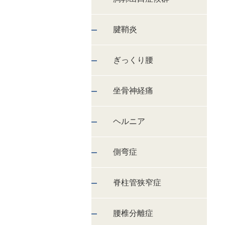
腱鞘炎
ぎっくり腰
坐骨神経痛
ヘルニア
側弯症
脊柱管狭窄症
腰椎分離症