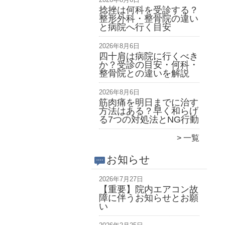
捻挫は何科を受診する？
整形外科・整骨院の違い
と病院へ行く目安
2026年8月6日
四十肩は病院に行くべき
か？受診の目安・何科・
整骨院との違いを解説
2026年8月6日
筋肉痛を明日までに治す
方法はある？早く和らげ
る7つの対処法とNG行動
一覧
お知らせ
2026年7月27日
【重要】院内エアコン故
障に伴うお知らせとお願
い