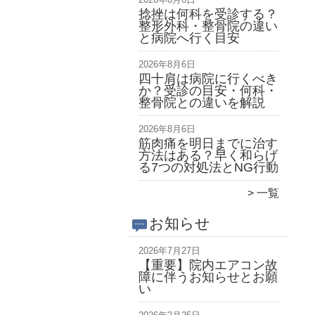
捻挫は何科を受診する？
整形外科・整骨院の違い
と病院へ行く目安
2026年8月6日
四十肩は病院に行くべき
か？受診の目安・何科・
整骨院との違いを解説
2026年8月6日
筋肉痛を明日までに治す
方法はある？早く和らげ
る7つの対処法とNG行動
一覧
お知らせ
2026年7月27日
【重要】院内エアコン故
障に伴うお知らせとお願
い