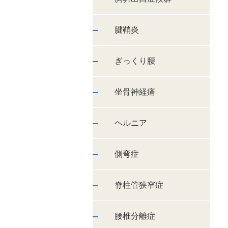
腱鞘炎
ぎっくり腰
坐骨神経痛
ヘルニア
側弯症
脊柱管狭窄症
腰椎分離症