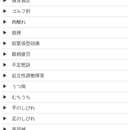
猫背矯正
ゴルフ肘
肉離れ
捻挫
筋緊張型頭痛
眼精疲労
不定愁訴
起立性調整障害
うつ病
むちうち
手のしびれ
足のしびれ
美容鍼