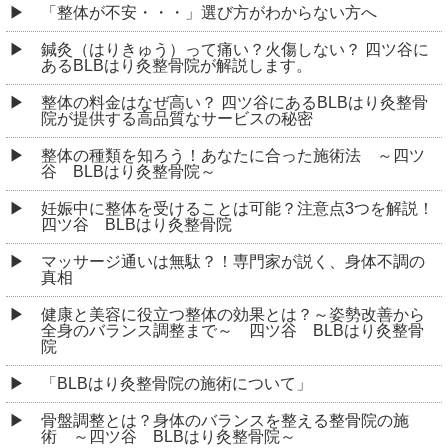
「整体が不安・・・」選び方がわからない方へ
鍼灸（はりきゅう）って痛い？火傷しない？ 四ツ谷に
あるBLBはり灸整骨院が解説します。
整体の料金はなぜ高い？ 四ツ谷にあるBLBはり灸整骨
院が提供する高品質なサービスの秘密
整体の種類を知ろう！あなたに合った施術法 ～四ツ
谷 BLBはり灸整骨院～
妊娠中に整体を受けることは可能？注意点3つを解説！
四ツ谷 BLBはり灸整骨院
マッサージ通いは無駄？！専門家が説く、身体不調の
真相
健康と美容に役立つ整体の効果とは？～姿勢改善から
全身のバランス調整まで～ 四ツ谷 BLBはり灸整骨
院
「BLBはり灸整骨院の施術について」
骨盤調整とは？身体のバランスを整える整骨院の施
術 ～四ツ谷 BLBはり灸整骨院～