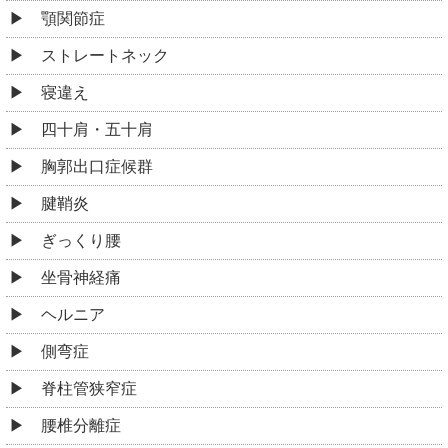
顎関節症
ストレートネック
寝違え
四十肩・五十肩
胸郭出口症候群
腱鞘炎
ぎっくり腰
坐骨神経痛
ヘルニア
側弯症
脊柱管狭窄症
腰椎分離症