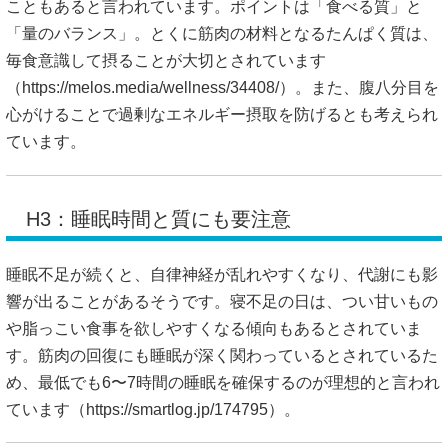
こともあると言われています。ポイントは「食べる質」と
「量のバランス」。とくに筋肉の材料となるたんぱく質は、
毎食意識して摂ることが大切とされています
（
https://melos.media/wellness/34408/）。また、腹八分目を
心がけることで過剰なエネルギー摂取を防げるとも考えられ
ています。
H3：睡眠時間と質にも要注意
睡眠不足が続くと、自律神経が乱れやすくなり、代謝にも影
響が出ることがあるそうです。寝不足の日は、つい甘いもの
や脂っこい食事を欲しやすくなる傾向もあるとされていま
す。筋肉の回復にも睡眠が深く関わっているとされているた
め、最低でも6〜7時間の睡眠を確保するのが理想的と言われ
ています（
https://smartlog.jp/174795）。