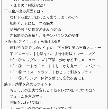
5. まとめ：継続が鍵！
下っ腹が出る原因とは？
なぜ下っ腹だけぽっこり出てしまうのか？
加齢とともに低下する筋力
姿勢の悪さや骨盤の歪みも関係
内臓脂肪の蓄積とホルモンバランスの変化
下腹部に効く！おすすめ筋トレ5選
運動初心者でも始めやすい、下っ腹対策の王道メニュー
① ドローイン｜お腹をへこませる呼吸トレーニング
H3：② レッグレイズ｜下腹に効かせる王道メニュー
H3：③ ニートゥチェスト｜しっかり丸めてコンパクトに
H3：④ ツイストクランチ｜ねじって刺激をプラス
H3：⑤ プランク｜体幹を整えて姿勢改善にも
筋トレ効果を高めるポイント
ちょっとの工夫で変わる！筋トレの“効かせ方”とは？
フォームを意識する
呼吸を合わせて動く
トレーニング前のウォーミングアップ