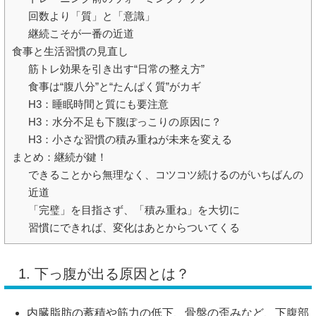
回数より「質」と「意識」
継続こそが一番の近道
食事と生活習慣の見直し
筋トレ効果を引き出す“日常の整え方”
食事は“腹八分”と“たんぱく質”がカギ
H3：睡眠時間と質にも要注意
H3：水分不足も下腹ぽっこりの原因に？
H3：小さな習慣の積み重ねが未来を変える
まとめ：継続が鍵！
できることから無理なく、コツコツ続けるのがいちばんの
近道
「完璧」を目指さず、「積み重ね」を大切に
習慣にできれば、変化はあとからついてくる
1.
下っ腹が出る原因とは？
内臓脂肪の蓄積や筋力の低下、骨盤の歪みなど、下腹部