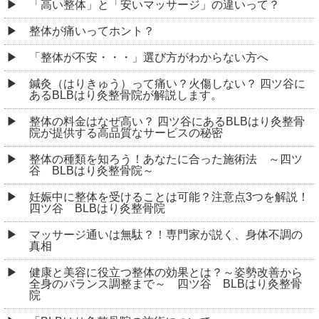
「高い整体」と「安いマッサージ」の違いって？
整体が痛いってホント？
「整体が不安・・・」選び方がわからない方へ
鍼灸（はりきゅう）って痛い？火傷しない？ 四ツ谷に
あるBLBはり灸整骨院が解説します。
整体の料金はなぜ高い？ 四ツ谷にあるBLBはり灸整骨
院が提供する高品質なサービスの秘密
整体の種類を知ろう！あなたに合った施術法 ～四ツ
谷 BLBはり灸整骨院～
妊娠中に整体を受けることは可能？注意点3つを解説！
四ツ谷 BLBはり灸整骨院
マッサージ通いは無駄？！専門家が説く、身体不調の
真相
健康と美容に役立つ整体の効果とは？～姿勢改善から
全身のバランス調整まで～ 四ツ谷 BLBはり灸整骨
院