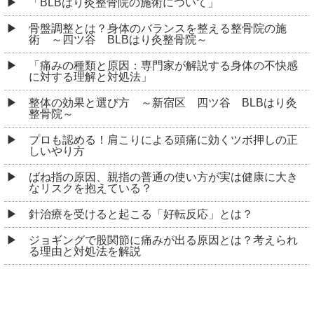
「BLBはり灸整骨院の施術について」
骨盤調整とは？身体のバランスを整える整骨院の施
術 ～四ツ谷 BLBはり灸整骨院～
「痛みの種類と原因：専門家が解説する身体の不快感
に対する理解と対処法」
整体の効果と選び方 ～新宿区 四ツ谷 BLBはり灸
整骨院～
プロも認める！肩こりによる頭痛に効くツボ押しの正
しいやり方
ばね指の原因、親指の普通の使い方が実は健康に大き
なリスクを抱えている？
針治療を受けると起こる「好転反応」とは？
ジョギングで股関節に痛みが出る原因とは？考えられ
る理由と対処法を解説