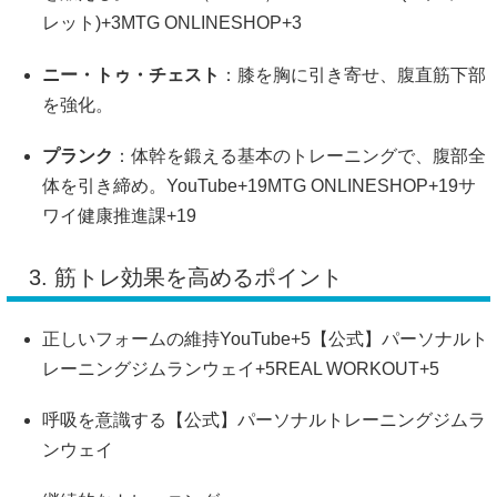
レット)
+3
MTG ONLINESHOP
+3
ニー・トゥ・チェスト
：
膝を胸に引き寄せ、腹直筋下部
を強化。
プランク
：
体幹を鍛える基本のトレーニングで、腹部全
体を引き締め。
YouTube
+19
MTG ONLINESHOP
+19
サ
ワイ健康推進課
+19
3.
筋トレ効果を高めるポイント
正しいフォームの維持
YouTube
+5
【公式】パーソナルト
レーニングジムランウェイ
+5
REAL WORKOUT
+5
呼吸を意識する
【公式】パーソナルトレーニングジムラ
ンウェイ