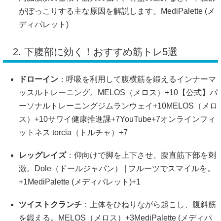
がぽっこりする主な原因を解説します。
MediPalette (メ
ディパレット)
2.
下腹部に効く！おすすめ筋トレ5選
ドローイン
：
呼吸を利用して腹横筋を鍛えるインナーマ
ッスルトレーニング。
MELOS（メロス）
+10
【公式】パ
ーソナルトレーニングジムランウェイ
+10
MELOS（メロ
ス）
+10
サワイ健康推進課
+7
YouTube
+7
オンラインフィ
ットネス torcia（トルチャ）
+7
レッグレイズ
：
仰向けで脚を上下させ、腹直筋下部を刺
激。
Dole（ドールジャパン） | フルーツでスマイルを。
+1
MediPalette (メディパレット)
+1
ツイストクランチ
：
上体をひねりながら起こし、腹斜筋
を鍛える。
MELOS（メロス）
+3
MediPalette (メディパ