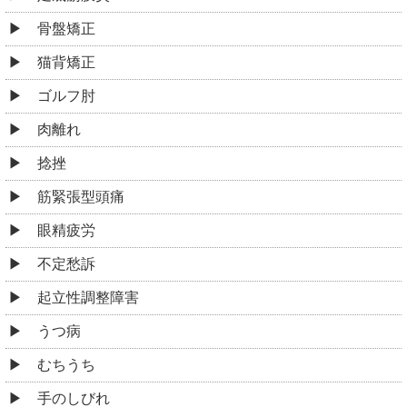
骨盤矯正
猫背矯正
ゴルフ肘
肉離れ
捻挫
筋緊張型頭痛
眼精疲労
不定愁訴
起立性調整障害
うつ病
むちうち
手のしびれ