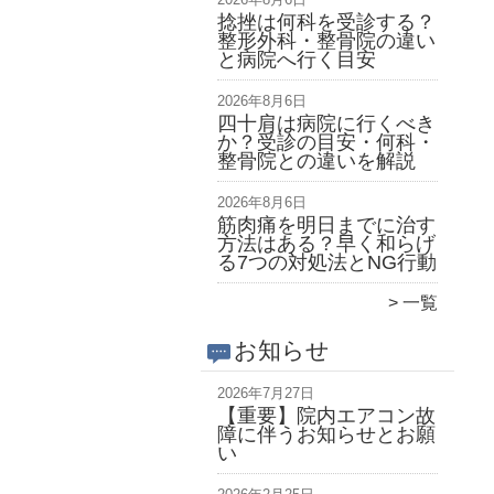
捻挫は何科を受診する？
整形外科・整骨院の違い
と病院へ行く目安
2026年8月6日
四十肩は病院に行くべき
か？受診の目安・何科・
整骨院との違いを解説
2026年8月6日
筋肉痛を明日までに治す
方法はある？早く和らげ
る7つの対処法とNG行動
一覧
お知らせ
2026年7月27日
【重要】院内エアコン故
障に伴うお知らせとお願
い