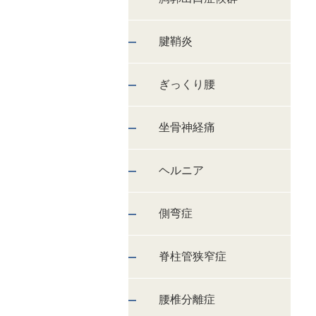
腱鞘炎
ぎっくり腰
坐骨神経痛
ヘルニア
側弯症
脊柱管狭窄症
腰椎分離症